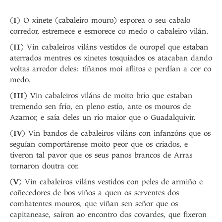
(
I
) O xinete (cabaleiro mouro) esporea o seu cabalo
corredor, estremece e esmorece co medo o cabaleiro vilán.
(
II
) Vin cabaleiros viláns vestidos de ouropel que estaban
aterrados mentres os xinetes tosquiados os atacaban dando
voltas arredor deles: tíñanos moi aflitos e perdían a cor co
medo.
(
III
) Vin cabaleiros viláns de moito brío que estaban
tremendo sen frío, en pleno estío, ante os mouros de
Azamor, e saía deles un río maior que o Guadalquivir.
(
IV
) Vin bandos de cabaleiros viláns con infanzóns que os
seguían comportárense moito peor que os criados, e
tiveron tal pavor que os seus panos brancos de Arras
tornaron doutra cor.
(
V
) Vin cabaleiros viláns vestidos con peles de armiño e
coñecedores de bos viños a quen os serventes dos
combatentes mouros, que viñan sen señor que os
capitanease, saíron ao encontro dos covardes, que fixeron