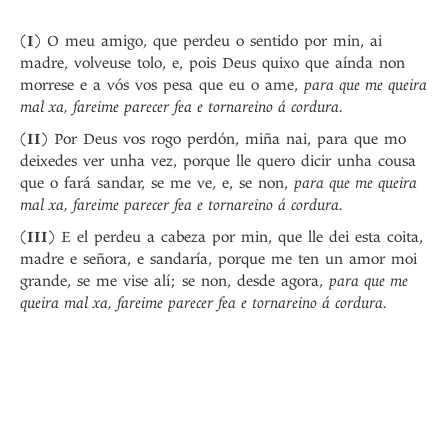
(
I
) O meu amigo, que perdeu o sentido por min, ai
madre, volveuse tolo, e, pois Deus quixo que aínda non
morrese e a vós vos pesa que eu o ame,
para que me queira
mal xa, fareime parecer fea e tornareino á cordura.
(
II
) Por Deus vos rogo perdón, miña nai, para que mo
deixedes ver unha vez, porque lle quero dicir unha cousa
que o fará sandar, se me ve, e, se non,
para que me queira
mal xa, fareime parecer fea e tornareino á cordura.
(
III
) E el perdeu a cabeza por min, que lle dei esta coita,
madre e señora, e sandaría, porque me ten un amor moi
grande, se me vise alí; se non, desde agora,
para que me
queira mal xa, fareime parecer fea e tornareino á cordura.