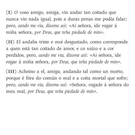
(
I
) O voso amigo, amiga, vin andar tan coitado que
nunca vin nada igual, pois a duras penas me podía falar;
pero,
cando me viu, díxome así:
«Ai señora, ide rogar á
miña señora,
por Deus, que teña piedade de min
».
(
II
) El andaba triste e moi desgustado, como corresponde
a quen está tan coitado de amor, e co xuízo e a cor
perdidos, pero,
cando me viu, díxome así
: «Ai señora, ide
rogar á miña señora,
por Deus, que teña piedade de min
».
(
III
) Acheino a el, amiga, andando tal como un morto,
porque é fóra do común o mal e a coita mortal que sofre;
pero,
cando me viu, díxome así
: «Señora, rogade á señora do
meu mal,
por Deus, que teña piedade de min
».