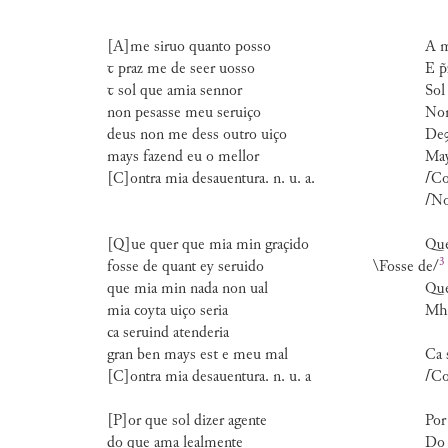
[A]me siruo quanto posso
A m
ꞇ praz me de seer uosso
E p
ꞇ sol que amia sennor
Sol
non pesasse meu seruiço
Non
deus non me dess outro uiço
Deꝯ
mays fazend eu o mellor
May
[C]ontra mia desauentura. n. u. a.
⌈
Co
⌈
No
[Q]ue quer que mia min graçido
Que
3
fosse de quant ey seruido
\Fosse de
/
que mia min nada non ual
Que
mia coyta uiço seria
Mha
ca seruind atenderia
gran ben mays est e meu mal
Ca 
[C]ontra mia desauentura. n. u. a
⌈
Co
[P]or que sol dizer agente
Por
do que ama lealmente
Do 