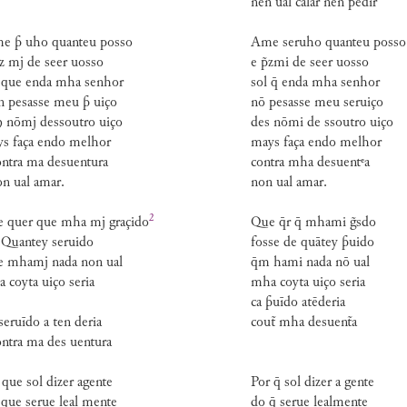
nen ual calar nen pedir
e  uho quanteu posso
Ame seruho quanteu posso
̃z mj de seer uosso
e p̃zmi de seer uosso
 que enda mha senhor
sol q̄ enda mha senhor
 pesasse meu  uiço
nō pesasse meu seruiço
 nōmj dessoutro uiço
des nōmi de ssoutro uiço
s faça endo melhor
mays faça endo melhor
ntra ma desuentura
contra mha desuentᵉa
n ual amar.
non ual amar.
2
 quer que mha mj
graçido
Que q̄r q̄ mhami g̃sdo
Quantey seruido
fosse de quātey uido
 mhamj nada non ual
q̄m hami nada nō ual
 coyta uiço seria
mha coyta uiço seria
ca uīdo atēderia
seruīdo a ten deria
cout̃ mha desuent̃a
ntra ma des uentura
 que sol dizer agente
Por q̄ sol dizer a gente
que serue leal mente
do q̄ serue lealmente