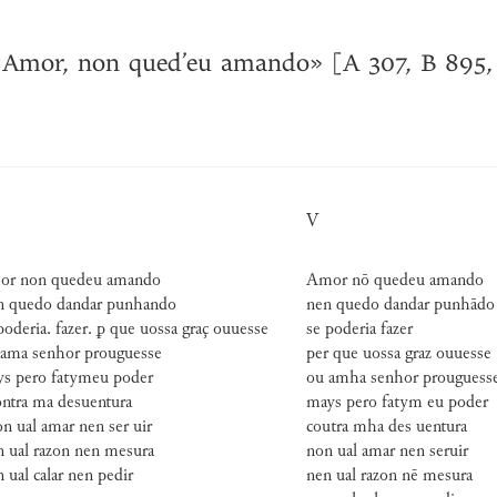
Amor, non qued’eu amando» [A 307, B 895,
V
r non quedeu amando
Amor nō quedeu amando
 quedo dandar punhando
nen quedo dandar punhādo
poderia. fazer. ꝑ que uossa graç ouuesse
se poderia fazer
ama senhor prouguesse
per que uossa graz ouuesse
s pero fatymeu poder
ou amha senhor prouguess
ntra ma desuentura
mays pero fatym eu poder
n ual amar nen ser uir
coutra mha des uentura
 ual razon nen mesura
non ual amar nen seruir
 ual calar nen pedir
nen ual razon nē mesura