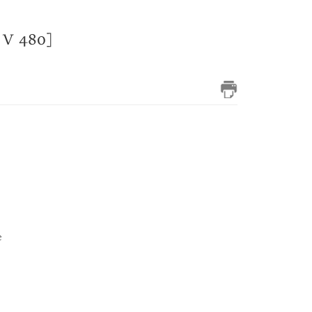
 V 480]
e