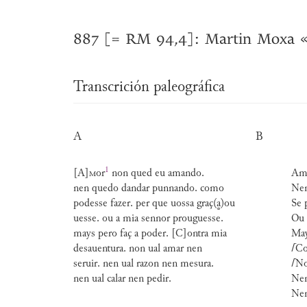
887 [= RM 94,4]: Martin Moxa «
Transcrición paleográfica
A
B
1
[A]
m
or
non qued eu amando.
Amo
nen quedo dandar punnando. como
Nen
podesse fazer. per que uossa graç(a̻)ou
Se 
uesse. ou a mia sennor prouguesse.
Ou 
mays pero faç a poder. [C]ontra mia
May
desauentura. non ual amar nen
⌈
Co
seruir. nen ual razon nen mesura.
⌈
No
nen ual calar nen pedir.
Nen
Nen