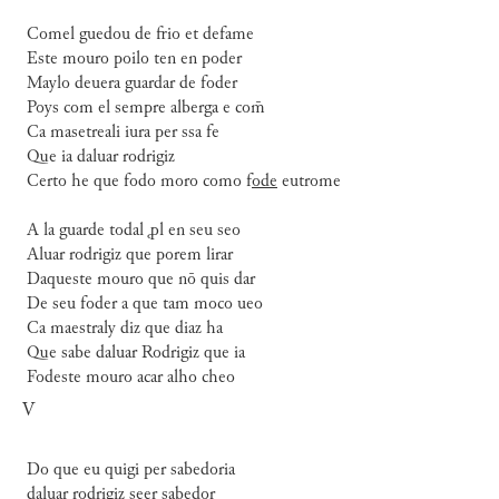
Comel guedou de frio et defame
Este mouro poilo ten en poder
Maylo deuera guardar de foder
Poys com el sempre alberga e com̄
Ca masetreali iura per ssa fe
Que ia daluar rodrigiz
Certo he que fodo moro como f
ode
eutrome
A la guarde todal ꝓl en seu seo
Aluar rodrigiz que porem lirar
Daqueste mouro que nō quis dar
De seu foder a que tam moco ueo
Ca maestraly diz que diaz ha
Que sabe daluar Rodrigiz que ia
Fodeste mouro acar alho cheo
V
Do que eu quigi per sabedoria
daluar rodrigiz seer sabedor