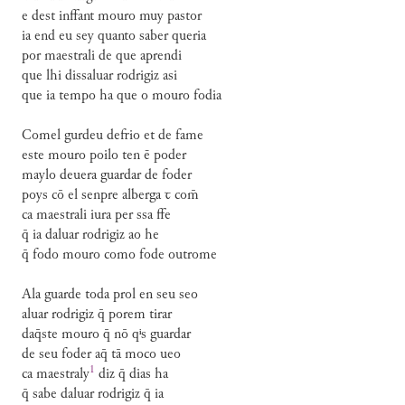
e dest inffant mouro muy pastor
ia end eu sey quanto saber queria
por maestrali de que aprendi
que lhi dissaluar rodrigiz asi
que ia tempo ha que o mouro fodia
Comel gurdeu defrio et de fame
este mouro poilo ten ē poder
maylo deuera guardar de foder
poys cō el senpre alberga ꞇ com̄
ca maestrali iura per ssa ffe
q̄ ia daluar rodrigiz ao he
q̄ fodo mouro como fode outrome
Ala guarde toda prol en seu seo
aluar rodrigiz q̄ porem tirar
daq̄ste mouro q̄ nō qⁱs guardar
de seu foder aq̄ tā moco ueo
1
ca
maestraly
diz q̄ dias ha
q̄ sabe daluar rodrigiz q̄ ia