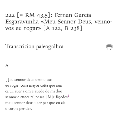
222 [= RM 43,5]: Fernan Garcia
Esgaravunha «Meu Sennor Deus, venno-
vos eu rogar» [A 122, B 238]
Transcrición paleográfica
A
[ ]
e
u sennor deus uenno uus
eu rogar. cona mayor coita que nun
ca ui. auer a om e auede de mi doo
1
sennor e nunca tal pesar. [M]e façedes
meu sennor deus ueer per que eu aia
o corp a per der.