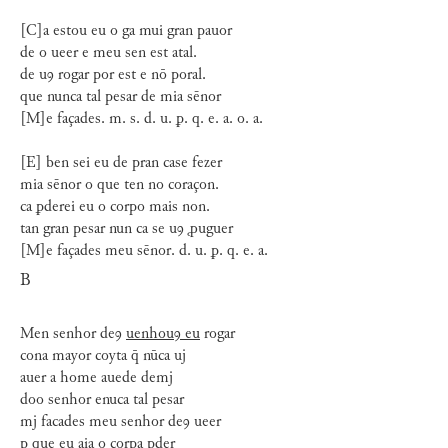
[C]a estou eu o ga mui gran pauor
de o ueer e meu sen est atal.
de uꝯ rogar por est e nō poral.
que nunca tal pesar de mia sēnor
[M]e façades. m. s. d. u. ꝑ. q. e. a. o. a.
[E] ben sei eu de pran case fezer
mia sēnor o que ten no coraçon.
ca ꝑderei eu o corpo mais non.
tan gran pesar nun ca se uꝯ ꝓuguer
[M]e façades meu sēnor. d. u. ꝑ. q. e. a.
B
Men senhor deꝯ
uenhouꝯ eu
rogar
cona mayor coyta q̄ nūca uj
auer a home auede demj
doo senhor enuca tal pesar
mj facades meu senhor deꝯ ueer
ꝑ que eu aia o corpa ꝑder