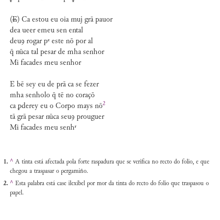
(
E
) Ca estou eu oia muj grā pauor
dea ueer emeu sen ental
deuꝯ rogar pᵉ este nō por al
q̄ nūca tal pesar de mha senhor
Mi facades meu senhor
E bē sey eu de prā ca se fezer
mha senholo q̄ tē no coraçō
2
ca ꝑderey eu o Corpo mays
nō
tā grā pesar nūca seuꝯ prouguer
Mi facades meu senhʳ
^
A tinta está afectada pola forte raspadura que se verifica no recto do folio, e que
chegou a traspasar o pergamiño.
^
Esta palabra está case ilexíbel por mor da tinta do recto do folio que traspasou o
papel.