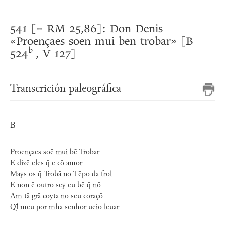
541 [= RM 25,86]: Don Denis
«Proençaes soen mui ben trobar» [B
b
524
, V 127]
Transcrición paleográfica
B
Proen
çaes soē mui bē Trobar
E dizē eles q̄ e cō amor
Mays os q̄ Trobā no Tēpo da frol
E non ē outro sey eu bē q̄ nō
Am tā grā coyta no seu coraçō
Qꝉ meu por mha senhor ueio leuar