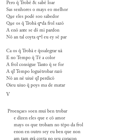
Pero q̄ Trobē & sabē loar
Sas senhores o mays eo melhor
Que eles podē soo sabedor
Que os q̄ Trobā ꝙʷda frol sazō
A enō ante se ds̄ mi pardon
Nō an tal coyta qʷl eu ey sē par
Ca os q̄ Trobā e q̄ssalegrar uā
E no Tempo q̄ Tē a color
A frol consigue Tanto q̄ se for
A qꝉ Tempo loguētrobar razō
Nō an nē uiuē qꝉ perdicō
Oieu uiuo q̄ poys ma de matar
V
Proençaes soen mui ben trobar
e dizen eles que e cō amor
mays os que trobam no tēpo da frol
enon en outro sey eu ben que non
am tam grā coyta no seu coraçon