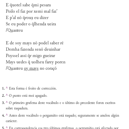
E q̄uotel sabe q̄mi pesara
Poilo el faz por xemi mal faz’
E p’al nō q̄rouꝯ eu dizer
Se eu poder o q̄lhenda ueira
⌈
Quanteu
E de soy mays nō podel saber rē
Demha fazenda senō deuinhar
Poyssel assi q̄r migo gueirar
Mays uedes q̄ uolheu farey poren
⌈
Quanteu
oy mays
no coraçō
^
Esta forma é froito de corrección.
^
O punto está moi apagado.
^
O primeiro grafema deste vocábulo e o último do precedente foron escritos
sobre raspadura.
^
Antes deste vocábulo o pergamiño está raspado; seguramente se anulou algún
carácter.
^
En correspondencia cos tres últimos grafemas, o pergamiño está afectado por