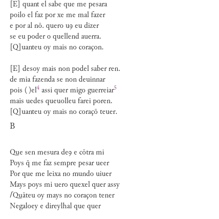
[E] quant el sabe que me pesara
poilo el faz por xe me mal fazer
e por al nō. quero uꝯ eu dizer
se eu poder o quellend auerra.
[Q]uanteu oy mais no coraçon.
[E] desoy mais non podel saber ren.
de mia fazenda se non deuinnar
4
5
pois
( )el
assi quer migo
guerreiar
mais uedes queuolleu farei poren.
[Q]uanteu oy mais no coraçō teuer.
B
Que sen mesura deꝯ e cōtra mi
Poys q̄ me faz sempre pesar ueer
Por que me leixa no mundo uiuer
Mays poys mi uero quexel quer assy
⌈
Quāteu oy mays no coraçon tener
Negaloey e direylhal que quer