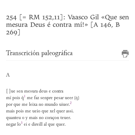
254 [= RM 152,11]: Vaasco Gil «Que sen
mesura Deus é contra mí!» [A 146, B
269]
Transcrición paleográfica
A
[ ]ue sen mesura deus e contra
1
mī pois
q̄
me faz senpre pesar ueer
{q̄}
2
por que me leixa no mundo uiuer
.
mais pois me ueio que xel quer assi.
quanteu o y mais no coraçon teuer.
3
negar
lo
ei e direill al que quer.