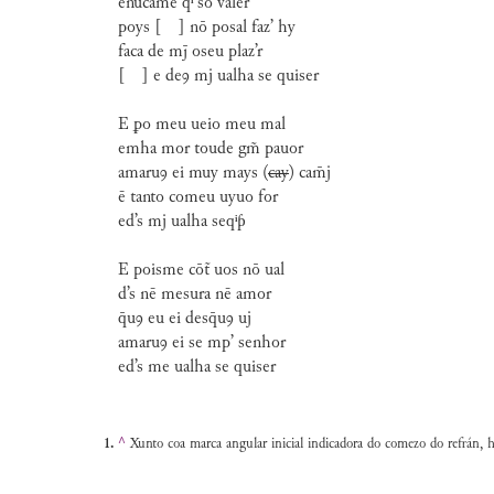
enūcame qⁱ so valer
poys [ ] nō posal faz’ hy
faca de mj̄ oseu plaz’r
[ ] e deꝯ mj ualha se quiser
E ꝑo meu ueio meu mal
emha mor toude gm̃ pauor
amaruꝯ ei muy mays (
cay
) cam̄j
ē tanto comeu uyuo for
ed’s mj ualha seqⁱƥ
E poisme cōt̃ uos nō ual
d’s nē mesura nē amor
q̄uꝯ eu ei desq̄uꝯ uj
amaruꝯ ei se mp’ senhor
ed’s me ualha se quiser
^
Xunto coa marca angular inicial indicadora do comezo do refrán, h