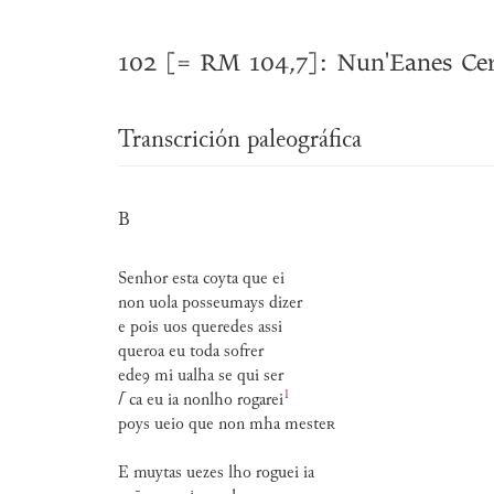
102 [= RM 104,7]: Nun'Eanes Cerz
Transcrición paleográfica
B
Senhor esta coyta que ei
non uola posseumays dizer
e pois uos queredes assi
queroa eu toda sofrer
edeꝯ mi ualha se qui ser
1
⌈
ca eu ia nonlho rogarei
poys ueio que non mha meste
r
E muytas uezes lho roguei ia