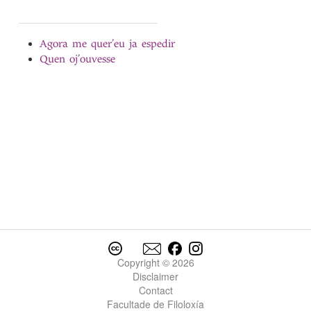
Agora me quer’eu ja espedir
Quen oj’ouvesse
Copyright © 2026
Disclaimer
Contact
Facultade de Filoloxía