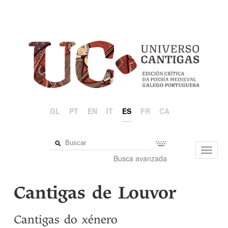
GL
PT
EN
IT
ES
FR
CA
Toggl
Busca avanzada
navig
Cantigas de Louvor
Cantigas do xénero