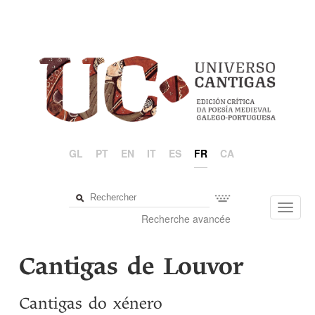
GL
PT
EN
IT
ES
FR
CA
Toggl
Recherche avancée
navig
Cantigas de Louvor
Cantigas do xénero