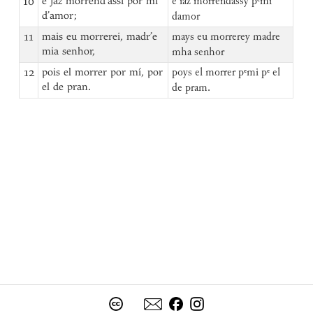
10
e jaz morrend’assi por mí
e iaz morrendassy pᵉmi
d’amor;
damor
11
mais eu morrerei, madr’e
mays eu morrerey madre
mia senhor,
mha senhor
12
pois el morrer por mí, por
poys el morrer pᵉmi pᵉ el
el de pran.
de pram.