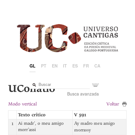
GL
PT
EN
IT
ES
FR
CA
UCollatio
Busca avanzada
Modo vertical
Voltar
Texto crítico
V 591
1
Ai madr’, o meu amigo
Ay madro meu amigo
morr’assi
morrassy