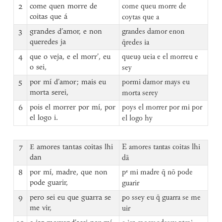
2
come quen morre de
come queu morre de
coitas que á
coytas que a
3
grandes d’amor, e non
grandes damor enon
queredes ja
q̄redes ia
4
que o veja, e el morr’, eu
queuꝯ ueia e el morreu e
o sei,
sey
5
por mí d’amor; mais eu
pormi damor mays eu
morta serei,
morta serey
6
pois el morrer por mí, por
poys el morrer por mi por
el logo i.
el logo hy
7
E amores tantas coitas lhi
E amores tantas coitas lhi
dan
dā
8
por mí, madre, que non
pᵉ mi madre q̄ nō pode
pode guarir,
guarir
9
pero sei eu que guarra se
ꝑo ssey eu q̄ guarra se me
me vir,
uir