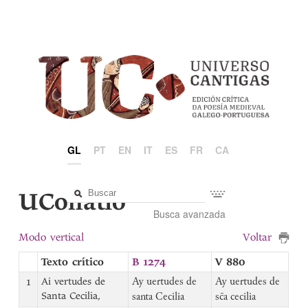
GL
PT
EN
IT
ES
FR
CA
UCollatio
Busca avanzada
Modo vertical
Voltar
Texto crítico
B 1274
V 880
1
Ai vertudes de
Ay uertudes de
Ay uertudes de
Santa Cecilia,
santa Cecilia
sc̄a cecilia