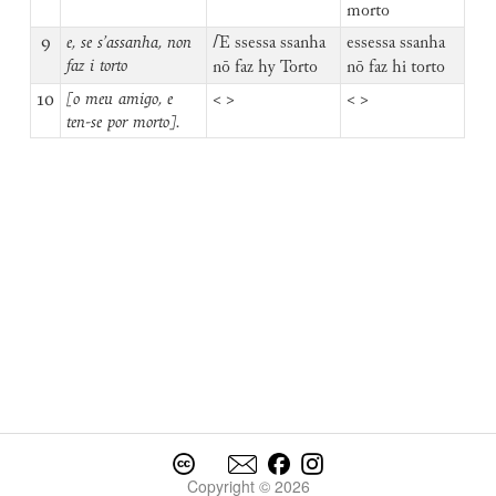
morto
9
e, se s’assanha, non
⌈
E ssessa ssanha
essessa ssanha
faz i torto
nō faz hy Torto
nō faz hi torto
10
[o meu amigo, e
< >
< >
ten-se por morto].
Copyright © 2026