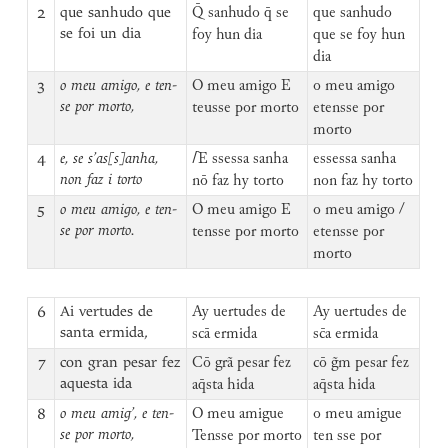
2
que sanhudo que
Q̄ sanhudo q̄ se
que sanhudo
se foi un dia
foy hun dia
que se foy hun
dia
3
o meu amigo, e ten-
O meu amigo E
o meu amigo
se por morto,
teusse por morto
etensse por
morto
4
e, se s’as[s]anha,
⌈
E ssessa sanha
essessa sanha
non faz i torto
nō faz hy torto
non faz hy torto
5
o meu amigo, e ten-
O meu amigo E
o meu amigo /
se por morto.
tensse por morto
etensse por
morto
6
Ai vertudes de
Ay uertudes de
Ay uertudes de
santa ermida,
scā ermida
sc̄a ermida
7
con gran pesar fez
Cō grã pesar fez
cō g̃m pesar fez
aquesta ida
aq̄sta hida
aq̄sta hida
8
o meu amig’, e ten-
O meu amigue
o meu amigue
se por morto,
Tensse por morto
ten sse por