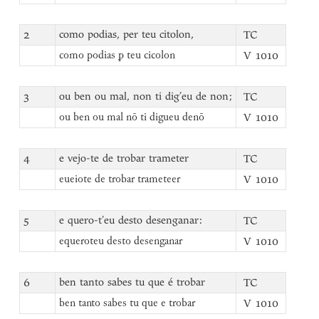
2
como podias, per teu citolon,
TC
V 1010
como podias ꝑ teu cicolon
3
ou ben ou mal, non ti dig’eu de non;
TC
V 1010
ou ben ou mal nō ti digueu denō
4
e vejo-te de trobar trameter
TC
V 1010
eueiote de trobar trameteer
5
e quero-t’eu desto desenganar:
TC
V 1010
equeroteu desto desenganar
6
ben tanto sabes tu que é trobar
TC
V 1010
ben tanto sabes tu que e trobar