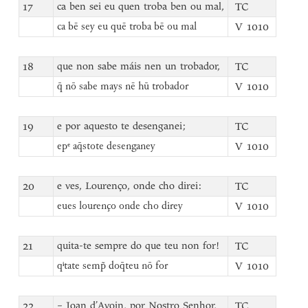
17
ca ben sei eu quen troba ben ou mal,
TC
V 1010
ca bē sey eu quē troba bē ou mal
18
que non sabe máis nen un trobador,
TC
V 1010
q̄ nō sabe mays nē hū trobador
19
e por aquesto te desenganei;
TC
V 1010
epᵉ aq̄stote desenganey
20
e ves, Lourenço, onde cho direi:
TC
V 1010
eues lourenço onde cho direy
21
quita-te sempre do que teu non for!
TC
V 1010
qⁱtate semp̃ doq̄teu nō for
22
– Joan d’Avoin, por Nostro Senhor,
TC