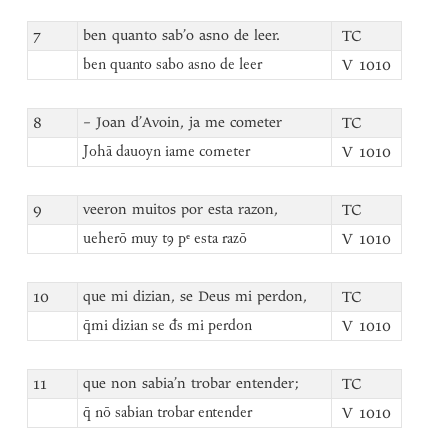
7
ben quanto sab’o asno de leer.
TC
V 1010
ben quanto sabo asno de leer
8
– Joan d’Avoin, ja me cometer
TC
V 1010
Johā dauoyn iame cometer
9
veeron muitos por esta razon,
TC
V 1010
ueherō muy tꝯ pᵉ esta razō
10
que mi dizian, se Deus mi perdon,
TC
V 1010
q̄mi dizian se đs mi perdon
11
que non sabia’n trobar entender;
TC
V 1010
q̄ nō sabian trobar entender