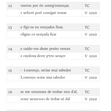
12
veeron por én comig’entençar,
TC
V 1010
e ueherō porē comiguē tenzar
13
e figi-os eu vençudos ficar,
TC
V 1010
efigius eu uençudꝯ ficar
14
e cuido-vos deste preito vencer.
TC
V 1010
e cuydouꝯ deste pᵉyto uençer
15
– Lourenço, serias mui sabedor
TC
V 1010
Lourenzo serias mui sabedor
16
se me vencesses de trobar nen d’al,
TC
V 1010
seme uenzesses de trobar nē dal