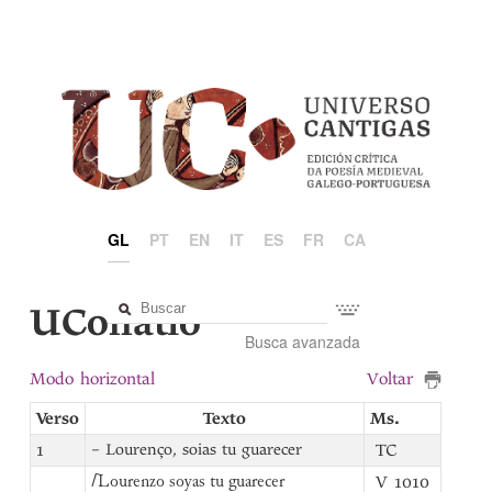
GL
PT
EN
IT
ES
FR
CA
UCollatio
Busca avanzada
Modo horizontal
Voltar
Verso
Texto
Ms.
1
– Lourenço, soias tu guarecer
TC
V 1010
⌈
Lourenzo soyas tu guarecer