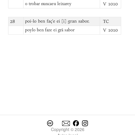
V 1010
o trobar nuncaeu leixarey
28
poi-lo ben faç’e ei [i] gran sabor.
TC
V 1010
poylo ben faze ei grā sabor
Copyright © 2026