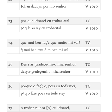
V 1010
Johan dauoyn por nr̄o senhor
23
por que leixarei eu trobar atal
TC
V 1010
pᵉ q̄ leixa rey eu trobaratal
24
que mui ben faç’e que muito mi val?
TC
V 1010
q̄ mui ben faze q̄ muyto mi ual
25
Des i ar gradece-mi-o mia senhor
TC
V 1010
desyar gradeçemho mha senhor
26
porque o faç’; e, pois eu tod’est’ei,
TC
V 1010
pᵉ q̄ o faze poys eu tode stey
27
o trobar nunca [o] eu leixarei,
TC