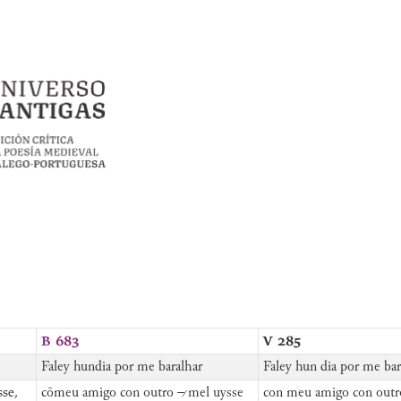
B 683
V 285
Faley hundia por me baralhar
Faley hun dia por me bar
se,
cōmeu amigo con outro – ̷mel uysse
con meu amigo con outr