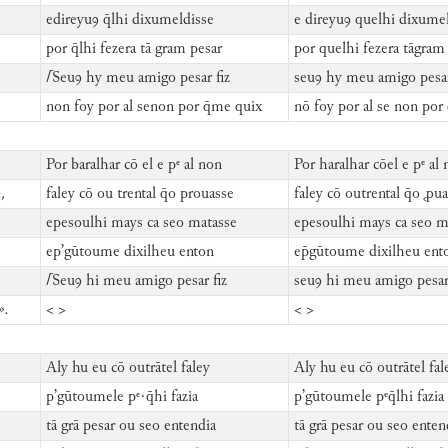
edireyuꝯ q̄lhi dixumeldisse
e direyuꝯ quelhi dixumel
por q̄lhi fezera tā gram pesar
por quelhi fezera tāgram
⌈
Seuꝯ hy meu amigo pesar fiz
seuꝯ hy meu amigo pesar
non foy por al senon por q̄me quix
nō foy por al se non po
Por baralhar cō el e pᵉ al non
Por haralhar cōel e pᵉ al
,
faley cō ou trental q̄o prouasse
faley cō outrental q̄o ꝓu
epesoulhi mays ca seo matasse
epesoulhi mays ca seo m
ep’gūtoume dixilheu enton
ep̄gūtoume dixilheu ent
⌈
Seuꝯ hi meu amigo pesar fiz
seuꝯ hi meu amigo pesar 
».
< >
< >
Aly hu eu cō outrātel faley
Aly hu eu cō outrātel fal
p’gūtoumele pᵉ·q̄hi fazia
pʼgūtoumele pᵉq̄lhi fazia
tā grā pesar ou seo entendia
tā grā pesar ou seo enten