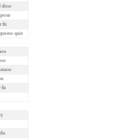
 disse
 pesar
 fiz
r queme quix
 non
asse
atasse
ou
fiz
ey
dia