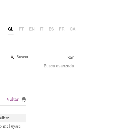
GL
PT
EN
IT
ES
FR
CA
Busca avanzada
Voltar
alhar
o mel uysse