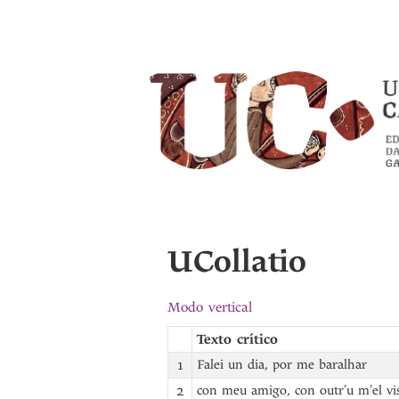
UCollatio
Modo vertical
Texto crítico
1
Falei un dia, por me baralhar
2
con meu amigo, con outr’u m’el vis