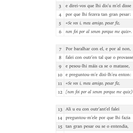
3
e direi-vos que lhi dix’u m’el disse
4
por que lhi fezera tan gran pesar:
5
«Se vos i, meu amigo, pesar fiz,
6
non foi por al senon porque me quix».
7
Por baralhar con el, e por al non,
8
falei con outr’en tal que o provasse
9
e pesou-lhi máis ca se o matasse,
10
e preguntou-m’e dixi-lh’eu enton:
11
«Se vos i, meu amigo, pesar fiz,
12
[non foi por al senon porque me quix]
13
Ali u eu con outr’ant’el falei
14
preguntou-m’ele por que lhi fazia
15
tan gran pesar ou se o entendia,