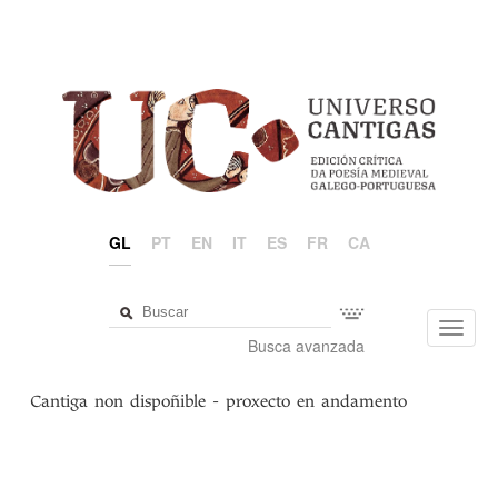
GL
PT
EN
IT
ES
FR
CA
Toggl
Busca avanzada
navig
Cantiga non dispoñible - proxecto en andamento