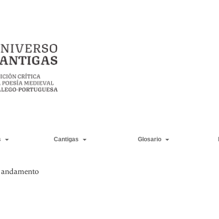
s
Cantigas
Glosario
n andamento