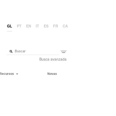
GL
PT
EN
IT
ES
FR
CA
Busca avanzada
Recursos
Novas