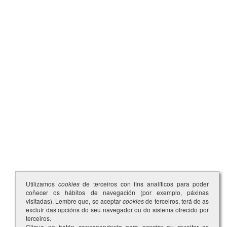
Utilizamos
cookies
de terceiros con fins analíticos para poder
coñecer os hábitos de navegación (por exemplo, páxinas
visitadas). Lembre que, se aceptar
cookies
de terceiros, terá de as
excluír das opcións do seu navegador ou do sistema ofrecido por
terceiros.
Clique no botón correspondente para aceptar ou rexeitar as