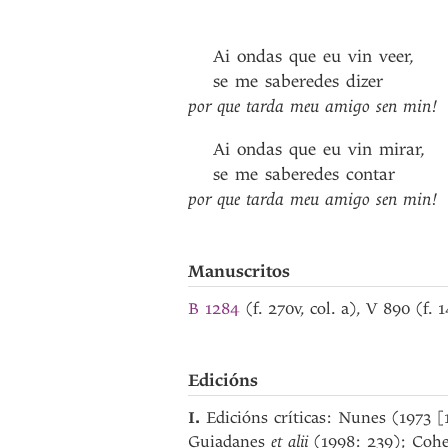
Ai
ondas
que
eu
vin
veer
,
se
me
saberedes
dizer
por
que
tarda
meu
amigo
sen
min!
Ai
ondas
que
eu
vin
mirar
,
se
me
saberedes
contar
por
que
tarda
meu
amigo
sen
min!
Manuscritos
B 1284
(f. 270v, col. a), V 890 (f. 
Edicións
I.
Edicións críticas: Nunes (1973
Guiadanes
et alii
(1998: 239); Coh