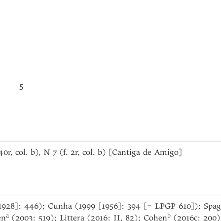
5
140r, col. b), N 7 (f. 2r, col. b) [Cantiga de Amigo]
 [1928]: 446); Cunha (1999 [1956]: 394 [= LPGP 610]); Spag
a
b
en
(2003: 519); Littera (2016: II, 82); Cohen
(2016c: 200)