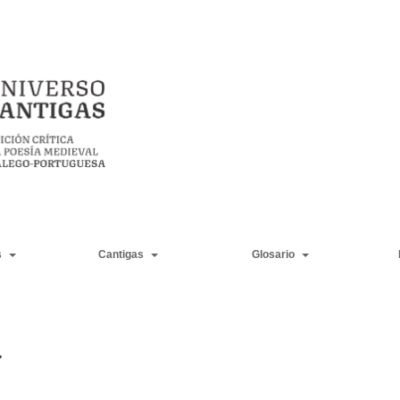
s
Cantigas
Glosario
r