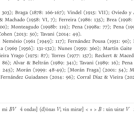
 303); Braga (1878: 166-167); Vindel (1915: VII); Oviedo y 
 Machado (1958: VI, 7); Ferreira (1986: 135); Brea (1998:
00); Monteagudo (1998b: 119); Pena (1998a: 77); Pena (199
ohen (2013: 50); Tavani (2014: 49).
; Nemésio (1961 [1949]: 117); Fernández Pousa (1951: 90); 
a (1969 [1956]: 131-132); Nunes (1959: 360); Martín Gaite
deira Yrago (1975: 87); Torres (1977: 157); Reckert & Mace
 86); Alvar & Beltrán (1989: 341); Tavani (1989: 16); Pena
8: 245); Morán (1999: 48-49); [Morán Fraga] (2001: 54); M
Fernández Guiadanes (2014: 96); Corral Díaz & Vieira (202
 mi
BV
4
ondas] (d)ōnas
V
; vin mirar] < + >
B
: uin uirar
V