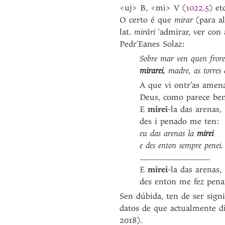
<uj> B, <mi> V (
1022.5
) etc
O certo é que
mirar
(para a
lat.
mirāri
‘admirar, ver con 
Pedr’Eanes Solaz:
Sobre mar ven quen frore
mirarei
, madre, as torre
A que vi ontr’as amena
Deus, como parece be
E
mirei
-la das arenas,
des i penado me ten:
eu das arenas la
mirei
e des enton sempre penei.
...................................
E
mirei
-la das arenas,
des enton me fez penar:
Sen dúbida, ten de ser sign
datos de que actualmente d
2018).