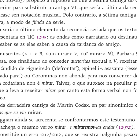
6: 181-183) propuxo a hipótese de que a sétima cantiga do 
rior para substituír a cantiga VI, que sería a última da ser
ficase sen notación musical. Polo contrario, a sétima cantiga 
ira, a modo de
fiinda
da serie.
ga sería o último elemento da secuencia seriada que os text
resentada en UC
1295
: as ondas como narratario ou destinat
aber se as elas saben a causa da tardanza do amigo.
nuscritos (< + >
B
, <uin uirar>
V
, <uĩ mirar>
N
), Barbara 
iosa, coa finalidade de conceder
auctoritas
textual a
V
, rexeit
Cândido de Figueiredo (‘defrontar’), Spinelli-Casasanta (‘ess
oltado para’) ou Corominas non abonda para nos convencer d
ga codaxiana non é
mirar
. Talvez, o que subxace na peculiar p
ue a leva a rexeitar
mirar
por canto esta forma verbal non f
eo.
 da derradeira cantiga de Martin Codax, en par sinonímico
as que eu vin
mirar
.
aggiari aínda se acrecenta se confrontarmos este testemuño 
, achega o mesmo verbo
mirar
:
e
miraremos
-las ondas
(
1297
.
r
).
 constitúe un erro <u>/<m>, que se rexistra nalgunha pasax