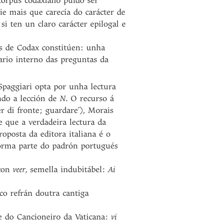
corpus codaxiano puido ser
ie mais que carecía do carácter de
si ten un claro carácter epilogal e
os de Codax constitúen: unha
ario interno das preguntas da
Spaggiari opta por unha lectura
ando a lección de
N
. O recurso á
er di fronte; guardare’), Morais
e que a verdadeira lectura da
roposta da editora italiana é o
orma parte do padrón portugués
 con
veer
, semella indubitábel:
Ai
co refrán doutra cantiga
e do Cancioneiro da Vaticana:
vi