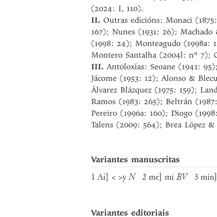
(2024: I, 110).
II.
Outras edicións: Monaci (1875:
167); Nunes (1931: 26); Machado &
(1998: 24); Monteagudo (1998a: 1
Montero Santalha (2004l: nº 7); C
III.
Antoloxías: Seoane (1941: 95)
Jácome (1953: 12); Alonso & Blecu
Álvarez Blázquez (1975: 159); Lan
Ramos (1983: 265); Beltrán (1987:
Pereiro (1996a: 160); Diogo (199
Talens (2009: 564); Brea López & 
Variantes manuscritas
1 Ai] < >y
N
2 me] mi
BV
3 min]
Variantes editoriais