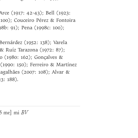
Arce (1917: 42-43); Bell (1923:
 100); Couceiro Pérez & Fontoira
8b: 91); Pena (1998c: 100);
Bernárdez (1952: 138); Varela
 & Ruíz Tarazona (1972: 87);
do (1980: 162); Gonçalves &
 (1990: 150); Ferreiro & Martínez
agalhães (2007: 108); Alvar &
3: 188).
5 me] mi
BV