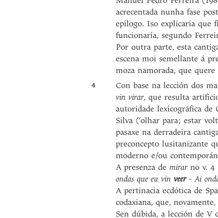
Manuel Pedro Ferreira (198
acrecentada nunha fase poste
epílogo. Iso explicaría que 
funcionaría, segundo Ferre
Por outra parte, esta canti
escena moi semellante á p
moza namorada, que quere s
4
Con base na lección dos ma
vin virar
, que resulta artific
autoridade lexicográfica de 
Silva (‘olhar para; estar v
pasaxe na derradeira canti
preconcepto lusitanizante q
moderno e/ou contemporán
A presenza de
mirar
no v. 4
ondas que eu vin
veer
-
Ai ond
A pertinacia ecdótica de Sp
codaxiana, que, novamente
Sen dúbida, a lección de V