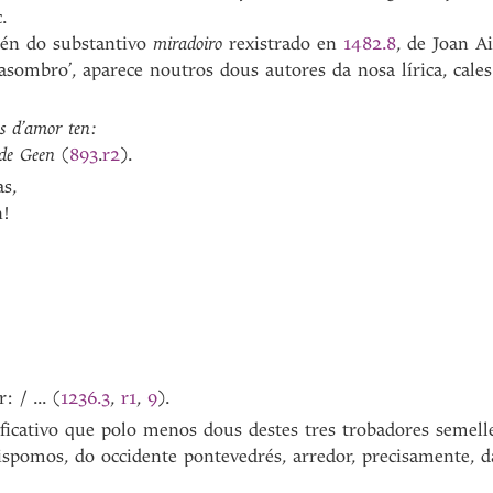
.
lén do substantivo
miradoiro
rexistrado en
1482.8
, de Joan A
asombro’, aparece noutros dous autores da nosa lírica, cal
s d’amor ten:
s de Geen
(
893
.
r2
).
s,
n!
 / ... (
1236.3
,
r1
,
9
).
ificativo que polo menos dous destes tres trobadores semell
ispomos, do occidente pontevedrés, arredor, precisamente, 