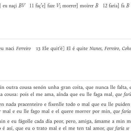
 eu naçi
BV
11 faç’e] faze
V
; morrer] moirer
B
12 faria] fa
B
eu naci
Ferreiro
13 Ele quit’é] El é quite
Nunes
,
Ferreiro
,
Coh
 outra cousa senón unha gran coita, que nunca lle falta, e
a cousa: pois el me ama, aínda que eu lle faga mal,
que faría
en nada pracenteiro e fíxenlle todo o mal que eu lle puiden
r mal e eu lle fago mal e el quere morrer por min,
que faría 
min e eu fágolle cada día peor, pero, amiga, ámame a min 
o é así, que eu o trato mal e el me ten tal amor,
que faría se 