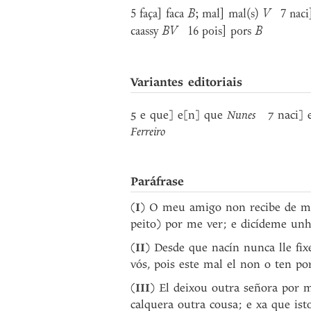
5 faça] faca
B
; mal] mal(s)
V
7 naci]
caassy
BV
16 pois] pors
B
Variantes editoriais
5 e que] e[n] que
Nunes
7 naci] 
Ferreiro
Paráfrase
(
I
) O meu amigo non recibe de min
peito) por me ver; e dicídeme unh
(
II
) Desde que nacín nunca lle fix
vós, pois este mal el non o ten po
(
III
) El deixou outra señora por 
calquera outra cousa; e xa que ist