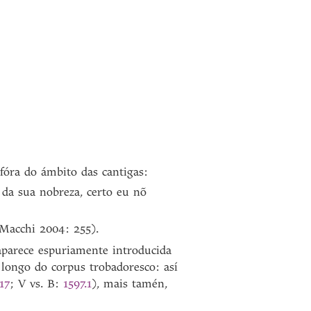
 fóra do ámbito das cantigas:
 da sua nobreza, certo eu nõ
 Macchi 2004: 255).
parece espuriamente introducida
 longo do corpus trobadoresco: así
17
; V vs. B:
1597.1
), mais tamén,