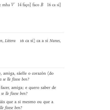
: mha
V
14 faço] faco
B
16 ca si]
en
,
Littera
16 ca sí] ca a si
Nunes
,
, amiga, sáelle o corazón (do
 se lle fixese ben?
 facer, amiga; e quero saber de
se lle fixese ben?
máis que a si mesmo ou que a
lle fixese ben?