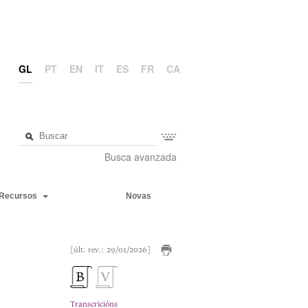
GL
PT
EN
IT
ES
FR
CA
Busca avanzada
Recursos
Novas
[últ. rev.: 29/01/2026]
Transcricións