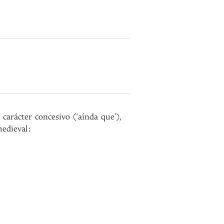
carácter concesivo (‘aínda que’),
edieval: