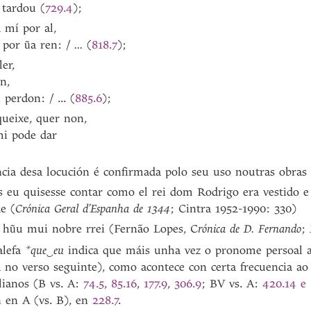
 tardou (
729.4
);
 mí por al,
 por ũa ren: /
...
(
818.7
);
er,
n,
perdon: / ... (
885.6
);
queixe, quer non,
mi pode dar
encia desa locución é confirmada polo seu uso noutras obras
s eu quisesse contar como el rei dom Rodrigo era vestido e
e (
Crónica Geral d’Espanha de 1344
; Cintra 1952-1990: 330)
e hũu mui nobre rrei (Fernão Lopes, C
rónica de D. Fernando
;
alefa
*que
‿
eu
indica que máis unha vez o pronome persoal a
za no verso seguinte), como acontece con certa frecuencia ao
alianos (B vs. A:
74.5
,
85.16
,
177.9
,
306.9
; BV vs. A:
420.14 e 
 en A (vs. B), en
228.7
.