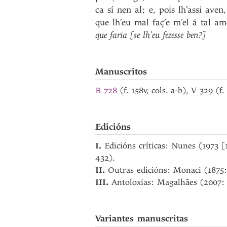
ca
sí
nen
al
;
e
,
pois
lh’assi
aven
,
que
lh’eu
mal
faç’e
m’el
á
tal
am
que
faria
[se
lh’eu
fezesse
ben?]
Manuscritos
B 728
(f. 158v, cols. a-b), V 329 (f
Edicións
I.
Edicións críticas: Nunes (1973 
432).
II.
Outras edicións: Monaci (1875
III.
Antoloxías: Magalhães (2007: 
Variantes manuscritas