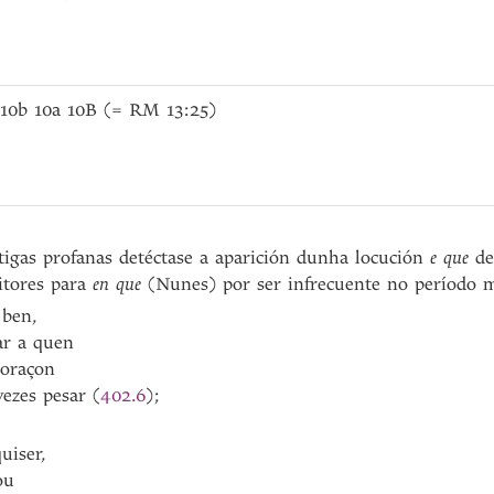
 10b 10a 10B (= RM 13:25)
tigas profanas detéctase a aparición dunha locución
e que
de 
itores para
en que
(Nunes) por ser infrecuente no período m
 ben,
ar a quen
coraçon
vezes pesar (
402.6
);
uiser,
ou