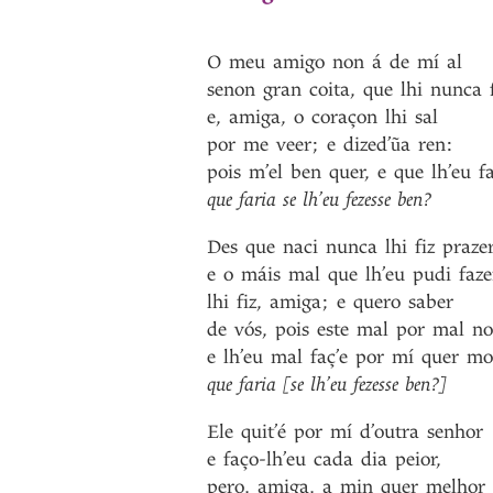
O
meu
amigo
non
á
de
mí
al
senon
gran
coita
,
que
lhi
nunca
e
,
amiga
,
o
coraçon
lhi
sal
por
me
veer
;
e
dized’ũa
ren
:
pois
m’el
ben
quer
,
e
que
lh’eu
f
que
faria
se
lh’eu
fezesse
ben?
Des
que
naci
nunca
lhi
fiz
praze
e
o
máis
mal
que
lh’eu
pudi
faze
lhi
fiz
,
amiga
;
e
quero
saber
de
vós
,
pois
este
mal
por
mal
n
e
lh’eu
mal
faç’e
por
mí
quer
mo
que
faria
[se
lh’eu
fezesse
ben?]
Ele
quit’é
por
mí
d’outra
senhor
e
faço-lh’eu
cada
dia
peior
,
pero
,
amiga
,
a
min
quer
melhor