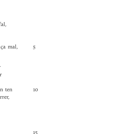
fal
,
aça
mal
,
5
r
r
on
ten
10
rrer
,
15