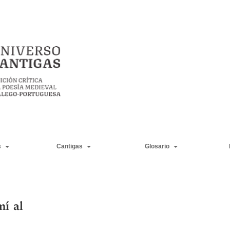
s
Cantigas
Glosario
í al