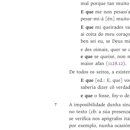
mal porque tan muito
E
que
me non pesass’a
pesar-mi-á [én] muito
E
que
mi queirades val
ai coita do meu coraço
ben sei eu, se Deus mi 
e des oimais, quer se 
e
que
se queixe, non 
maior afan (
1128.12
).
De todos os xeitos, a exist
E que
[ed.: E, que] vo
saberia dizer cõ verdad
e que
o fosse, foy-o d
7
A imposibilidade dunha sin
no texto (cfr. a súa presen
se verifica nos apógrafos it
por exemplo, nunha ocasión