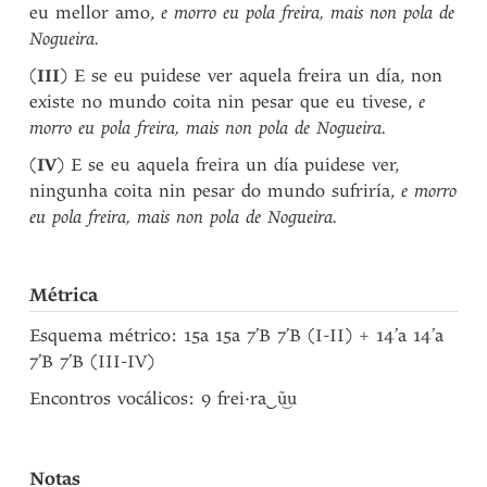
eu mellor amo,
e morro eu pola freira, mais non pola de
Nogueira.
(
III
) E se eu puidese ver aquela freira un día, non
existe no mundo coita nin pesar que eu tivese,
e
morro eu pola freira, mais non pola de Nogueira.
(
IV
) E se eu aquela freira un día puidese ver,
ningunha coita nin pesar do mundo sufriría,
e morro
eu pola freira, mais non pola de Nogueira.
Métrica
Esquema métrico: 15a 15a 7’B 7’B (I-II) + 14’a 14’a
7’B 7’B (III-IV)
Encontros vocálicos: 9 frei·ra
‿
ũ͜u
Notas