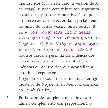
manuscritos (cfr., neste caso, a versión de A
en
1235a
) se pode determinar con seguranza
o carácter espurio da copulativa, feito que
acontece con certa frecuencia, especialmente
no inicio do verso. Véxase, entre outros, B
vs. A (
66.14
,
96.10
,
128.14
,
224.7
,
241.22
,
306.13
,
312.5
e
13
), A vs. B (
129.28
), A vs. BV
(
1236.10
e
16
), B vs. V (
851.12
,
924.19
,
950.7
,
1631.7
), V vs. B (
740.10
,
935.6
,
1148.9
). E
noutros casos, a pesar da coincidencia dos
testemuños, existen razóns sintácticas,
métricas ou doutro tipo que aconsellan a
antecitada expunción.
Nogueira refírese, probabelmente, ao antigo
mosteiro de Nogueira, en Meis, na comarca
do Salnés (Galiza).
2
En función de complemento indirecto (ou
tamén complemento con preposición), o