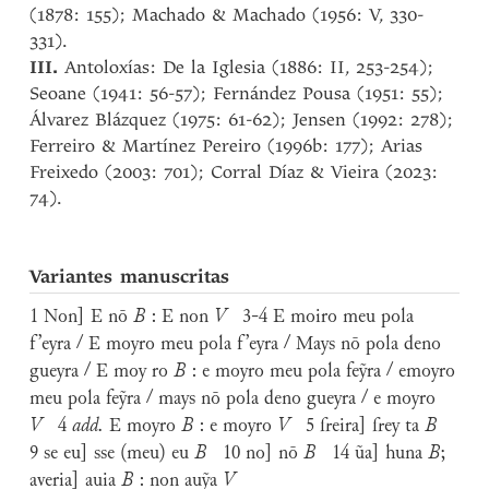
(1878: 155); Machado & Machado (1956: V, 330-
331).
III.
Antoloxías: De la Iglesia (1886: II, 253-254);
Seoane (1941: 56-57); Fernández Pousa (1951: 55);
Álvarez Blázquez (1975: 61-62); Jensen (1992: 278);
Ferreiro & Martínez Pereiro (1996b: 177); Arias
Freixedo (2003: 701); Corral Díaz & Vieira (2023:
74).
Variantes manuscritas
1 Non] E nō
B
: E non
V
3-4 E moiro meu pola
f’eyra / E moyro meu pola f’eyra / Mays nō pola deno
gueyra / E moy ro
B
: e moyro meu pola feỹra / emoyro
meu pola feỹra / mays nō pola deno gueyra / e moyro
V
4
add.
E moyro
B
: e moyro
V
5 freira] frey ta
B
9 se eu] sse (meu) eu
B
10 no] nō
B
14 ũa] huna
B
;
averia] auia
B
: non auỹa
V