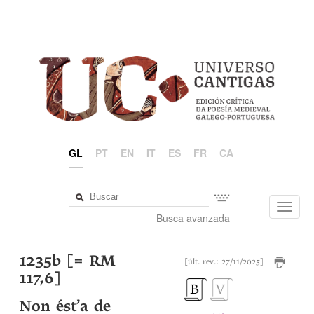
GL
PT
EN
IT
ES
FR
CA
Toggl
Busca avanzada
navig
1235b [= RM
[últ. rev.: 27/11/2025]
117,6]
Non ést’a de