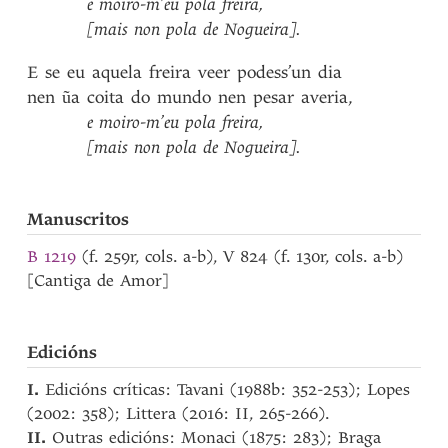
e
moiro-m’eu
pola
freira
,
[mais
non
pola
de
Nogueira]
.
E
se
eu
aquela
freira
veer
podess’un
dia
nen
ũa
coita
do
mundo
nen
pesar
averia
,
e
moiro-m’eu
pola
freira
,
[mais
non
pola
de
Nogueira]
.
Manuscritos
B 1219
(f. 259r, cols. a-b), V 824 (f. 130r, cols. a-b)
[Cantiga de Amor]
Edicións
I.
Edicións críticas: Tavani (1988b: 352-253); Lopes
(2002: 358); Littera (2016: II, 265-266).
II.
Outras edicións: Monaci (1875: 283); Braga