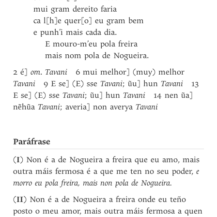
mui gram dereito faria
ca l[h]e quer[o] eu gram bem
e punh’i mais cada dia.
E mouro-m’eu pola freira
mais nom pola de Nogueira.
2 é]
om
.
Tavani
6 mui melhor] (muy) melhor
Tavani
9 E se] (E) sse
Tavani
; ũu] hun
Tavani
13
E se] (E) sse
Tavani
; ũu] hun
Tavani
14 nen ũa]
nẽhũa
Tavani
; averia] non averya
Tavani
Paráfrase
(
I
) Non é a de Nogueira a freira que eu amo, mais
outra máis fermosa é a que me ten no seu poder,
e
morro eu pola freira, mais non pola de Nogueira.
(
II
) Non é a de Nogueira a freira onde eu teño
posto o meu amor, mais outra máis fermosa a quen