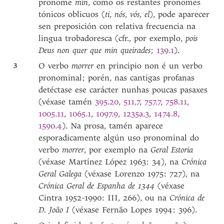
pronome
mín
, como os restantes pronomes
tónicos oblicuos (
ti
,
nós
,
vós
,
el
), pode aparecer
sen preposición con relativa frecuencia na
lingua trobadoresca (cfr., por exemplo,
pois
Deus non quer que min queirades
;
139.1
).
3
O verbo
morrer
en principio non é un verbo
pronominal; porén, nas cantigas profanas
detéctase ese carácter nunhas poucas pasaxes
(véxase tamén
395.20
,
511,7
,
757.7
,
758.11
,
1005.11
,
1065.1
,
1097.9
,
1235a.3
,
1474.8
,
1590.4
). Na prosa, tamén aparece
esporadicamente algún uso pronominal do
verbo
morrer
, por exemplo na
Geral Estoria
(véxase Martínez López 1963: 34), na
Crónica
Geral Galega
(véxase Lorenzo 1975: 727), na
Crónica Geral de Espanha de 1344
(véxase
Cintra 1952-1990: III, 266), ou na
Crónica de
D. João I
(véxase Fernão Lopes 1994: 396).