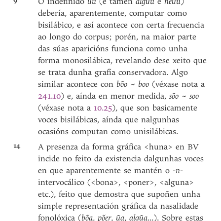
9
O indefinido
ũu
(e tamén
algũu
e
neũu
)
debería, aparentemente, computar como
bisilábico, e así acontece con certa frecuencia
ao longo do corpus; porén, na maior parte
das súas aparicións funciona como unha
forma monosilábica, revelando dese xeito que
se trata dunha grafía conservadora. Algo
similar acontece con
bõo ~ boo
(véxase nota a
241.10
) e, aínda en menor medida,
sõo ~ soo
(véxase nota a
10.25
), que son basicamente
voces bisilábicas, aínda que nalgunhas
ocasións computan como unisilábicas.
14
A presenza da forma gráfica <huna> en BV
incide no feito da existencia dalgunhas voces
en que aparentemente se mantén o
-n-
intervocálico (<bona>, <poner>, <alguna>
etc.), feito que demostra que supoñen unha
simple representación gráfica da nasalidade
fonolóxica (
bõa
,
põer
,
ũa
,
algũa
...). Sobre estas