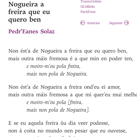
Transcricións
Nogueira a
UCollatio
freira que eu
Paráfrase
quero ben
Anterior
Seguinte
Pedr'Eanes Solaz
Non
ést’a
de
Nogueira
a
freira
que
eu
quero
ben
,
mais
outra
máis
fremosa
é
a
que
min
en
poder
ten
,
e
moiro-m’eu
pola
freira
,
mais
non
pola
de
Nogueira
.
Non
ést’a
de
Nogueira
a
freira
ond’eu
ei
amor
,
mais
outra
máis
fremosa
a
que
mi
quer’eu
mui
melh
e
moiro-m’eu
pola
[freira
,
mais
non
pola
de
Nogueira]
.
E
se
eu
aquela
freira
ũu
dia
veer
podesse
,
non
á
coita
no
mundo
nen
pesar
que
eu
ouvesse
,