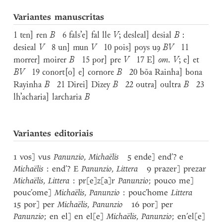
Variantes manuscritas
1 ten] ren
B
6 fals’e] fal lle
V
; desleal] desial
B
:
desieal
V
8 un] mun
V
10 pois] poys uꝯ
BV
11
morrer] moirer
B
15 por] pre
V
17 E]
om
.
V
; e] et
BV
19 conort[o] e] cornore
B
20 bõa Rainha] bona
Rayinha
B
21 Direi] Dizey
B
22 outra] oultra
B
23
lh’acharia] larcharia
B
Variantes editoriais
1 vos] vus
Panunzio
,
Michaëlis
5 ende] end’? e
Michaëlis
: end’? E
Panunzio
,
Littera
9 prazer] prezar
Michaëlis
,
Littera
: pr[e]z[a]r
Panunzio
; pouco me]
pouc’ome]
Michaëlis
,
Panunzio
: pouc’home
Littera
15 por] per
Michaëlis
,
Panunzio
16 por] per
Panunzio
; en el] en el[e]
Michaëlis
,
Panunzio
; en’el[e]