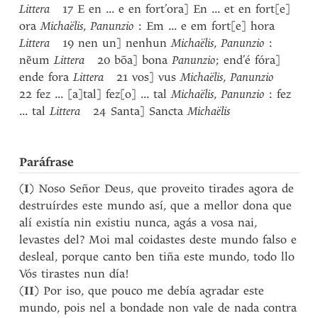
Littera
17 E en ... e en fort’ora] En ... et en fort[e]
ora
Michaëlis
,
Panunzio
: Em ... e em fort[e] hora
Littera
19 nen un] nenhun
Michaëlis
,
Panunzio
:
nẽum
Littera
20 bõa] bona
Panunzio
; end’é fóra]
ende fora
Littera
21 vos] vus
Michaëlis
,
Panunzio
22 fez ... [a]tal] fez[o] ... tal
Michaëlis
,
Panunzio
: fez
... tal
Littera
24 Santa] Sancta
Michaëlis
Paráfrase
(
I
) Noso Señor Deus, que proveito tirades agora de
destruírdes este mundo así, que a mellor dona que
alí existía nin existiu nunca, agás a vosa nai,
levastes del? Moi mal coidastes deste mundo falso e
desleal, porque canto ben tiña este mundo, todo llo
Vós tirastes nun día!
(
II
) Por iso, que pouco me debía agradar este
mundo, pois nel a bondade non vale de nada contra