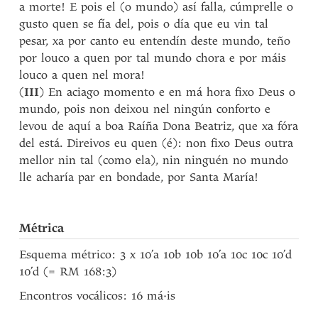
a morte! E pois el (o mundo) así falla, cúmprelle o
gusto quen se fía del, pois o día que eu vin tal
pesar, xa por canto eu entendín deste mundo, teño
por louco a quen por tal mundo chora e por máis
louco a quen nel mora!
(
III
) En aciago momento e en má hora fixo Deus o
mundo, pois non deixou nel ningún conforto e
levou de aquí a boa Raíña Dona Beatriz, que xa fóra
del está. Direivos eu quen (é): non fixo Deus outra
mellor nin tal (como ela), nin ninguén no mundo
lle acharía par en bondade, por Santa María!
Métrica
Esquema métrico: 3 x 10’a 10b 10b 10’a 10c 10c 10’d
10’d (= RM 168:3)
Encontros vocálicos: 16 má·is