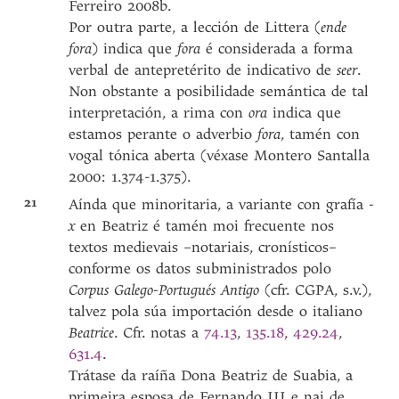
Ferreiro 2008b.
Por outra parte, a lección de Littera (
ende
fora
) indica que
fora
é considerada a forma
verbal de antepretérito de indicativo de
seer
.
Non obstante a posibilidade semántica de tal
interpretación, a rima con
ora
indica que
estamos perante o adverbio
fora
, tamén con
vogal tónica aberta (véxase Montero Santalla
2000: 1.374-1.375).
21
Aínda que minoritaria, a variante con grafía
-
x
en Beatriz é tamén moi frecuente nos
textos medievais –notariais, cronísticos–
conforme os datos subministrados polo
Corpus Galego-Portugués Antigo
(cfr. CGPA, s.v.),
talvez pola súa importación desde o italiano
Beatrice
. Cfr. notas a
74.13
,
135.18
,
429.24
,
631.4
.
Trátase da raíña Dona Beatriz de Suabia, a
primeira esposa de Fernando III e nai de