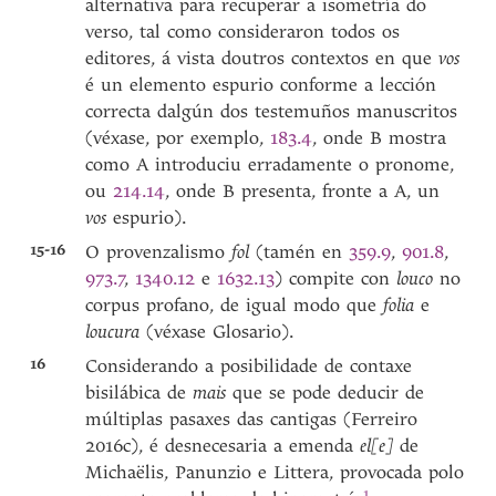
alternativa para recuperar a isometría do
verso, tal como consideraron todos os
editores, á vista doutros contextos en que
vos
é un elemento espurio conforme a lección
correcta dalgún dos testemuños manuscritos
(véxase, por exemplo,
183.4
, onde B mostra
como A introduciu erradamente o pronome,
ou
214.14
, onde B presenta, fronte a A, un
vos
espurio).
15-16
O provenzalismo
fol
(tamén en
359.9
,
901.8
,
973.7
,
1340.12
e
1632.13
) compite con
louco
no
corpus profano, de igual modo que
folia
e
loucura
(véxase Glosario).
16
Considerando a posibilidade de contaxe
bisilábica de
mais
que se pode deducir de
múltiplas pasaxes das cantigas (Ferreiro
2016c), é desnecesaria a emenda
el[e]
de
Michaëlis, Panunzio e Littera, provocada polo
1