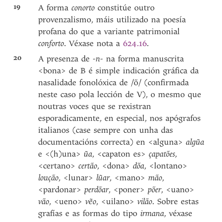
19
A forma
conorto
constitúe outro
provenzalismo, máis utilizado na poesía
profana do que a variante patrimonial
conforto
. Véxase nota a
624.16
.
20
A presenza de
-n-
na forma manuscrita
<bona> de B é simple indicación gráfica da
nasalidade fonolóxica de /õ/ (confirmada
neste caso pola lección de V), o mesmo que
noutras voces que se rexistran
esporadicamente, en especial, nos apógrafos
italianos (case sempre con unha das
documentacións correcta) en <alguna>
algũa
e <(h)una>
ũa
, <capaton es>
çapatões
,
<certano>
certão
, <dona>
dõa
, <lontano>
loução
, <lunar>
lũar
, <mano>
mão
,
<pardonar>
perdõar
, <poner>
põer
, <uano>
vão
, <ueno>
vẽo
, <uilano>
vilão
. Sobre estas
grafías e as formas do tipo
irmana
, véxase