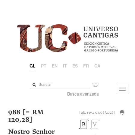
GL
PT
EN
IT
ES
FR
CA
Toggl
Busca avanzada
navig
988 [= RM
[últ. rev.: 03/06/2026]
120,28]
Nostro Senhor