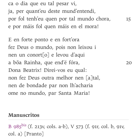
ca
o
dia
que
eu
tal
pesar
vi
,
ja
,
per
quant’eu
deste
mund’entendi
,
por
fol
tenh’eu
quen
por
tal
mundo
chora
,
15
e
por
máis
fol
quen
máis
en
el
mora!
E
en
forte
ponto
e
en
fort’ora
fez
Deus
o
mundo
,
pois
non
leixou
i
nen
un
conort[o]
e
levou
d’aqui
a
bõa
Rainha
,
que
end’é
fóra
,
20
Dona
Beatrix!
Direi-vos
eu
qual
:
non
fez
Deus
outra
melhor
nen
[a]tal
,
nen
de
bondade
par
non
lh’acharia
ome
no
mundo
,
par
Santa
Maria!
Manuscritos
bis
B 985
(f. 213v, cols. a-b), V 573 (f. 91r, col. b, 91v,
col. a) [Pranto]