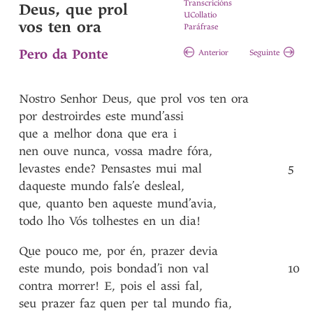
Transcricións
Deus, que prol
UCollatio
vos ten ora
Paráfrase
Pero da Ponte
Anterior
Seguinte
Nostro
Senhor
Deus
,
que
prol
vos
ten
ora
por
destroirdes
este
mund’assi
que
a
melhor
dona
que
era
i
nen
ouve
nunca
,
vossa
madre
fóra
,
levastes
ende?
Pensastes
mui
mal
5
daqueste
mundo
fals’e
desleal
,
que
,
quanto
ben
aqueste
mund’avia
,
todo
lho
Vós
tolhestes
en
un
dia!
Que
pouco
me
,
por
én
,
prazer
devia
este
mundo
,
pois
bondad’i
non
val
10
contra
morrer!
E
,
pois
el
assi
fal
,
seu
prazer
faz
quen
per
tal
mundo
fia
,