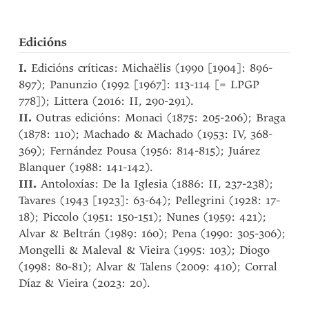
Edicións
I.
Edicións críticas: Michaëlis (1990 [1904]: 896-
897); Panunzio (1992 [1967]: 113-114 [= LPGP
778]); Littera (2016: II, 290-291).
II.
Outras edicións: Monaci (1875: 205-206); Braga
(1878: 110); Machado & Machado (1953: IV, 368-
369); Fernández Pousa (1956: 814-815); Juárez
Blanquer (1988: 141-142).
III.
Antoloxías: De la Iglesia (1886: II, 237-238);
Tavares (1943 [1923]: 63-64); Pellegrini (1928: 17-
18); Piccolo (1951: 150-151); Nunes (1959: 421);
Alvar & Beltrán (1989: 160); Pena (1990: 305-306);
Mongelli & Maleval & Vieira (1995: 103); Diogo
(1998: 80-81); Alvar & Talens (2009: 410); Corral
Díaz & Vieira (2023: 20).