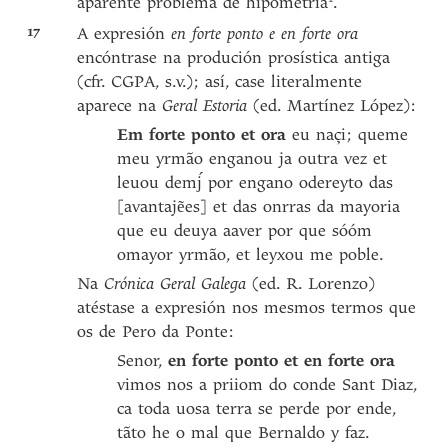
aparente problema de
hipometría
.
17
A expresión
en forte ponto e en forte ora
encóntrase na produción prosística antiga
(cfr. CGPA, s.v.); así, case literalmente
aparece na
Geral Estoria
(ed. Martínez López):
Em forte ponto et ora
eu naçi; queme
meu yrmão enganou ja outra vez et
leuou demj́ por engano odereyto das
[avantajẽes] et das onrras da mayoria
que eu deuya aaver por que sóóm
omayor yrmão, et leyxou me poble.
Na
Crónica Geral Galega
(ed. R. Lorenzo)
atéstase a expresión nos mesmos termos que
os de Pero da Ponte:
Senor,
en forte ponto et en forte ora
vimos nos a priiom do conde Sant Diaz,
ca toda uosa terra se perde por ende,
tãto he o mal que Bernaldo y faz.