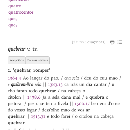
quatro
quatrocentos
que
1
que
2
que
3
que
4
[últ. rev.: 01/07/2022]
quebrantada
quebrar
v. tr.
quebrantado
quebrantar
Acepcións
Formas verbais
quebranto
quebrar
1. 'quebrar, romper'
queda
1364.4
Ao lançar do pao, /
ena sela
/ deu do cuu mao /
quedada
e
quebrou
-lh’a sela
||
1383.13
ca irás un dia cantar / u
quedado
cho faran todo
quebrar
/ na cabeça o
quedar
citolon
||
1438.6
Ja a sela dana mal / e
quebra
o
quedo
peitoral / per u se ten a fivela
||
1500.17
ben era d’ome
queijada
do vosso logar / dess’olho mao de vos ar
Queimado
quebrar
||
1513.31
e todo farei / o citolon na cabeça
queimar
quebrar
queixada