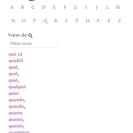
A
B
C
D
E
F
G
I
J
L
M
N
O
P
Q
R
S
T
U
V
X
Z
Voces do
Q
quá cá
quadril
qual
1
qual
2
qual
3
qualquer
quan
quando
1
quando
2
quanta
quanto
1
quanto
2
quarteiron