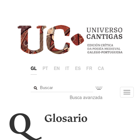
GL
PT
EN
IT
ES
FR
CA
Toggl
Busca avanzada
navig
Q
Glosario