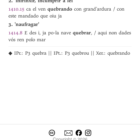
2. 'infrinxir, incumprir a lei'
queixadura
1410.15
ca el ven
quebrando
con grand’ardura / con
queixar
este mandado que oiu ja
queixo
3. 'naufragar'
queixosa
1
queixosa
1414.8
E des i, ja po-la nave
quebrar
, / aqui non dades
2
queixoso
vós ren polo mar
queixume
quejando
◆
IPr.:
P3
quebra
||
IPt.:
P3
quebrou
||
Xer.:
quebrando
quejendo
quen
1
quen
2
quen
3
quen-quer
que-quer
quer
querela
querelar-se
querer
quiça
quiçai
Copyright © 2026