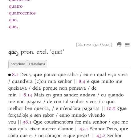
quatro
quatrocentos
que
1
que
2
que
3
que
4
[últ. rev.: 23/06/2025]
quebrantada
que
pron. excl.
'que!'
quebrantado
3
quebrantar
Acepcións
Fraseoloxia
quebranto
quebrar
8.1
Deus,
que
pouco que sabia / eu en qual viço vivia
queda
/ quand’era [c]on mia senhor
||
8.4
e
que
muito me
quedada
queixava / dela porque non pensava / de
quedado
min
||
8.13
Mais en gran sandez andava / eu quando
quedar
me non pagava / de con tal senhor viver, / e
que
quedo
melhor ben querria, / e m’end’ora pagaria!
||
10.9
Que
queijada
forçad’oje e sen sabor / enno mundo vivendo
Queimado
vou
||
38.1
Que
cousiment’ora fez mia senhor / que me
queimar
non quis leixar morrer d’amor
||
43.1
Senhor Deus,
que
queixada
coita que ei / no coraçon e que pesar!
||
43.2
Senhor