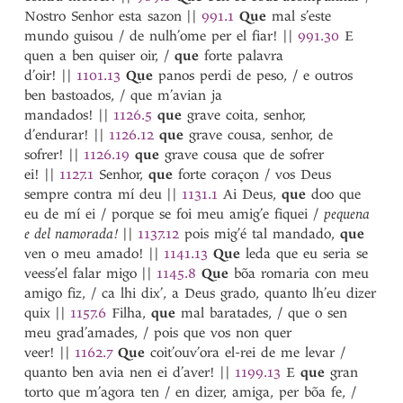
Nostro Senhor esta sazon
||
991.1
Que
mal s’este
mundo guisou / de nulh’ome per el fiar!
||
991.30
E
quen a ben quiser oir, /
que
forte palavra
d’oir!
||
1101.13
Que
panos perdi de peso, / e outros
ben bastoados, / que m’avian ja
mandados!
||
1126.5
que
grave coita, senhor,
d’endurar!
||
1126.12
que
grave cousa, senhor, de
sofrer!
||
1126.19
que
grave cousa que de sofrer
ei!
||
1127.1
Senhor,
que
forte coraçon / vos Deus
sempre contra mí deu
||
1131.1
Ai Deus,
que
doo que
eu de mí ei / porque se foi meu amig’e fiquei /
pequena
e del namorada!
||
1137.12
pois mig’é tal mandado,
que
ven o meu amado!
||
1141.13
Que
leda que eu seria se
veess’el falar migo
||
1145.8
Que
bõa romaria con meu
amigo fiz, / ca lhi dix’, a Deus grado, quanto lh’eu dizer
quix
||
1157.6
Filha,
que
mal baratades, / que o sen
meu grad’amades, / pois que vos non quer
veer!
||
1162.7
Que
coit’ouv’ora el-rei de me levar /
quanto ben avia nen ei d’aver!
||
1199.13
E
que
gran
torto que m’agora ten / en dizer, amiga, per bõa fe, /