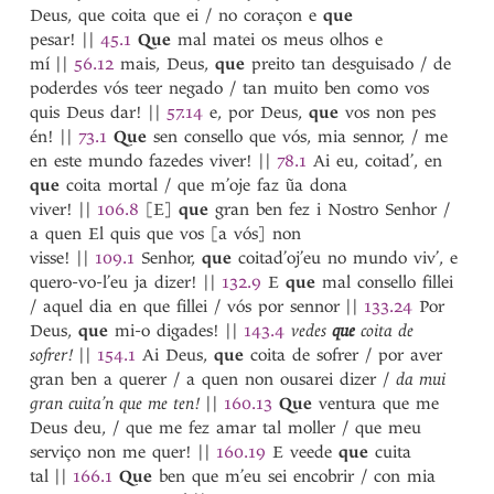
queixadura
Deus, que coita que ei / no coraçon e
que
queixar
pesar!
||
45.1
Que
mal matei os meus olhos e
queixo
mí
||
56.12
mais, Deus,
que
preito tan desguisado / de
queixosa
poderdes vós teer negado / tan muito ben como vos
1
queixosa
quis Deus dar!
||
57.14
e, por Deus,
que
vos non pes
2
queixoso
én!
||
73.1
Que
sen consello que vós, mia sennor, / me
queixume
en este mundo fazedes viver!
||
78.1
Ai eu, coitad’, en
quejando
que
coita mortal / que m’oje faz ũa dona
quejendo
viver!
||
106.8
[E]
que
gran ben fez i Nostro Senhor /
quen
a quen El quis que vos [a vós] non
1
quen
visse!
||
109.1
Senhor,
que
coitad’oj’eu no mundo viv’, e
2
quen
quero-vo-l’eu ja dizer!
||
132.9
E
que
mal consello fillei
3
quen-quer
/ aquel dia en que fillei / vós por sennor
||
133.24
Por
que-quer
Deus,
que
mi-o digades!
||
143.4
vedes
que
coita de
quer
sofrer!
||
154.1
Ai Deus,
que
coita de sofrer / por aver
querela
gran ben a querer / a quen non ousarei dizer /
da mui
querelar-se
gran cuita’n que me ten!
||
160.13
Que
ventura que me
querer
Deus deu, / que me fez amar tal moller / que meu
quiça
serviço non me quer!
||
160.19
E veede
que
cuita
quiçai
tal
||
166.1
Que
ben que m’eu sei encobrir / con mia