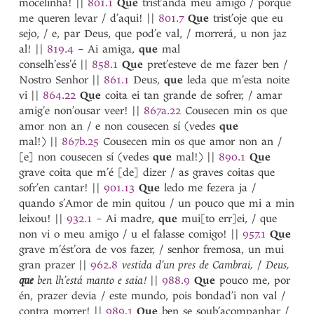
mocelinha!
||
801.1
Que
trist’anda meu amigo / porque
me queren levar / d’aqui!
||
801.7
Que
trist’oje que eu
sejo, / e, par Deus, que pod’e val, / morrerá, u non jaz
al!
||
819.4
– Ai amiga,
que
mal
conselh’ess’é
||
858.1
Que
pret’esteve de me fazer ben /
Nostro Senhor
||
861.1
Deus,
que
leda que m’esta noite
vi
||
864.22
Que
coita ei tan grande de sofrer, / amar
amig’e non’ousar veer!
||
867a.22
Cousecen min os que
amor non an / e non cousecen sí (vedes
que
mal!)
||
867b.25
Cousecen min os que amor non an /
[e] non cousecen sí (vedes
que
mal!)
||
890.1
Que
grave coita que m’é [de] dizer / as graves coitas que
sofr’en cantar!
||
901.13
Que
ledo me fezera ja /
quando s’Amor de min quitou / un pouco que mi a min
leixou!
||
932.1
– Ai madre,
que
mui[to err]ei, / que
non vi o meu amigo / u el falasse comigo!
||
957.1
Que
grave m’ést’ora de vos fazer, / senhor fremosa, un mui
gran prazer
||
962.8
vestida d’un pres de Cambrai,
/
Deus,
que
ben lh’está manto e saia!
||
988.9
Que
pouco me, por
én, prazer devia / este mundo, pois bondad’i non val /
contra morrer!
||
989.1
Que
ben se soub’acompanhar /