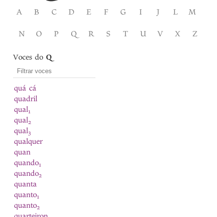
A
B
C
D
E
F
G
I
J
L
M
N
O
P
Q
R
S
T
U
V
X
Z
Voces do
Q
quá cá
quadril
qual
1
qual
2
qual
3
qualquer
quan
quando
1
quando
2
quanta
quanto
1
quanto
2
quarteiron