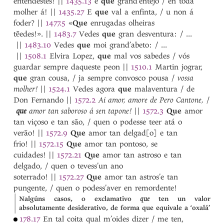
entendestes!
||
1435.13
e
que
grand’entejo / en toda
molher á!
||
1435.27
E
que
val a enfinta, / u non á
foder?
||
1477.5
«
Que
enrugadas olheiras
tẽedes!».
||
1483.7
Vedes
que
gran desventura: / ...
||
1483.10
Vedes
que
moi grand’abeto: / ...
||
1508.1
Elvira Lopez,
que
mal vos sabedes / vós
guardar sempre daqueste peon
||
1510.1
Martin jograr,
que
gran cousa, / ja sempre convosco pousa /
vossa
molher!
||
1524.1
Vedes agora
que
malaventura / de
Don Fernando
||
1572.2
Ai amor, amore de Pero Cantone,
/
que
amor tan saboroso á sen tapone!
||
1572.3
Que
amor
tan viçoso e tan são, / quen o podesse teer atá o
verão!
||
1572.9
Que
amor tan delgad[o] e tan
frio!
||
1572.15
Que
amor tan pontoso, se
cuidades!
||
1572.21
Que
amor tan astroso e tan
delgado, / quen o tevess’un ano
soterrado!
||
1572.27
Que
amor tan astros’e tan
pungente, / quen o podess’aver en remordente!
Nalgúns casos, o exclamativo
que
ten un valor
absolutamente desiderativo, de forma que equivale a ‘oxalá’
178.17
En tal coita qual m’oides dizer / me ten,