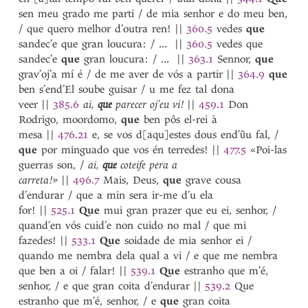
sen meu grado me parti / de mia senhor e do meu ben,
/ que quero melhor d’outra ren!
||
360.5
vedes
que
sandec’e que gran loucura: / ...
||
360.5
vedes que
sandec’e
que
gran loucura: / ...
||
363.1
Sennor,
que
grav’oj’a mí é / de me aver de vós a partir
||
364.9
que
ben s’end’El soube guisar / u me fez tal dona
veer
||
385.6
ai,
que
parecer oj’eu vi!
||
459.1
Don
Rodrigo, moordomo,
que
ben pôs el-rei à
mesa
||
476.21
e, se vos d[aqu]estes dous end’ũu fal, /
que
por minguado que vos én terredes!
||
477.5
«Poi-las
guerras son, /
ai,
que
coteife pera a
carreta!»
||
496.7
Mais, Deus,
que
grave cousa
d’endurar / que a min sera ir-me d’u ela
for!
||
525.1
Que
mui gran prazer que eu ei, senhor, /
quand’en vós cuid’e non cuido no mal / que mi
fazedes!
||
533.1
Que
soidade de mia senhor ei /
quando me nembra dela qual a vi / e que me nembra
que ben a oi / falar!
||
539.1
Que
estranho que m’é,
senhor, / e que gran coita d’endurar
||
539.2
Que
estranho que m’é, senhor, / e
que
gran coita