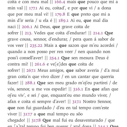
quiço
coita e con meu mal
||
166.4
mais
que
pouco que mi a
*quinhon
min val
||
177.1
Ai eu, coitad’, e por
que
vi / a dona
quis
que por meu mal vi!
||
179.8
E
que
preto que mi a
quis-cada-quen
min d’ir seria / u ela é
||
189.1
Ai eu,
que
mal dia
quis-quanto
naci
||
206.1
Ai Deus,
que
grave coita de
quisque
sofrer
||
213.
Vedes que coita d’endurar!
||
214.1
Que
quista
grave cousa, sennor, d’endurar, / pera quen á sabor de
quisto
vos veer
||
235.22
Mais a
que
sazon que m’eu acordei /
quitaçon
quando a non posso per ren veer / nen quando non
quitar
poss’i consell’aver!
||
254.1
Que
sen mesura Deus é
quite
contra mí!
||
261.6
e ve[e]des
que
coita de
quito
sofrer!
||
267.1
Meus amigos,
que
sabor averia / d’a mui
gran coita’n que vivo dizer / en un cantar que querria
fazer!
||
288.1
Que
sen meu grado m’oj’eu partirei / de
vós, sennor, u me vos espedir!
||
316.1
En
que
afan que
oj’eu viv’, e sei / que, enquant’eu eno mundo viver, /
afan e coita ei sempre d’aver!
||
317.1
Nostro Sennor,
que
non fui guardado / d’eu en tal tempo com’este
viver
||
317.7
a
que
mal tempo eu sõo
chegado!
||
317.8
Que
mal fui eu desaventurado / que
en [a]tal tempo fui ben querer / atal dona
||
344.1
Que