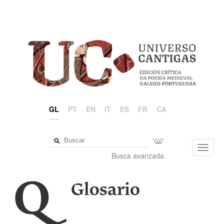
GL
PT
EN
IT
ES
FR
CA
Toggl
Busca avanzada
navig
Q
Glosario