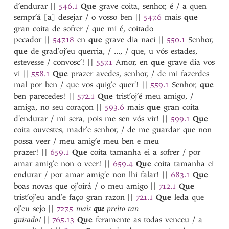
d’endurar
||
546.1
Que
grave coita, senhor, é / a quen
sempr’á [a] desejar / o vosso ben
||
547.6
mais
que
gran coita de sofrer / que mi é, coitado
pecador
||
547.18
en
que
grave dia naci
||
550.1
Senhor,
que
de grad’oj’eu querria, / ..., / que, u vós estades,
estevesse / convosc’!
||
557.1
Amor, en
que
grave dia vos
vi
||
558.1
Que
prazer avedes, senhor, / de mi fazerdes
mal por ben / que vos quig’e quer’!
||
559.1
Senhor,
que
ben parecedes!
||
572.1
Que
trist’oj’é meu amigo, /
amiga, no seu coraçon
||
593.6
mais
que
gran coita
d’endurar / mi sera, pois me sen vós vir!
||
599.1
Que
coita ouvestes, madr’e senhor, / de me guardar que non
possa veer / meu amig’e meu ben e meu
prazer!
||
659.1
Que
coita tamanha ei a sofrer / por
amar amig’e non o veer!
||
659.4
Que
coita tamanha ei
endurar / por amar amig’e non lhi falar!
||
683.1
Que
boas novas que oj’oirá / o meu amigo
||
712.1
Que
trist’oj’eu and’e faço gran razon
||
721.1
Que
leda que
oj’eu sejo
||
727.5
mais
que
preito tan
guisado!
||
765.13
Que
feramente as todas venceu / a