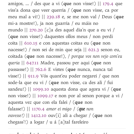
amigos, ... / des que a vi (
que
non visse!)
||
179.4
que
viss’a dona que veer querria / (
que
non visse, ca por
meu mal a vi!)
||
239.18
e, se me non val / Deus (
que
mi-a mostre!), ja non guarria / eu máis no
mundo
||
270.20
[c]a des aquel dia’n que a eu vi /
(
que
non visse!) daquestes ollos meus / non perdi
coita
||
610.15
e con aquestas coitas eu (
que
non
nacesse!) / non sei de min que seja
||
621.3
senon eu,
coitada (
que
non nacesse!), /
porque vos non vejo com’eu
queria
||
647.11
Madre, passou per aqui (
que
non
passasse!)
||
762.6
E vistes (
que
nunca, nunca tal
visse!)
||
911.9
Vós quant’eu poder negarei / que non
sode-la que eu vi / (
que
non visse, ca des ali / fui
sandeu!)
||
1099.10
aquesta dona que agora vi / (
que
non visse!)
||
1099.17
e non por al senon porque a vi /
aquesta vez que con ela falei / (
que
non
falasse!)
||
1170.4
amor ei migo
/
(
que
non
ouvesse!)
||
1412.10
ouv[i] ali a chegar / (
que
non
chegass’!) a logar / u á [a]tal fareleiro