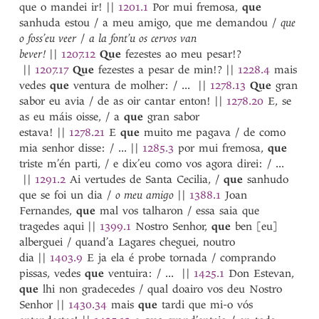
que o mandei ir!
||
1201.1
Por mui fremosa,
que
sanhuda estou / a meu amigo, que me demandou /
que
o foss’eu veer
/
a la font’u os cervos van
bever!
||
1207.12
Que
fezestes ao meu pesar!?
||
1207.17
Que
fezestes a pesar de min!?
||
1228.4
mais
vedes
que
ventura de molher: / ...
||
1278.13
Que
gran
sabor eu avia / de as oir cantar enton!
||
1278.20
E, se
as eu máis oisse, / a
que
gran sabor
estava!
||
1278.21
E
que
muito me pagava / de como
mia senhor disse: / ...
||
1285.3
por mui fremosa,
que
triste m’én parti, / e dix’eu como vos agora direi: / ...
||
1291.2
Ai vertudes de Santa Cecilia, /
que
sanhudo
que se foi un dia /
o meu amigo
||
1388.1
Joan
Fernandes,
que
mal vos talharon / essa saia que
tragedes aqui
||
1399.1
Nostro Senhor,
que
ben [eu]
alberguei / quand’a Lagares cheguei, noutro
dia
||
1403.9
E ja ela é probe tornada / comprando
pissas, vedes
que
ventuira: / ...
||
1425.1
Don Estevan,
que
lhi non gradecedes / qual doairo vos deu Nostro
Senhor
||
1430.34
mais
que
tardi que mi-o vós