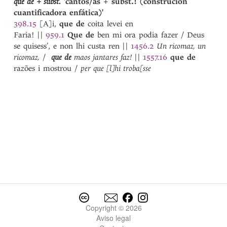
que de +
subst.
'cantos/as + subst.! (construción
cuantificadora enfática)'
398.15
[A]i,
que
de
coita levei en
Faria!
||
959.1
Que
de
ben mi ora podia fazer / Deus
se quisess’, e non lhi custa ren
||
1456.2
Un ricomaz, un
ricomaz,
/
que
de
maos jantares faz!
||
1557.16
que
de
razões i mostrou /
per que [l]hi troba[sse
Copyright © 2026
Aviso legal