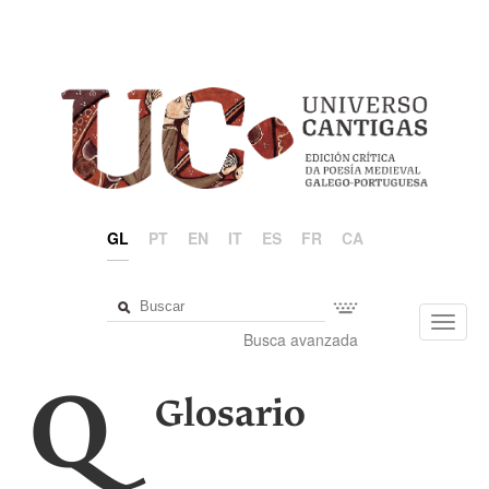
GL
PT
EN
IT
ES
FR
CA
Toggl
Busca avanzada
navig
Q
Glosario