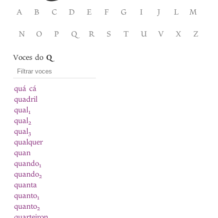
A
B
C
D
E
F
G
I
J
L
M
N
O
P
Q
R
S
T
U
V
X
Z
Voces do
Q
quá cá
quadril
qual
1
qual
2
qual
3
qualquer
quan
quando
1
quando
2
quanta
quanto
1
quanto
2
quarteiron