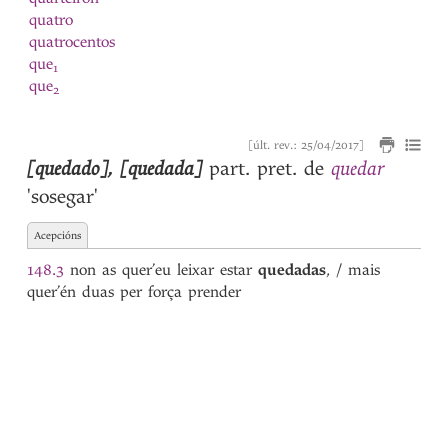
quatro
quatrocentos
que
1
que
2
que
3
que
4
[últ. rev.: 25/04/2017]
quebrantada
[quedado]
,
[quedada]
quedar
part. pret. de
quebrantado
'sosegar'
quebrantar
quebranto
Acepcións
quebrar
queda
148.3
non as quer’eu leixar estar
quedadas
, / mais
quedada
quer’én duas per força prender
quedado
quedar
quedo
queijada
Queimado
queimar
queixada