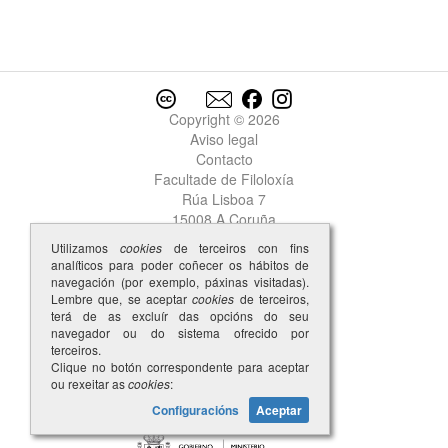
queixadura
queixar
queixo
queixosa
1
queixosa
2
Copyright © 2026
queixoso
Aviso legal
queixume
Contacto
quejando
Facultade de Filoloxía
quejendo
Rúa Lisboa 7
quen
1
15008 A Coruña
quen
2
Utilizamos
cookies
de terceiros con fins
quen
3
analíticos para poder coñecer os hábitos de
quen-quer
navegación (por exemplo, páxinas visitadas).
que-quer
Lembre que, se aceptar
cookies
de terceiros,
terá de as excluír das opcións do seu
quer
navegador ou do sistema ofrecido por
querela
terceiros.
querelar-se
Clique no botón correspondente para aceptar
ou rexeitar as
cookies
:
querer
quiça
Configuracións
Aceptar
quiçai