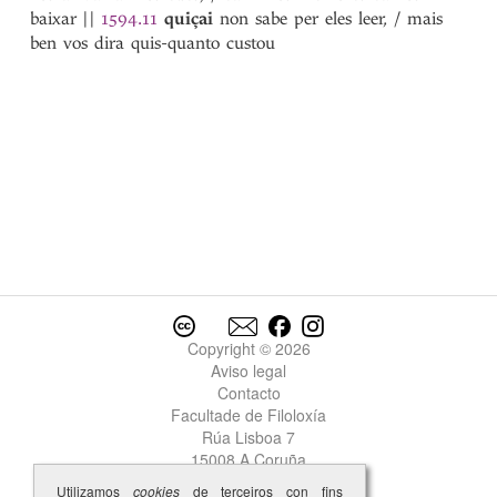
queixadura
baixar
||
1594.11
quiçai
non sabe per eles leer, / mais
queixar
ben vos dira quis-quanto custou
queixo
queixosa
1
queixosa
2
queixoso
queixume
quejando
quejendo
quen
1
quen
2
quen
3
quen-quer
que-quer
Copyright © 2026
quer
Aviso legal
querela
Contacto
querelar-se
Facultade de Filoloxía
querer
Rúa Lisboa 7
quiça
15008 A Coruña
quiçai
Utilizamos
cookies
de terceiros con fins