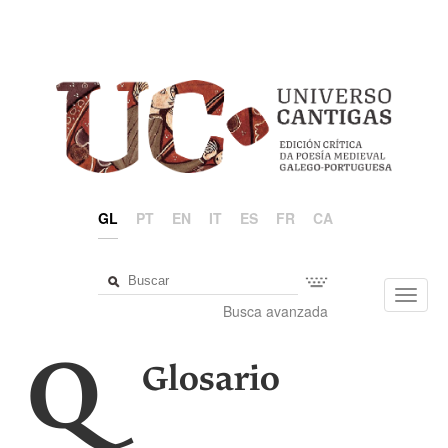
GL
PT
EN
IT
ES
FR
CA
Toggl
Busca avanzada
navig
Q
Glosario