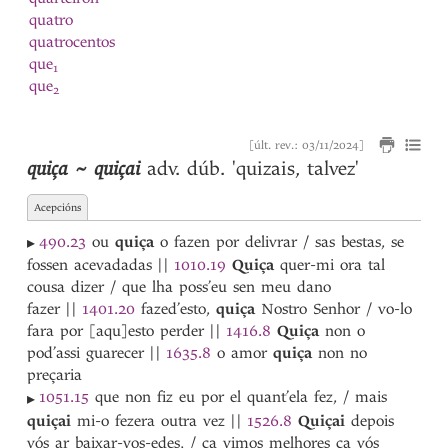
quatro
quatrocentos
que
1
que
2
que
3
que
4
[últ. rev.: 03/11/2024]
quebrantada
quiça ~ quiçai
adv. dúb.
'quizais, talvez'
quebrantado
quebrantar
Acepcións
quebranto
quebrar
490.23
ou
quiça
o fazen por delivrar / sas bestas, se
▸
queda
fossen acevadadas
||
1010.19
Quiça
quer-mi ora tal
quedada
cousa dizer / que lha poss’eu sen meu dano
quedado
fazer
||
1401.20
fazed’esto,
quiça
Nostro Senhor / vo-lo
quedar
fara por [aqu]esto perder
||
1416.8
Quiça
non o
quedo
pod’assi guarecer
||
1635.8
o amor
quiça
non no
queijada
preçaria
Queimado
1051.15
que non fiz eu por el quant’ela fez, / mais
▸
queimar
quiçai
mi-o fezera outra vez
||
1526.8
Quiçai
depois
queixada
vós ar baixar-vos-edes, / ca vimos melhores ca vós