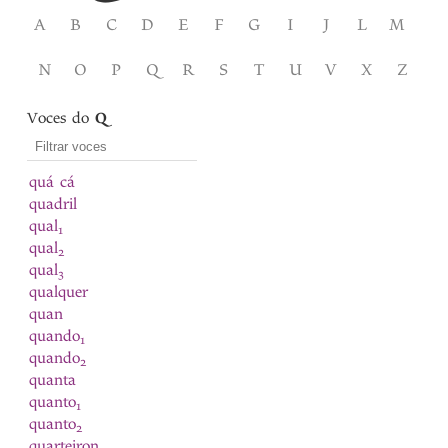
A
B
C
D
E
F
G
I
J
L
M
N
O
P
Q
R
S
T
U
V
X
Z
Voces do
Q
quá cá
quadril
qual
1
qual
2
qual
3
qualquer
quan
quando
1
quando
2
quanta
quanto
1
quanto
2
quarteiron