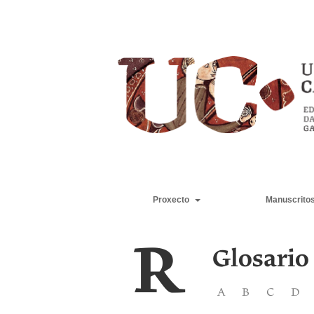
Proxecto
Manuscrito
R
Glosario
A
B
C
D