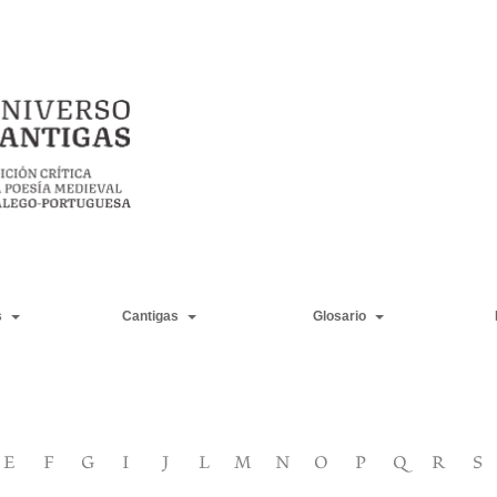
s
Cantigas
Glosario
E
F
G
I
J
L
M
N
O
P
Q
R
S