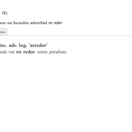
. m.
ece na locución adverbial
en redor
iais
oc. adv. lug. 'arredor'
ais vai
en
redor
come perafuso