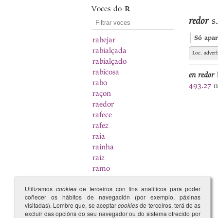
Voces do
R
redor
s
Só apar
rabejar
rabialçada
Loc. adverb
rabialçado
rabicosa
en redor
l
rabo
493.27
m
raçon
raedor
rafece
rafez
raia
rainha
raiz
ramo
rancura
Utilizamos
cookies
de terceiros con fins analíticos para poder
rancurada
coñecer os hábitos de navegación (por exemplo, páxinas
rancurado
visitadas). Lembre que, se aceptar
cookies
de terceiros, terá de as
rancurar
excluír das opcións do seu navegador ou do sistema ofrecido por