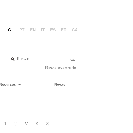
GL
PT
EN
IT
ES
FR
CA
Busca avanzada
Recursos
Novas
T
U
V
X
Z