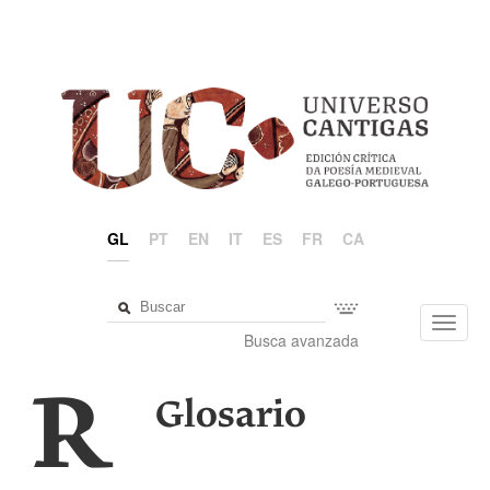
GL
PT
EN
IT
ES
FR
CA
Toggl
Busca avanzada
navig
R
Glosario