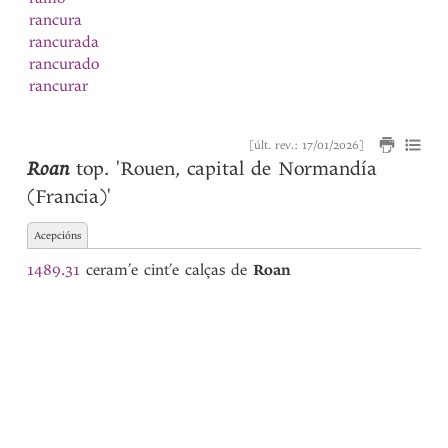
rancura
rancurada
rancurado
rancurar
rapar
rapaz
[últ. rev.: 17/01/2026]
rascar
1
Roan
top.
'Rouen, capital de Normandía
rascar
2
(Francia)'
raviosa
ravioso
Acepcións
razoada
razõada
1489.31
ceram’e cint’e calças de
Roan
razoado
razõado
razoar
razõar
razon
Real
rebentar
Reça