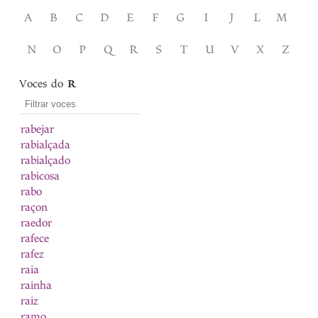
A
B
C
D
E
F
G
I
J
L
M
N
O
P
Q
R
S
T
U
V
X
Z
Voces do
R
rabejar
rabialçada
rabialçado
rabicosa
rabo
raçon
raedor
rafece
rafez
raia
rainha
raiz
ramo