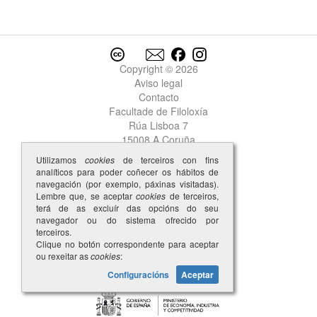
recadar
recado
recear
receber
Copyright © 2026
rechantada
Aviso legal
rechantado
Contacto
recrecer
Facultade de Filoloxía
Redondela
Rúa Lisboa 7
redor
15008 A Coruña
reedor
Utilizamos
cookies
de terceiros con fins
reer
analíticos para poder coñecer os hábitos de
rẽes
navegación (por exemplo, páxinas visitadas).
refeçar
Lembre que, se aceptar
cookies
de terceiros,
terá de as excluír das opcións do seu
refece
navegador ou do sistema ofrecido por
referir
terceiros.
referta
Clique no botón correspondente para aceptar
ou rexeitar as
cookies
:
reger
reguardo
Configuracións
Aceptar
rei
reinado