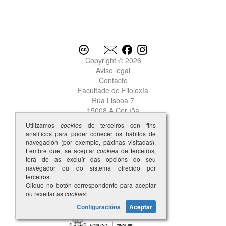
recadar
recado
recear
receber
rechantada
Copyright © 2026
rechantado
Aviso legal
recrecer
Contacto
Redondela
Facultade de Filoloxía
redor
Rúa Lisboa 7
reedor
15008 A Coruña
reer
Utilizamos
cookies
de terceiros con fins
rẽes
analíticos para poder coñecer os hábitos de
refeçar
navegación (por exemplo, páxinas visitadas).
refece
Lembre que, se aceptar
cookies
de terceiros,
terá de as excluír das opcións do seu
referir
navegador ou do sistema ofrecido por
referta
terceiros.
reger
Clique no botón correspondente para aceptar
ou rexeitar as
cookies
:
reguardo
rei
Configuracións
Aceptar
reinado