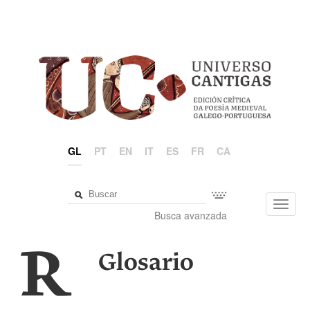
GL
PT
EN
IT
ES
FR
CA
Toggl
Busca avanzada
navig
R
Glosario