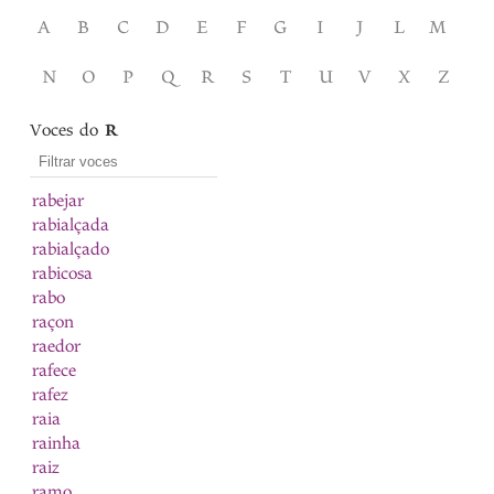
A
B
C
D
E
F
G
I
J
L
M
N
O
P
Q
R
S
T
U
V
X
Z
Voces do
R
rabejar
rabialçada
rabialçado
rabicosa
rabo
raçon
raedor
rafece
rafez
raia
rainha
raiz
ramo