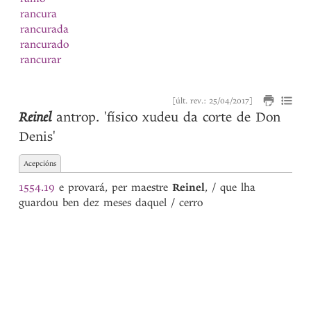
rancura
rancurada
rancurado
rancurar
rapar
rapaz
[últ. rev.: 25/04/2017]
rascar
1
Reinel
antrop.
'físico xudeu da corte de Don
rascar
2
Denis'
raviosa
ravioso
Acepcións
razoada
razõada
1554.19
e provará, per maestre
Reinel
, / que lha
razoado
guardou ben dez meses daquel / cerro
razõado
razoar
razõar
razon
Real
rebentar
Reça