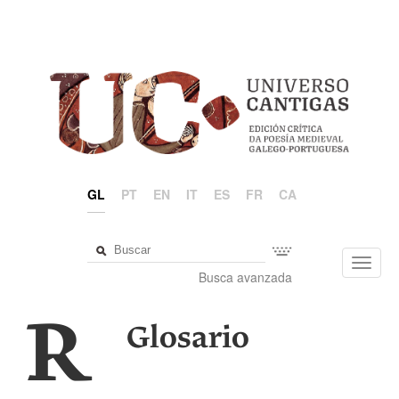
GL
PT
EN
IT
ES
FR
CA
Toggl
Busca avanzada
navig
R
Glosario