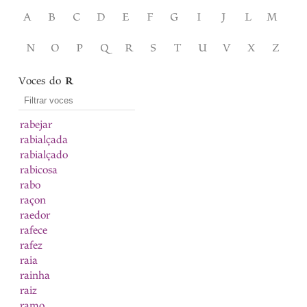
A
B
C
D
E
F
G
I
J
L
M
N
O
P
Q
R
S
T
U
V
X
Z
Voces do
R
rabejar
rabialçada
rabialçado
rabicosa
rabo
raçon
raedor
rafece
rafez
raia
rainha
raiz
ramo