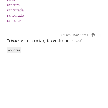
rancura
rancurada
rancurado
rancurar
rapar
rapaz
[últ. rev.: 12/05/2020]
rascar
1
*riscar
v. tr.
'cortar, facendo un risco'
rascar
2
raviosa
Acepcións
ravioso
razoada
razõada
razoado
razõado
razoar
razõar
razon
Real
rebentar
Reça