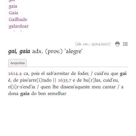
gaia
Gaia
Gailhade
galardoar
galardon
Galego
[últ. rev.: 25/04/2017]
galeon
gai
,
gaia
adx. (prov.)
'alegre'
galguilinho
galhardia
Acepcións
galinha
Galinha
1614.4
ca, pois el sab’arreitar de foder, / cuid’eu que
gai
galion
é, de piss’arre[i]tado
||
1635.7
e de bu[r]las, cuid’eu,
Galisteu
ri[i]r-s’end’ia / quen lhe dissess’aqueste meu cantar / a
Galiza
dona
gaia
do bon semelhar
galo
Galo
ganir
garça
garceta
Garcia
1