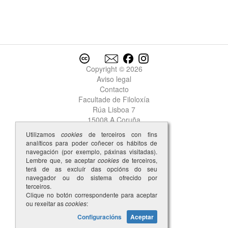
Garcia
2
Garcia
3
Garcia
4
Garcia
5
Garcia
6
Garcia
7
Copyright © 2026
Garcia
8
Aviso legal
Garcia
9
Contacto
Garcia
Facultade de Filoloxía
10
Garcia Lopez del Faro
Rúa Lisboa 7
Garcia Martiiz
15008 A Coruña
Garcia Perez
Utilizamos
cookies
de terceiros con fins
garda
analíticos para poder coñecer os hábitos de
garda-cos
navegación (por exemplo, páxinas visitadas).
Lembre que, se aceptar
cookies
de terceiros,
gardar
terá de as excluír das opcións do seu
garganta
navegador ou do sistema ofrecido por
garganton
terceiros.
Clique no botón correspondente para aceptar
garnacha
ou rexeitar as
cookies
:
garrida
Configuracións
Aceptar
garrido