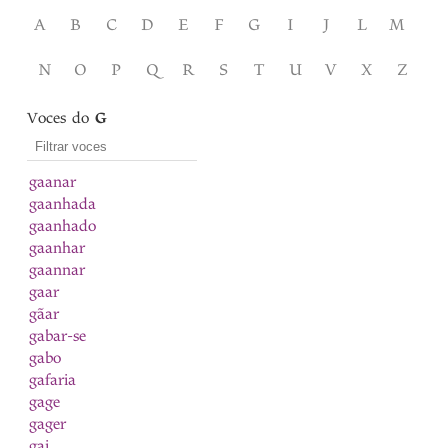
A
B
C
D
E
F
G
I
J
L
M
N
O
P
Q
R
S
T
U
V
X
Z
Voces do
G
gaanar
gaanhada
gaanhado
gaanhar
gaannar
gaar
gãar
gabar-se
gabo
gafaria
gage
gager
gai