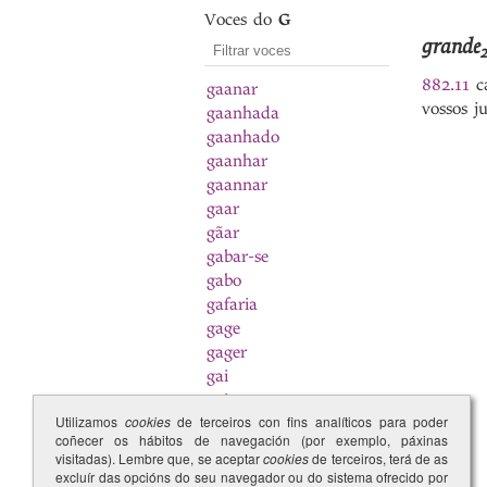
Voces do
G
grande
882.11
ca
gaanar
vossos j
gaanhada
gaanhado
gaanhar
gaannar
gaar
gãar
gabar-se
gabo
gafaria
gage
gager
gai
gaia
Utilizamos
cookies
de terceiros con fins analíticos para poder
Gaia
coñecer os hábitos de navegación (por exemplo, páxinas
Gailhade
visitadas). Lembre que, se aceptar
cookies
de terceiros, terá de as
galardoar
excluír das opcións do seu navegador ou do sistema ofrecido por