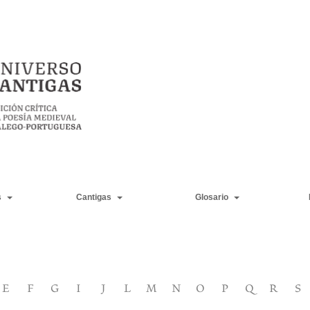
s
Cantigas
Glosario
E
F
G
I
J
L
M
N
O
P
Q
R
S