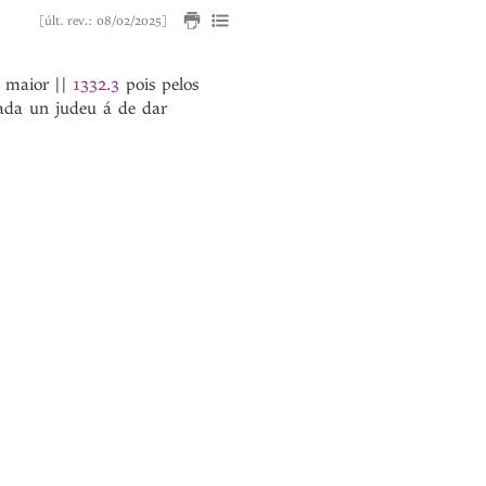
[últ. rev.: 08/02/2025]
 maior
||
1332.3
pois pelos
ada un judeu á de dar