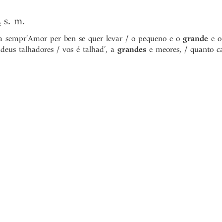
s. m.
2
 sempr’Amor per ben se quer levar / o pequeno e o
grande
e o
udeus talhadores / vos é talhad’, a
grandes
e meores, / quanto c