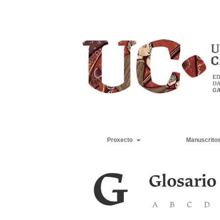
Proxecto
Manuscrito
G
Glosario
A
B
C
D