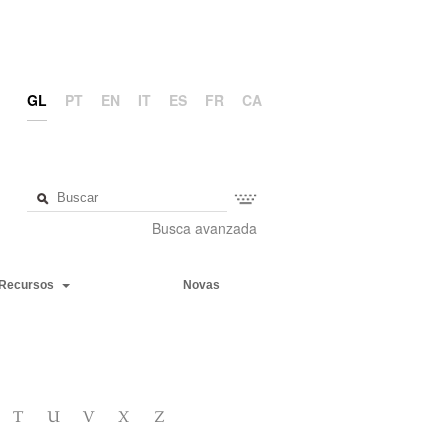
GL
PT
EN
IT
ES
FR
CA
Busca avanzada
Recursos
Novas
T
U
V
X
Z