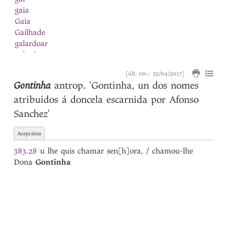
gaia
Gaia
Gailhade
galardoar
galardon
Galego
[últ. rev.: 25/04/2017]
galeon
Gontinha
antrop.
'Gontinha, un dos nomes
galguilinho
atribuídos á doncela escarnida por Afonso
galhardia
galinha
Sanchez'
Galinha
galion
Acepcións
Galisteu
383.28
u lhe quis chamar sen[h]ora, / chamou-lhe
Galiza
Dona
Gontinha
galo
Galo
ganir
garça
garceta
Garcia
1