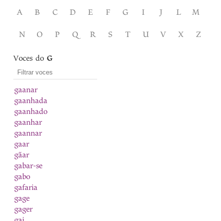
A
B
C
D
E
F
G
I
J
L
M
N
O
P
Q
R
S
T
U
V
X
Z
Voces do
G
gaanar
gaanhada
gaanhado
gaanhar
gaannar
gaar
gãar
gabar-se
gabo
gafaria
gage
gager
gai