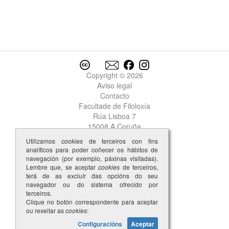
Garcia
2
Garcia
3
Garcia
4
Garcia
5
Garcia
6
Garcia
7
Garcia
Copyright © 2026
8
Garcia
Aviso legal
9
Contacto
Garcia
10
Facultade de Filoloxía
Garcia Lopez del Faro
Rúa Lisboa 7
Garcia Martiiz
15008 A Coruña
Garcia Perez
garda
Utilizamos
cookies
de terceiros con fins
analíticos para poder coñecer os hábitos de
garda-cos
navegación (por exemplo, páxinas visitadas).
gardar
Lembre que, se aceptar
cookies
de terceiros,
garganta
terá de as excluír das opcións do seu
navegador ou do sistema ofrecido por
garganton
terceiros.
garnacha
Clique no botón correspondente para aceptar
garrida
ou rexeitar as
cookies
:
garrido
Configuracións
Aceptar