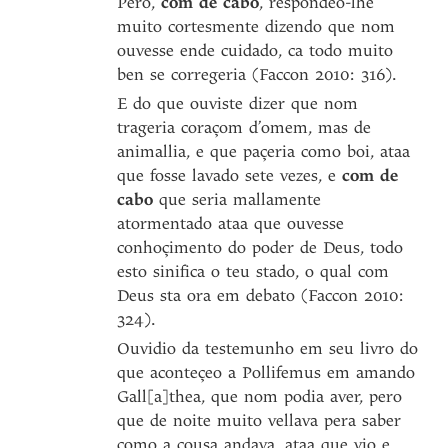
Pero,
com de cabo
, respondeo-lhe
muito cortesmente dizendo que nom
ouvesse ende cuidado, ca todo muito
ben se corregeria (Faccon 2010: 316).
E do que ouviste dizer que nom
trageria coraçom d’omem, mas de
animallia, e que paçeria como boi, ataa
que fosse lavado sete vezes, e
com de
cabo
que seria mallamente
atormentado ataa que ouvesse
conhoçimento do poder de Deus, todo
esto sinifica o teu stado, o qual com
Deus sta ora em debato (Faccon 2010:
324).
Ouvidio da testemunho em seu livro do
que aconteçeo a Pollifemus em amando
Gall[a]thea, que nom podia aver, pero
que de noite muito vellava pera saber
como a cousa andava, ataa que vio e