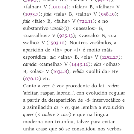
<falhar> V (
1010.13
); <falar> B, <falhar> V
(
1033.7
);
fala
<fala> B, <falha> V (
958.19
);
fale
<fale> B, <falhe> V (
722.11
); e no
substantivo
vassalo(s)
: <uassalos> B,
<uassalhos> V (
925.13
); <vassalo> B, <ua
ssalho> V (
1503.10
). Noutros vocábulos, a
aparición de <lh> por <l> é moito máis
esporádica:
ala
<alha> B, <ela> V (
1252.27
);
camela
<camelha> V (
1449.16
);
olas
<olhas>
B, <olas> V (
1634.8
);
velida
<uolhi da> BV
(
676.12
) etc.
Canto a
reer
, é voz procedente do lat.
radere
‘afeitar, raspar, labrar...’, con evolución regular
a partir da desaparición de
-d-
intervocálico e
a asimilación
ae
>
ee
, que lembra a evolución
queer
(<
cadĕre
>
caer
) e que na lingua
moderna non triunfou, talvez para evitar
unha crase que só se consolidou nos verbos