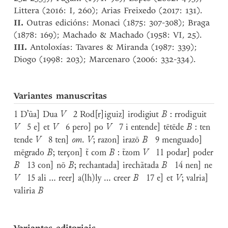
Littera (2016: I, 260); Arias Freixedo (2017: 131).
II.
Outras edicións: Monaci (1875: 307-308); Braga
(1878: 169); Machado & Machado (1958: VI, 25).
III.
Antoloxías: Tavares & Miranda (1987: 339);
Diogo (1998: 203); Marcenaro (2006: 332-334).
Variantes manuscritas
1 D’ũa] Dua
V
2 Rod[r]iguiz] irodigiut
B
: rrodiguit
V
5 e] et
V
6 pero] po
V
7 i entende] tētēde
B
: ten
tende
V
8 ten]
om
.
V
; razon] irazō
B
9 menguado]
mēgrado
B
; terçon] t̃ com
B
: t̃zom
V
11 podar] poder
B
13 con] nō
B
; rechantada] irechãtada
B
14 nen] ne
V
15 ali ... reer] a(lh)ly ... creer
B
17 e] et
V
; valria]
valiria
B