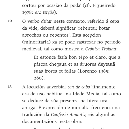
cortou por ocasião da poda’ (cfr. Figueiredo
1978: s.v.
terção
).
10
O verbo
deitar
neste contexto, referido á cepa
da vide, deberá significar ‘rebentar, botar
abrochos ou rebentos’. Esta acepción
(minoritaria) xa se pode rastrexar no período
medieval, tal como mostra a
Crónica Troiana
:
Et estonçe fazía bon tẽpo et claro, que a
páscoa chegaua et as áruores
deytauã
suas frores et follas (Lorenzo 1985:
260).
13
A locución adverbial
con de cabo
‘finalmente’
era de uso habitual na Idade Media, tal como
se deduce da súa presenza na literatura
antiga. É expresión de moi alta frecuencia na
tradución da
Confessio Amantis
; eis algunhas
documentacións nesta obra: