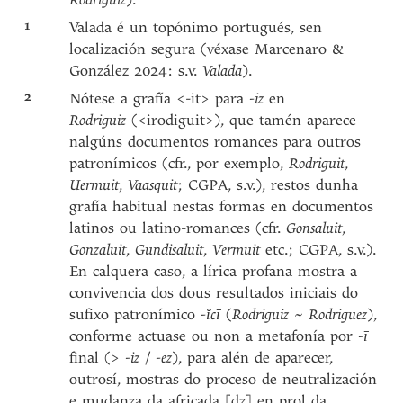
1
Valada é un topónimo portugués, sen
localización segura (véxase Marcenaro &
González 2024: s.v.
Valada
).
2
Nótese a grafía <-it> para
-iz
en
Rodriguiz
(<irodiguit>), que tamén aparece
nalgúns documentos romances para outros
patronímicos (cfr., por exemplo,
Rodriguit
,
Uermuit
,
Vaasquit
; CGPA, s.v.), restos dunha
grafía habitual nestas formas en documentos
latinos ou latino-romances (cfr.
Gonsaluit
,
Gonzaluit
,
Gundisaluit
,
Vermuit
etc.; CGPA, s.v.).
En calquera caso, a lírica profana mostra a
convivencia dos dous resultados iniciais do
sufixo patronímico
-ĭcī
(
Rodriguiz
~
Rodriguez
),
conforme actuase ou non a metafonía por
-ī
final (>
-iz
/
-ez
), para alén de aparecer,
outrosí, mostras do proceso de neutralización
e mudanza da africada [dz] en prol da