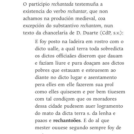
O participio
rechantada
testemuña a
existencia do verbo
rechantar
, que non
achamos na produción medieval, coa
excepción do substantivo
rechantom
, nun
texto da chancelaría de D. Duarte (CdP, s.v.):
E foy posto na ladeira em rostro com o
dicto ualle, a qual terra toda sobredicta
os dictos officiaães diserom que dauam
e faziam liure e pura doaçam aos dictos
pobres que estauam e esteuesem ao
diante no dicto lugar e asentamento
pera elles em elle fazerem sua prol
como elles quisesem e por bem tiuesem
com tal condiçom que os moradores
dessa cidade pudesem auer logramento
do mato da dicta terra s. da lenha e
paaos e
rechantoões
. E do al que
mester ouuese segundo sempre foy de