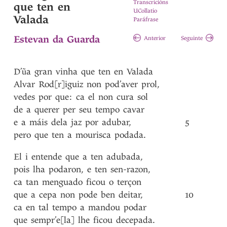
Transcricións
que ten en
UCollatio
Valada
Paráfrase
Estevan da Guarda
Anterior
Seguinte
D’ũa
gran
vinha
que
ten
en
Valada
Alvar
Rod[r]iguiz
non
pod’aver
prol
,
vedes
por
que
:
ca
el
non
cura
sol
de
a
querer
per
seu
tempo
cavar
e
a
máis
dela
jaz
por
adubar
,
5
pero
que
ten
a
mourisca
podada
.
El
i
entende
que
a
ten
adubada
,
pois
lha
podaron
,
e
ten
sen-razon
,
ca
tan
menguado
ficou
o
terçon
que
a
cepa
non
pode
ben
deitar
,
10
ca
en
tal
tempo
a
mandou
podar
que
sempr’e[la]
lhe
ficou
decepada
.