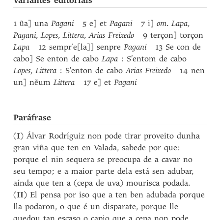
Variantes editoriais
1 ũa] una
Pagani
5 e] et
Pagani
7 i]
om
.
Lapa
,
Pagani
,
Lopes
,
Littera
,
Arias Freixedo
9 terçon] torçon
Lapa
12 sempr’e[la]] senpre
Pagani
13 Se con de
cabo] Se enton de cabo
Lapa
: S’entom de cabo
Lopes
,
Littera
: S’enton de cabo
Arias Freixedo
14 nen
un] nẽum
Littera
17 e] et
Pagani
Paráfrase
(
I
) Álvar Rodríguiz non pode tirar proveito dunha
gran viña que ten en Valada, sabede por que:
porque el nin sequera se preocupa de a cavar no
seu tempo; e a maior parte dela está sen adubar,
aínda que ten a (cepa de uva) mourisca podada.
(
II
) El pensa por iso que a ten ben adubada porque
lla podaron, o que é un disparate, porque lle
quedou tan escaso o capio que a cepa non pode