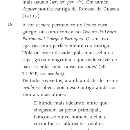
máis usuais (
ser
,
ter
,
pór
,
vir
). Cfr. tamén
dequeer
noutra cantiga de Estevan da Guarda
(
1320.7
).
16
A voz
nembro
permanece no léxico rural
galego, tal como consta no
Tesouro do Léxico
Patrimonial Galego e Portugués
. O seu uso
agrario condí perfectamente coa cantiga:
‘Póla ou brazo da vide; póla máis vella da
cepa, grosa e engruñada que pode servir de
base ás pólas máis novas ou vides’ (cfr.
TLPGP, s.v.
nembro
).
De todos os xeitos, a ambigüidade do termo
nembro
é obvia, pois desde antigo alude aos
xenitais masculinos:
E himdo mais adeamte, amte que
chegassem aa porta primçipall,
lamçousse outro homem a ella, e
cortoulhe as falldras de todollos