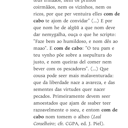
teus irmããos, nem os primos
coirmããos, nem os vizinhos, nem os
ricos, por que per ventuira elles
com de
cabo
te ajom de convidar” (...) E por
que nom he de algũũ a que nom deve
dar nemygalha, ouça o que he scripto:
"Faze bem ao humildoso, e nom dês ao
maao". E
com de cabo
: "O teu pam e
teu vynho põe sobre a ssepultura do
justo, e nom queiras del comer nem
bever com os pescadores". (...) Que
cousa pode seer mais malaventurada:
que da liberdade nace a avareza, e das
sementes das virtudes quer nacer
pecados. Primeiramente devem seer
amoestados que ajam de ssaber teer
razoavelmente o sseu, e entom
com de
cabo
nom tomem o alheo (
Leal
Conselheiro
; cfr. CGPA, ed. J. Piel).