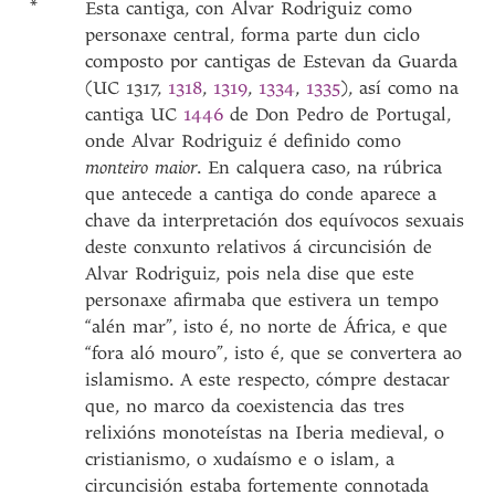
*
Esta cantiga, con Alvar Rodriguiz como
personaxe central, forma parte dun ciclo
composto por cantigas de Estevan da Guarda
(UC 1317,
1318
,
1319
,
1334
,
1335
), así como na
cantiga UC
1446
de Don Pedro de Portugal,
onde Alvar Rodriguiz é definido como
monteiro maior
. En calquera caso, na rúbrica
que antecede a cantiga do conde aparece a
chave da interpretación dos equívocos sexuais
deste conxunto relativos á circuncisión de
Alvar Rodriguiz, pois nela dise que este
personaxe afirmaba que estivera un tempo
“alén mar”, isto é, no norte de África, e que
“fora aló mouro”, isto é, que se convertera ao
islamismo. A este respecto, cómpre destacar
que, no marco da coexistencia das tres
relixións monoteístas na Iberia medieval, o
cristianismo, o xudaísmo e o islam, a
circuncisión estaba fortemente connotada