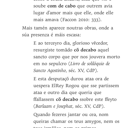
soube
com de cabo
que outrem avia
lugar d’amor mais que elle, onde elle
mais amava (Faccon 2010: 333).
Mais tamén aparece noutras obras, onde a
súa presenza é máis escasa:
E ao terceyro dia, glorioso vẽcedor,
resurgiste tomãdo
cõ decabo
aquel
sancto corpo que por nos jouvera morto
em no sepulcro (
Livro de solilóquio de
Sancto Agostinho
, séc. XV, CdP).
E esta desputaçõ durou ataa ora de
uespera ElRey Rogou que sse partissem
ataa e outro dia que queria que
ffallassem
cõ decabo
ssobre este ffeyto
(
Barlaam e Josephat
, séc. XV, CdP).
Quando fezeres jantar ou cea, nom
queiras chamar os teus amygos, nem os