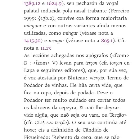
1389.12
e
1624.9
), sen pechazón da vogal
palatal inducida pola nasal trabante (Ferreiro
1999: §13b.2), convive coa forma maioritaria
minguar
e con outras variantes aínda menos
utilizadas, como
mingar
(véxase nota a
1415.30
) e
mengar
(véxase nota a
865.1
). Cfr.
nota a
11.17
.
As leccións achegadas nos apógrafos (<t̃com>
B : <t̃zom> V) levan para
terçon
(cfr.
torçon
en
Lapa e seguintes editores), que, por súa vez,
é voz atestada por Bluteau: «
terção
. Termo de
Podador de vinhas. He hũa certa vide, que
fica na cepa, depois de podada. Deve o
Podador ter muito cuidado em cortar todos
os ladroens da cepeyra, & naõ lhe deyxar
vide algũa, que naõ seja ou vara, ou Terção»
(cfr. CLP, s.v.
terção
). O seu uso continúa até
hoxe; eis a definición de Cândido de
Figueiredo: ‘Rebento da cepa, que se não