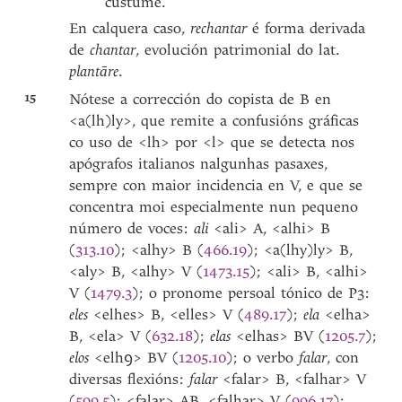
custume.
En calquera caso,
rechantar
é forma derivada
de
chantar
, evolución patrimonial do lat.
plantāre
.
15
Nótese a corrección do copista de B en
<a(lh)ly>, que remite a confusións gráficas
co uso de <lh> por <l> que se detecta nos
apógrafos italianos nalgunhas pasaxes,
sempre con maior incidencia en V, e que se
concentra moi especialmente nun pequeno
número de voces:
ali
<ali> A, <alhi> B
(
313.10
); <alhy> B (
466.19
); <a(lhy)ly> B,
<aly> B, <alhy> V (
1473.15
); <ali> B, <alhi>
V (
1479.3
); o pronome persoal tónico de P3:
eles
<elhes> B, <elles> V (
489.17
);
ela
<elha>
B, <ela> V (
632.18
);
elas
<elhas> BV (
1205.7
);
elos
<elhꝯ> BV (
1205.10
); o verbo
falar
, con
diversas flexións:
falar
<falar> B, <falhar> V
(
599.5
); <falar> AB, <falhar> V (
996.17
);