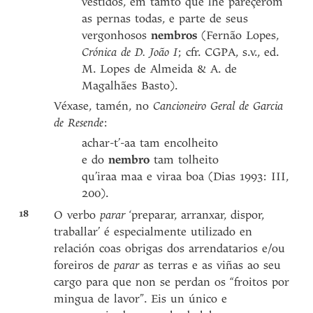
vestidos, em tamto que lhe pareçerom
as pernas todas, e parte de seus
vergonhosos
nembros
(Fernão Lopes,
Crónica de D. João I
; cfr. CGPA, s.v., ed.
M. Lopes de Almeida & A. de
Magalhães Basto).
Véxase, tamén, no
Cancioneiro Geral de Garcia
de Resende
:
achar-t’-aa tam encolheito
e do
nembro
tam tolheito
qu’iraa maa e viraa boa (Dias 1993: III,
200).
18
O verbo
parar
‘preparar, arranxar, dispor,
traballar’ é especialmente utilizado en
relación coas obrigas dos arrendatarios e/ou
foreiros de
parar
as terras e as viñas ao seu
cargo para que non se perdan os “froitos por
mingua de lavor”. Eis un único e