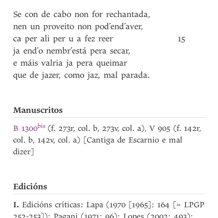
Se
con
de
cabo
non
for
rechantada
,
nen
un
proveito
non
pod’end’aver
,
ca
per
ali
per
u
a
fez
reer
15
ja
end’o
nembr’está
pera
secar
,
e
máis
valria
ja
pera
queimar
que
de
jazer
,
como
jaz
,
mal
parada
.
Manuscritos
bis
B 1300
(f. 273r, col. b, 273v, col. a), V 905 (f. 142r,
col. b, 142v, col. a) [Cantiga de Escarnio e mal
dizer]
Edicións
I.
Edicións críticas: Lapa (1970 [1965]: 164 [= LPGP
252-253]); Pagani (1971: 96); Lopes (2002: 493);