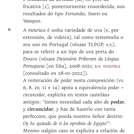
fricativa [z], posteriormente enxordecida, nos
resultados do tipo
Fernandes
,
Soares
ou
Vaasques
.
6
A
mourisca
é unha variedade de uva (e, por
extensión, de videira), tal como testemuña o
seu uso en Portugal (véxase TLPGP, s.v.),
para se referir a un tipo de uva preta do
Douro (véxase
Dicionário Priberam da Língua
Portuguesa
[en liña], 2008-2021, s.v.
mourisca
[consultado en 28-01-2022]).
A reiteración de
podar
nesta composición (vv.
6, 8, 10, 11 e 14) apoia a equivalencia
podar
=
circuncidar
, explícita en textos casteláns
antigos: “tienes necesidad cada año de
podar
,
y
circuncidar
, y has de hazerlo con tanta
perfeccion, que pueda nuestro Señor dezirte:
1
Oy he quitado de ti los oprobios de Egypto
”
.
Mesmo nalgún caso se explicita a relación de