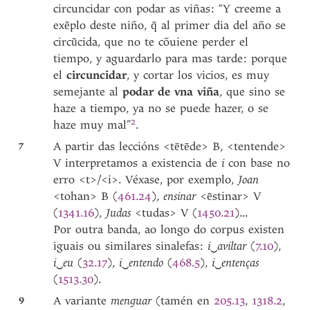
circuncidar con podar as viñas: “Y creeme a
exẽplo deste niño, q̃ al primer dia del año se
circũcida, que no te cõuiene perder el
tiempo, y aguardarlo para mas tarde: porque
el
circuncidar
, y cortar los vicios, es muy
semejante al
podar de vna viña
, que sino se
haze a tiempo, ya no se puede hazer, o se
2
haze muy mal
”
.
7
A partir das leccións <tētēde> B, <tentende>
V interpretamos a existencia de
i
con base no
erro <t>/<i>. Véxase, por exemplo,
Joan
<tohan> B (
461.24
),
ensinar
<ēstinar> V
(
1341.16
),
Judas
<tudas> V (
1450.21
)...
Por outra banda, ao longo do corpus existen
iguais ou similares sinalefas:
i
‿
aviltar
(
7.10
),
i
‿
eu
(
32.17
),
i
‿
entendo
(
468.5
),
i
‿
entenças
(
1513.30
).
9
A variante
menguar
(tamén en
205.13
,
1318.2
,