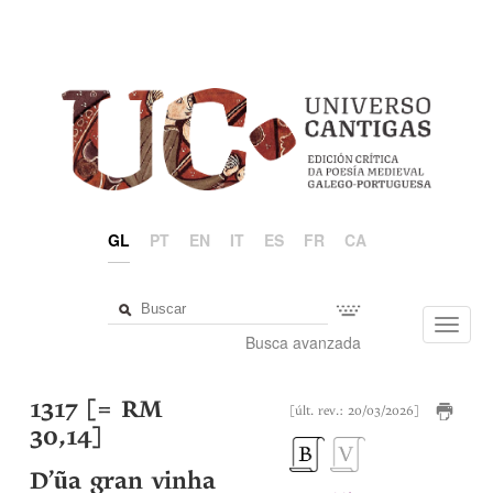
GL
PT
EN
IT
ES
FR
CA
Toggl
Busca avanzada
navig
1317 [= RM
[últ. rev.: 20/03/2026]
30,14]
D’ũa gran vinha