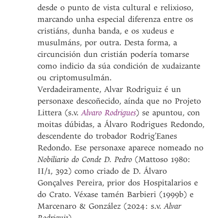
desde o punto de vista cultural e relixioso,
marcando unha especial diferenza entre os
cristiáns, dunha banda, e os xudeus e
musulmáns, por outra. Desta forma, a
circuncisión dun cristián podería tomarse
como indicio da súa condición de xudaizante
ou criptomusulmán.
Verdadeiramente, Alvar Rodriguiz é un
personaxe descoñecido, aínda que no Projeto
Littera (s.v.
Alvaro Rodrigues
) se apuntou, con
moitas dúbidas, a Álvaro Rodrigues Redondo,
descendente do trobador Rodrig’Eanes
Redondo. Ese personaxe aparece nomeado no
Nobiliario do Conde D. Pedro
(Mattoso 1980:
II/1, 392) como criado de D. Álvaro
Gonçalves Pereira, prior dos Hospitalarios e
do Crato. Véxase tamén Barbieri (1999b) e
Marcenaro & González (2024: s.v.
Alvar
Rodriguiz
).