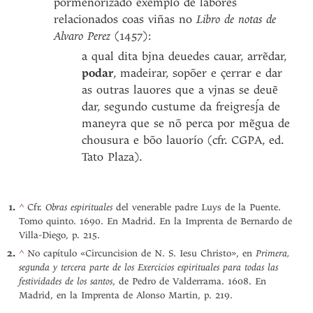
pormenorizado exemplo de labores
relacionados coas viñas no
Libro de notas de
Alvaro Perez
(1457):
a qual dita bjna deuedes cauar, arrẽdar,
podar
, madeirar, sopõer e çerrar e dar
as outras lauores que a vjnas se deuẽ
dar, segundo custume da freigresj́a de
maneyra que se nõ perca por mẽgua de
chousura e bõo lauorío (cfr. CGPA, ed.
Tato Plaza).
Obras espirituales
^
Cfr.
del venerable padre Luys de la Puente.
Tomo quinto. 1690. En Madrid. En la Imprenta de Bernardo de
Villa-Diego, p. 215.
Primera,
^
No capítulo «Circuncision de N. S. Iesu Christo», en
segunda y tercera parte de los Exercicios espirituales para todas las
festividades de los santos
, de Pedro de Valderrama. 1608. En
Madrid, en la Imprenta de Alonso Martin, p. 219.