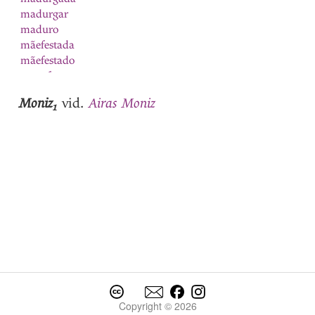
madurgar
maduro
mãefestada
mãefestado
maenfestar
maer
Moniz
Airas Moniz
vid.
Maestra
1
maestre
maestria
maeta
Mafomede
magra
magro
mãi
maia
Maia
maio
maior
1
maior
2
Copyright © 2026
Maior