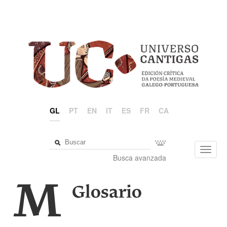
GL
PT
EN
IT
ES
FR
CA
Toggl
Busca avanzada
navig
M
Glosario