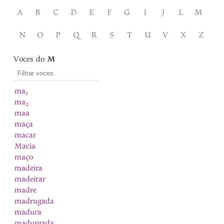
A
B
C
D
E
F
G
I
J
L
M
N
O
P
Q
R
S
T
U
V
X
Z
Voces do
M
ma
1
ma
2
maa
maça
macar
Macia
maço
madeira
madeirar
madre
madrugada
madura
madurgada