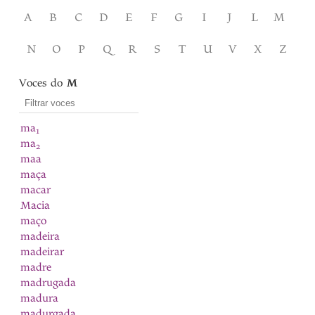
A
B
C
D
E
F
G
I
J
L
M
N
O
P
Q
R
S
T
U
V
X
Z
Voces do
M
ma
1
ma
2
maa
maça
macar
Macia
maço
madeira
madeirar
madre
madrugada
madura
madurgada