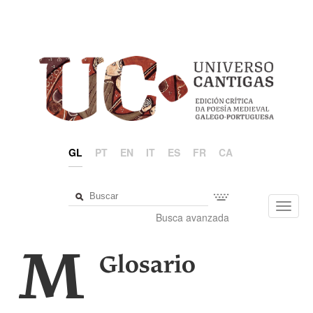
GL
PT
EN
IT
ES
FR
CA
Toggl
Busca avanzada
navig
M
Glosario