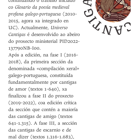
continuando o traballo iniciado
co
Glosario da poesía medieval
profana galego-portuguesa
(2010-
2015, agora xa integrado en
UC). Actualmente,
Universo
Cantigas
é desenvolvido ao abeiro
do proxecto ministerial PID2022-
137790NB-I00.
Após a edición, na fase I (2016-
2018), da primeira sección da
denominada «compilación xeral»
galego-portuguesa, constituída
fundamentalmente por cantigas
de amor (textos 1-640), xa
finalizou a fase II do proxecto
(2019-2022), coa edición crítica
da sección que contén a maioría
das cantigas de amigo (textos
641-1.315). A fase III, a sección
das cantigas de escarnio e de
mal dizer (textos 1.316-1.683),