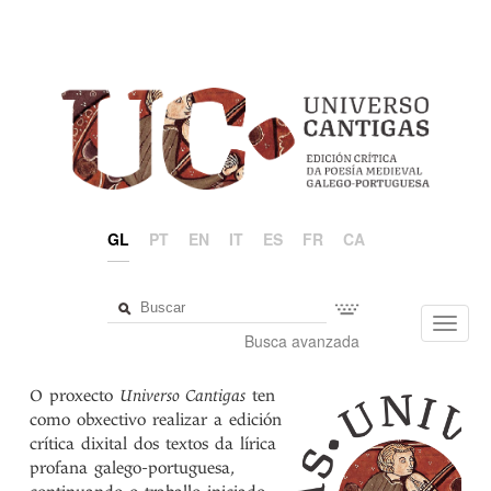
GL
PT
EN
IT
ES
FR
CA
Toggl
Busca avanzada
navig
O proxecto
Universo Cantigas
ten
como obxectivo realizar a edición
crítica dixital dos textos da lírica
profana galego-portuguesa,