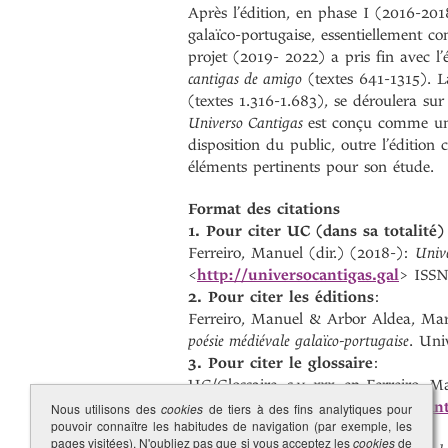
Après l’édition, en phase I (2016-201
galaïco-portugaise, essentiellement 
projet (2019- 2022) a pris fin avec l’
cantigas de amigo
(textes 641-1315). L
(textes 1.316-1.683), se déroulera sur
Universo Cantigas
est conçu comme une
disposition du public, outre l’édition 
éléments pertinents pour son étude.
Format des citations
1. Pour citer UC (dans sa totalité)
Ferreiro, Manuel (dir.) (2018-):
Unive
<
http://universocantigas.gal
> ISSN
2. Pour citer les éditions
:
Ferreiro, Manuel & Arbor Aldea, Mari
poésie médiévale galaïco-portugaise
. Uni
3. Pour citer le glossaire
:
UC/Glossaire, s.v.
xxx
, en Ferreiro, M
de La Corogne <
http://universocant
Nous utilisons des
cookies
de tiers à des fins analytiques pour
pouvoir connaître les habitudes de navigation (par exemple, les
pages visitées). N'oubliez pas que si vous acceptez les
cookies
de