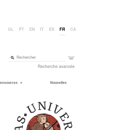
GL
PT
EN
IT
ES
FR
CA
Recherche avancée
essources
Nouvelles