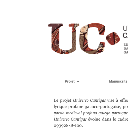
Projet
Manuscrits
Le projet
Universo Cantigas
vise à eff
lyrique profane galaïco-portugaise, p
poesía medieval profana galego-portug
Universo Cantigas
évolue dans le cadr
093928-B-I00.