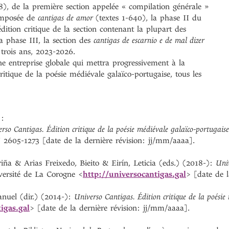
8), de la première section appelée « compilation générale »
composée de
cantigas de amor
(textes 1-640), la phase II du
édition critique de la section contenant la plupart des
a phase III, la section des
cantigas de escarnio e de mal dizer
 trois ans, 2023-2026.
 entreprise globale qui mettra progressivement à la
critique de la poésie médiévale galaïco-portugaise, tous les
:
rso Cantigas. Édition critique de la poésie médiévale galaïco-portugaise
 2605-1273 [date de la dernière révision: jj/mm/aaaa].
ña & Arias Freixedo, Bieito & Eirín, Leticia (eds.) (2018-):
Univ
versité de La Corogne <
http://universocantigas.gal
> [date de l
anuel (dir.) (2014-):
Universo Cantigas. Édition critique de la poésie
igas.gal
> [date de la dernière révision: jj/mm/aaaa].