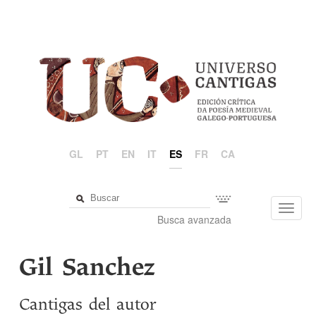
GL
PT
EN
IT
ES
FR
CA
Toggl
Busca avanzada
navig
Gil Sanchez
Cantigas del autor