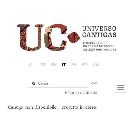
GL
PT
EN
IT
ES
FR
CA
Toggl
Ricerca avanzata
navig
Cantiga non disponibile - progetto in corso