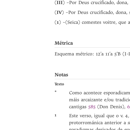
(
III
) –Por Deus crucificado, dona,
(
IV
) –Por Deus crucificado, dona,
(
1
) –(Seica) comestes voitre, que a
Métrica
Esquema métrico: 12’a 11’a 5’B (I-I
Notas
Texto
*
Como acontece esporadicame
máis arcaizante e/ou tradici
cantigas
585
(Don Denis),
6
1
Este verso, igual que o v. 4
protorrománica anterior a
s
paradigmas derivados de
es