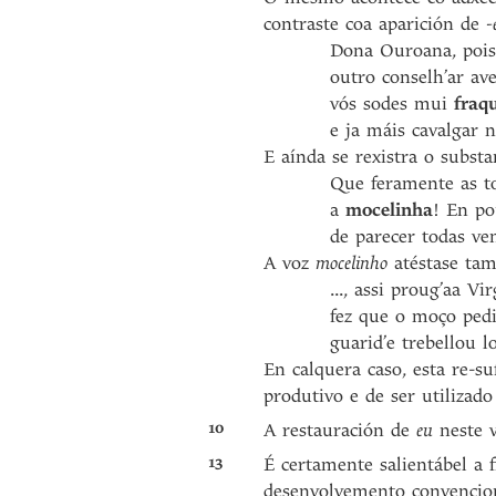
contraste coa aparición de
-
Dona Ouroana, pois ja 
outro conselh’ar aved
vós sodes mui
fraq
e ja máis cavalgar no
E aínda se rexistra o subst
Que feramente as tod
a
mocelinha
! En po
de parecer todas venç
A voz
mocelinho
atéstase ta
..., assi proug’aa Virge
fez que o moço pedisse 
guarid’e trebellou log
En calquera caso, esta re-s
produtivo e de ser utilizad
10
A restauración de
eu
neste v
13
É certamente salientábel a 
desenvolvemento convencion