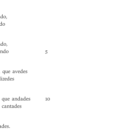
ndo
,
ndo
ndo
,
ando
5
u
que
avedes
dizedes
que
andades
10
cantades
ades
.