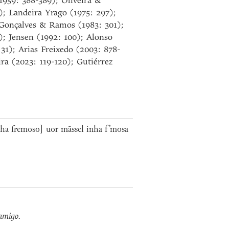
1959: 388-389); Oliveira &
); Landeira Yrago (1975: 297);
; Gonçalves & Ramos (1983: 301);
); Jensen (1992: 100); Alonso
31); Arias Freixedo (2003: 878-
ra (2023: 119-120); Gutiérrez
a fremoso] uor māssel inha f’mosa
.
amigo.