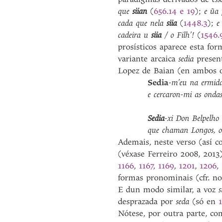
que
siian
(
656.14 e 19
);
e ũa
cada que nela
siia
(
1448.3
);
e
cadeira u
siia
/ o Filh’!
(
1546.
prosísticos aparece esta fo
variante arcaica
sedia
present
Lopez de Baian (en ambos 
Sedia
-m’eu na ermid
e cercaron-mi as onda
Sedia
-xi Don Belpelho
que chaman Longos, on
Ademais, neste verso (así c
(véxase Ferreiro 2008, 2013
1166
,
1167
,
1169
,
1201
,
1206
,
formas pronominais (cfr. n
E dun modo similar, a voz
s
desprazada por
seda
(só en
Nótese, por outra parte, c