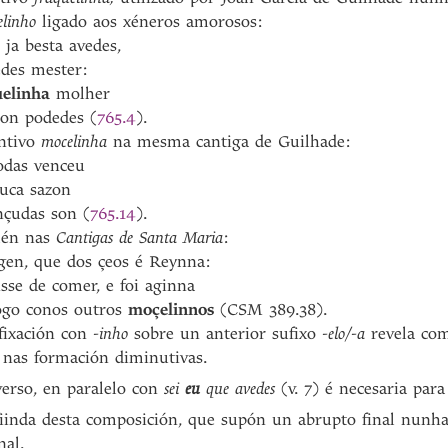
elinho
ligado aos xéneros amorosos:
besta avedes,
es mester:
uelinha
molher
n podedes (
765.4
).
antivo
mocelinha
na mesma cantiga de Guilhade:
as venceu
uca sazon
udas son (
765.14
).
mén nas
Cantigas de Santa Maria
:
n, que dos çeos é Reynna:
de comer, e foi aginna
o conos outros
moçelinnos
(CSM 389.38).
ufixación con
-inho
sobre un anterior sufixo
-elo/-a
revela com
o nas formación diminutivas.
erso, en paralelo con
sei
eu
que avedes
(v. 7) é necesaria para
fiinda desta composición, que supón un abrupto final nunh
al.