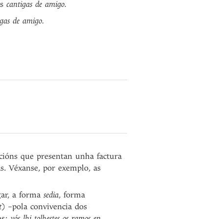
es
cantigas de amigo.
igas de amigo.
cións que presentan unha factura
as. Véxanse, por exemplo, as
gar, a forma
sedia
, forma
t
) –pola convivencia dos
as:
vós lhi tolhestes os ramos en