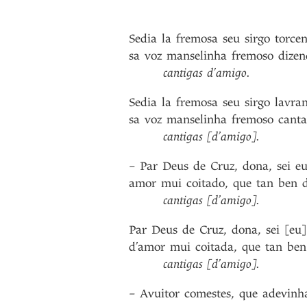
Sedia
la
fremosa
seu
sirgo
torce
sa
voz
manselinha
fremoso
dize
cantigas
d’amigo
.
Sedia
la
fremosa
seu
sirgo
lavra
sa
voz
manselinha
fremoso
cant
cantigas
[d’amigo]
.
–
Par
Deus
de
Cruz
,
dona
,
sei
e
amor
mui
coitado
,
que
tan
ben
cantigas
[d’amigo]
.
Par
Deus
de
Cruz
,
dona
,
sei
[eu]
d’amor
mui
coitada
,
que
tan
ben
cantigas
[d’amigo]
.
–
Avuitor
comestes
,
que
adevinh