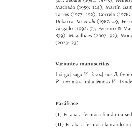
36); Seoane (1941: 74-75); Nemési
Machado (1959: 124); Martín Gaite
Torres (1977: 192); Correia (1978
Dobarro Paz
et alii
(1987: 49; Ferre
Girgado (1992: 7); Ferreiro & Mart
879); Magalhães (2007: 92); Monge
(2023: 23).
Variantes manuscritas
1 sirgo] sugo
V
2 voz] uos
B
; frem
B
: uoz māsselmha fr̄moso
V
13 adev
Paráfrase
(
I
) Estaba a fermosa fiando na se
(
II
) Estaba a fermosa labrando na