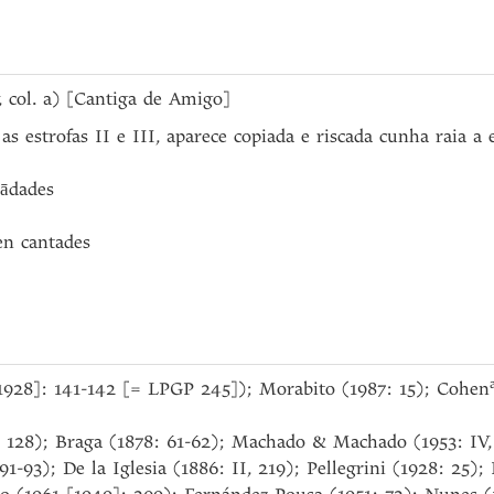
2v, col. a) [Cantiga de Amigo]
s estrofas II e III, aparece copiada e riscada cunha raia a 
ādades
 cantades
[1928]: 141-142 [= LPGP 245]); Morabito (1987: 15); Cohen
: 128); Braga (1878: 61-62); Machado & Machado (1953: IV, 
1-93); De la Iglesia (1886: II, 219); Pellegrini (1928: 25);