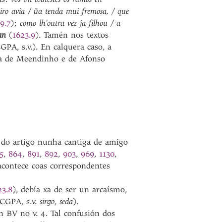
iro avia / ũa tenda mui fremosa, / que
9.7
);
como lh’outra vez ja filhou / a
an
(
1623.9
). Tamén nos textos
GPA, s.v.). En calquera caso, a
ga de Meendinho e de Afonso
a do artigo nunha cantiga de amigo
5
,
864
,
891
,
892
,
903
,
969
,
1130
,
contece coas correspondentes
23.8
), debía xa de ser un arcaísmo,
 CGPA, s.v.
sirgo
,
seda
).
n BV no v. 4. Tal confusión dos