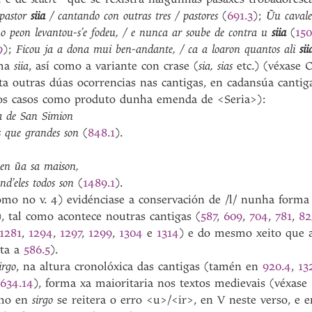
 pastor
siia
/ cantando con outras tres / pastores
(
691.3
);
Ũu cavale
 o peon levantou-s’e fodeu, / e nunca ar soube de contra u
siia
(
150
9
);
Ficou ja a dona mui ben-andante, / ca a loaron quantos ali
sii
rma
siia
, así como a variante con crase (
sia, sias
etc.) (véxase C
a outras dúas ocorrencias nas cantigas, en cadansúa canti
os casos como produto dunha emenda de <Seria>):
a de San Simion
s que grandes son
(
848.1
).
 en ũa sa maison,
d’eles todos son
(
1489.1
).
omo no v. 4) evidénciase a conservación de /l/ nunha form
), tal como acontece noutras cantigas (
587
,
609
,
704
,
781
,
82
1281
,
1294
,
1297
,
1299
,
1304
e
1314
) e do mesmo xeito que a
ota a
586.5
).
irgo
, na altura cronolóxica das cantigas (tamén en
920.4
,
13
1634.14
), forma xa maioritaria nos textos medievais (véxase
omo en
sirgo
se reitera o erro <u>/<ir>, en V neste verso, e e