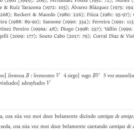
o (1961 [1949]: 209); Fernández Pousa (1951: 72); Nunes (
 & Ruíz Tarazona (1972: 103); Álvarez Blázquez (1975: 194
: 268); Reckert & Macedo (1980: 226); Fiúza (1981: 95-97)
ira (1988: 89-90); Sansone (1990: 334); Ferreira (1991: 113
ínez Pereiro (1996a: 48); Diogo (1998: 257); Vallín (1999: 
lli (2009: 177); Souto Cabo (2017: 79); Corral Díaz & Viei
oso] fremosa
B
: fremosmo
V
4 sirgo] sugo
BV
5 voz manselinh
inhades] adeuyhades
V
da, coa súa voz moi doce belamente dicindo
cantigas de amigo
 seda, coa súa voz moi doce belamente cantando
cantigas de 