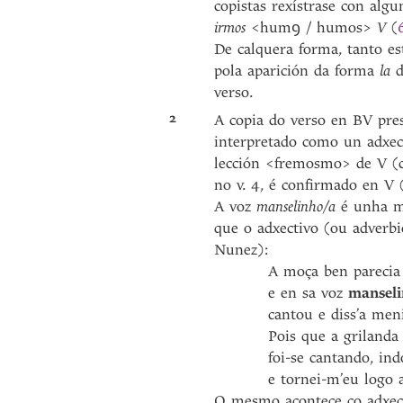
copistas rexístrase con al
irmos
<humꝯ / humos>
V
(
De calquera forma, tanto es
pola aparición da forma
la
d
verso.
2
A copia do verso en BV pre
interpretado como un adxe
lección <fremosmo> de V (
no v. 4, é confirmado en V 
A voz
manselinho/a
é unha mo
que o adxectivo (ou adverb
Nunez):
A moça ben parecia
e en sa voz
mansel
cantou e diss’a meninha
Pois que a grilanda fez
foi-se cantando, indo
e tornei-m’eu logo a 
O mesmo acontece co adxe