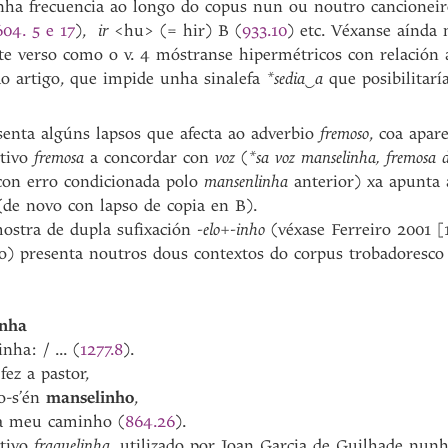
gunha frecuencia ao longo do copus nun ou noutro cancionei
604. 5 e 17
),
ir
<hu> (= hir) B (
933.10
) etc. Véxanse aínda
te verso como o v. 4 móstranse hipermétricos con relación 
o artigo, que impide unha sinalefa
*sedia
‿
a
que posibilitarí
senta algúns lapsos que afecta ao adverbio
fremoso
, coa apar
ctivo
fremosa
a concordar con
voz
(
*sa voz manselinha, fremosa 
con erro condicionada polo
mansenlinha
anterior) xa apunta
(de novo con lapso de copia en B).
stra de dupla sufixación
-elo+-inho
(véxase Ferreiro 2001 [
io) presenta noutros dous contextos do corpus trobadoresco
inha
: / ... (
1277.8
).
 a pastor,
-s’én
manselinho
,
meu caminho (
864.26
).
ctivo
fraquelinha,
utilizado por Joan Garcia de Guilhade nunh