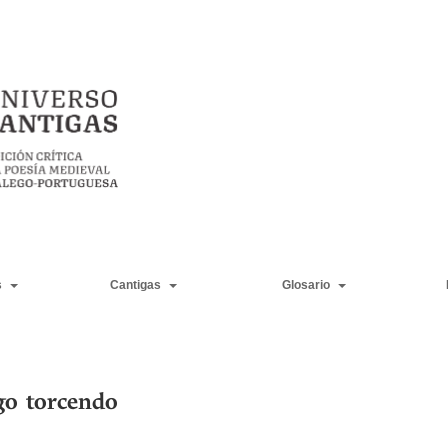
s
Cantigas
Glosario
go torcendo