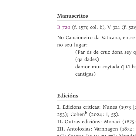
Manuscritos
B 720
(f. 157r, col. b), V 321 (f. 5
No Cancioneiro da Vaticana, entre a
no seu lugar:
(Par đs de cruz dona sey q̄
(q̄ā dades)
damor mui coytada q̄ tā ben
cantigas)
Edicións
I.
Edicións críticas: Nunes (1973 
b
253); Cohen
(2024: I, 55).
II.
Outras edicións: Monaci (1875
III.
Antoloxías: Varnhagen (1872: 9