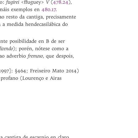
ro:
fugirei
<ffuguey>
V
(
478.24
),
 máis exemplos en
480.17
.
ao resto da cantiga, precisamente
a a medida hendecasilábica do
ente posibilidade en B de ser
dizendo
); porén, nótese como a
 ao adverbio
fremoso
, que despois,
1997]: §464; Freixeiro Mato 2014)
 profano (Lourenço e Airas
a cantiga de escarnio en claro