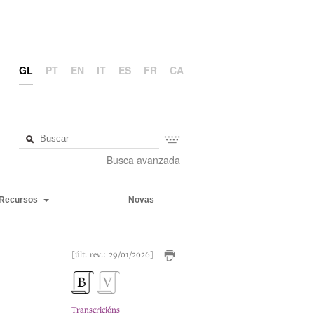
GL
PT
EN
IT
ES
FR
CA
Busca avanzada
Recursos
Novas
[últ. rev.: 29/01/2026]
Transcricións