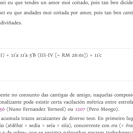
 sei eu que tendes un amor moi coitado, pois tan ben dicid
 sei eu que andades moi coitada por amor, pois tan ben
cant
diviñades.
I) + 11’a 11’a 5’B (III-IV [= RM 26:61]) + 11’c
nte no conxunto das cantigas de amigo, naquelas composi
onalizante pode existir certa vacilación métrica entre estrof
56
(Nuno Fernandez Torneol) ou
1207
(Pero Meogo).
, acumula trazos arcaizantes de diverso teor. En primeiro lu
iia
(
sĕdēbat
> sedia > seía > siía), concorrente con
era
(<
ĕra
se
e de
sedere–
que se rexistra nalgunhas pasaxes trobadoresc