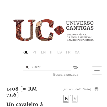
GL
PT
EN
IT
ES
FR
CA
Toggl
Busca avanzada
navig
1408 [= RM
[últ. rev.: 09/01/2026]
71,6]
Un cavaleiro á