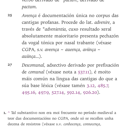
pactum
.
25
Aveença
é documentación única no corpus das
cantigas profanas. Procede do lat.
advenire
, a
través de *
advenientia
, cuxo resultado xeral
absolutamente maioritario presenta pechazón
da vogal tónica por nasal trabante (véxase
CGPA, s.v.
aveença
~
aueença
,
aviinça
~
auiinça
...).
27
Descomunal
, adxectivo derivado por prefixación
de
comunal
(véxase nota a
537.11
), é moito
máis común na lingua das cantigas do que a
súa base léxica (véxase tamén
3.12
,
485.7
,
495.16
,
497.9
,
527.14
,
592.14
,
926.20
).
^
Tal substantivo non era moi frecuente no período medieval a
teor das documentacións no CGPA, onde só se recollen unha
conhocença
connocença
decena de rexistros (véxase s.v.
,
,