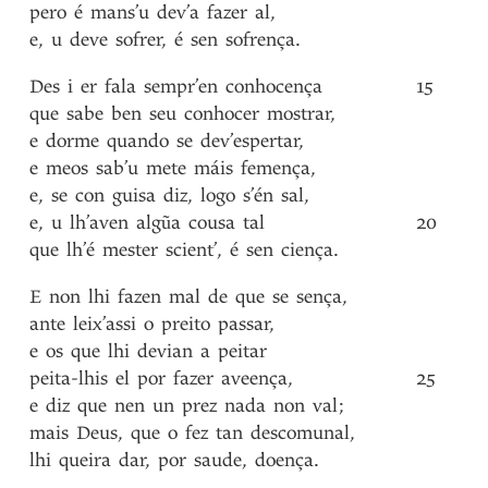
pero
é
mans’u
dev’a
fazer
al
,
e
,
u
deve
sofrer
,
é
sen
sofrença
.
Des
i
er
fala
sempr’en
conhocença
15
que
sabe
ben
seu
conhocer
mostrar
,
e
dorme
quando
se
dev’espertar
,
e
meos
sab’u
mete
máis
femença
,
e
,
se
con
guisa
diz
,
logo
s’én
sal
,
e
,
u
lh’aven
algũa
cousa
tal
20
que
lh’é
mester
scient’
,
é
sen
ciença
.
E
non
lhi
fazen
mal
de
que
se
sença
,
ante
leix’assi
o
preito
passar
,
e
os
que
lhi
devian
a
peitar
peita-lhis
el
por
fazer
aveença
,
25
e
diz
que
nen
un
prez
nada
non
val
;
mais
Deus
,
que
o
fez
tan
descomunal
,
lhi
queira
dar
,
por
saude
,
doença
.