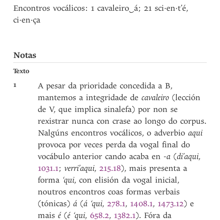
Encontros vocálicos: 1 cavaleiro
‿
á; 21 sci·en·t’é,
ci·en·ça
Notas
Texto
1
A pesar da prioridade concedida a B,
mantemos a integridade de
cavaleiro
(lección
de V, que implica sinalefa) por non se
rexistrar nunca con crase ao longo do corpus.
Nalgúns encontros vocálicos, o adverbio
aqui
provoca por veces perda da vogal final do
vocábulo anterior cando acaba en
-a
(
di’aqui
,
1031.1
;
verri’aqui
,
215.18
), mais presenta a
forma
‘qui
, con elisión da vogal inicial,
noutros encontros coas formas verbais
(tónicas)
á
(
á ‘qui
,
278.1
,
1408.1
,
1473.12
) e
mais
é
(
é ‘qui
,
658.2
,
1382.1
). Fóra da