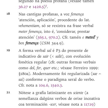
segundo na poesía profana (véxase tamén
1
36.27
e
1426.5
)
.
18
Nas cantigas profanas, a voz
femença
‘atención, aplicación’, procedente do lat.
vehementiam
, só se rexistra na frase verbal
meter femença
, isto é, ‘considerar, prestar
atención’ (
565.1
,
970.2
). Cfr. tamén
e
meted’
y
ben
femença
(CSM 344.9).
19
A forma verbal
sal
é P3 do presente de
indicativo de
sair
(<
salit
), con evolución
fonética regular (cfr. outras formas verbais
como
dol
,
fer
,
quer
etc.; véxase Ferreiro 1999:
§180a). Modernamente foi regularizada (
sae
~
sai
) conforme o paradigma xeral do verbo.
Cfr. nota a
104.6
,
1540.3
.
21
Nótese a grafía latinizante en
sciente
(a
semellanza dalgúns verbos de orixe incoativa
coa terminación
-scer
, véxase nota a
117.19
)