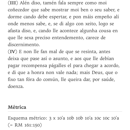
(
III
) Alén diso, tamén fala sempre como moi
coñecedor que sabe mostrar moi ben o seu saber, e
dorme cando debe espertar, e pon máis empeño alí
onde menos sabe, e, se di algo con xeito, logo se
afasta diso, e, cando lle acontece algunha cousa en
que lle sexa preciso entendemento, carece de
discernimento.
(
IV
) E non lle fan mal de que se resinta, antes
deixa que pase así o asunto, e aos que lle debían
pagar recompensa págalles el para chegar a acordo,
e di que a honra non vale nada; mais Deus, que o
fixo tan fóra do común, lle queira dar, por saúde,
doenza.
Métrica
Esquema métrico: 3 x 10’a 10b 10b 10’a 10c 10c 10’a
(= RM 161:150)