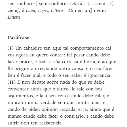
seu conhocer] sem-conhocer
Littera
21 scient’, é]
cienç’, é
Lapa
,
Lopes
,
Littera
26 nen un] nẽum
Littera
Paráfrase
(
I
) Un cabaleiro ten aquí tal comportamento cal
vos agora eu quero contar: fai pesar cando debe
facer pracer, e toda a súa cortesía é liorta, e ao que
lle preguntan responde outra cousa, e o seu facer
ben é facer mal, e todo o seu saber é ignorancia.
(
II
) E non debate sobre nada do que se deixe
convencer aínda que o outro lle fale con bos
argumentos, e fala sen xeito cando debe calar, e
nunca di unha verdade sen que minta máis, e,
cando lle piden opinión razoada, erra, aínda que é
manso cando debe facer o contrario, e cando debe
sufrir non ten resistencia.