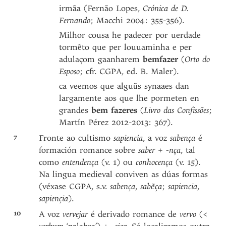
irmãa (Fernão Lopes,
Crónica de D.
Fernando
; Macchi 2004: 355-356).
Milhor cousa he padecer por uerdade
tormẽto que per louuaminha e per
adulaçom gaanharem
bemfazer
(
Orto do
Esposo
; cfr. CGPA, ed. B. Maler).
ca veemos que alguũs synaaes dan
largamente aos que lhe pormeten en
grandes
bem fazeres
(
Livro das Confissões
;
Martín Pérez 2012-2013: 367).
7
Fronte ao cultismo
sapiencia
, a voz
sabença
é
formación romance sobre
saber
+
-nça
, tal
como
entendença
(v. 1) ou
conhocença
(v. 15).
Na lingua medieval conviven as dúas formas
(véxase CGPA, s.v.
sabença
,
sabẽça
;
sapiencia
,
sapiençia
).
10
A voz
vervejar
é derivado romance de
vervo
(<