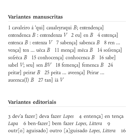
Variantes manuscritas
1 cavaleiro á ‘qui] caualeyraqui
B
; entendença]
entendenca
B
: entendenza
V
2 eu] en
B
4 entença]
entenca
B
: entenza
V
7 sabença] sabenca
B
8 ren ...
vença] ten ... uēca
B
11 mença] mēca
B
14 sofrença]
sofrēca
B
15 conhocença] conhocenca
B
16 sabe]
sabel
V
; seu] sen
BV
18 femença] femenca
B
24
peitar] peirar
B
25 peita ... aveença] Peirar ...
aueenca(l)
B
27 tan] iā
V
Variantes editoriais
3 dev’a fazer] deva fazer
Lopes
4 entença] en tença
Lapa
6 ben-fazer] bem fazer
Lopes
,
Littera
9
outr[o] aguisado] outro [a]guisado
Lopes
,
Littera
16