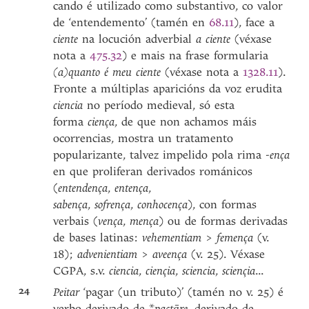
cando é utilizado como substantivo, co valor
de ‘entendemento’ (tamén en
68.11
), face a
ciente
na locución adverbial
a ciente
(véxase
nota a
475.32
) e mais na frase formularia
(a)quanto é meu ciente
(véxase nota a
1328.11
).
Fronte a múltiplas aparicións da voz erudita
ciencia
no período medieval, só esta
forma
ciença
, de que non achamos máis
ocorrencias, mostra un tratamento
popularizante, talvez impelido pola rima
-ença
en que proliferan derivados románicos
(
entendença
,
entença
,
sabença
,
sofrença
,
conhocença
), con formas
verbais (
vença
,
mença
) ou de formas derivadas
de bases latinas:
vehementiam
>
femença
(v.
18);
advenientiam
>
aveença
(v. 25). Véxase
CGPA, s.v.
ciencia
,
ciençia
,
sciencia
,
sciençia
...
24
Peitar
‘pagar (un tributo)’ (tamén no v. 25) é
verbo derivado de *
pactāre
, derivado de