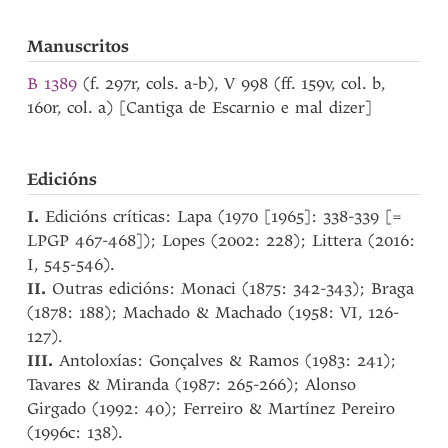
Manuscritos
B 1389
(f. 297r, cols. a-b), V 998 (ff. 159v, col. b,
160r, col. a) [Cantiga de Escarnio e mal dizer]
Edicións
I.
Edicións críticas: Lapa (1970 [1965]: 338-339 [=
LPGP 467-468]); Lopes (2002: 228); Littera (2016:
I, 545-546).
II.
Outras edicións: Monaci (1875: 342-343); Braga
(1878: 188); Machado & Machado (1958: VI, 126-
127).
III.
Antoloxías: Gonçalves & Ramos (1983: 241);
Tavares & Miranda (1987: 265-266); Alonso
Girgado (1992: 40); Ferreiro & Martínez Pereiro
(1996c: 138).