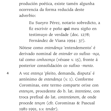
produción poética, existe tamén algunha
ocorrencia da forma reducida deste
adverbio:
Eu Sueyro Pérez, notario sobredicto, a
fiz escrivir e poño
qui
meu sigño en
testimuyo de verdade (doc. 1278;
Fernández de Viana 1994: 37).
Nótese como
entendença
‘entendemento’ é
derivado nominal de
entender
co sufixo
-nça
,
tal como
conhocença
(véxase v. 15), fronte á
posterior consolidación co sufixo
-mento
.
4
A voz
entença
‘pleito, demanda, disputa’ é
antónimo de
entendença
(v. 1). Conforme
Corominas, este termo comparte orixe con
entençon
, procedente do b. lat.
intentione
, con
troca prefixal do lat.
contentionem
, de onde
procede
tençon
(cfr. Corominas & Pascual
1981-1991, s.v.
tender
).