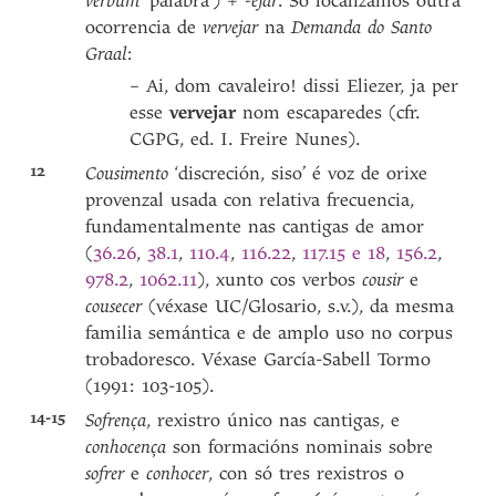
verbum
‘palabra’) +
-ejar
. Só localizamos outra
ocorrencia de
vervejar
na
Demanda do Santo
Graal
:
– Ai, dom cavaleiro! dissi Eliezer, ja per
esse
vervejar
nom escaparedes (cfr.
CGPG, ed. I. Freire Nunes).
12
Cousimento
‘discreción, siso’ é voz de orixe
provenzal usada con relativa frecuencia,
fundamentalmente nas cantigas de amor
(
36.26
,
38.1
,
110.4
,
116.22
,
117.15 e 18
,
156.2
,
978.2
,
1062.11
), xunto cos verbos
cousir
e
cousecer
(véxase UC/Glosario, s.v.), da mesma
familia semántica e de amplo uso no corpus
trobadoresco. Véxase García-Sabell Tormo
(1991: 103-105).
14-15
Sofrença
, rexistro único nas cantigas, e
conhocença
son formacións nominais sobre
sofrer
e
conhocer
, con só tres rexistros o