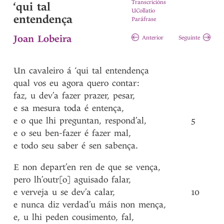
Transcricións
‘qui tal
UCollatio
entendença
Paráfrase
Joan Lobeira
Anterior
Seguinte
Un
cavaleiro
á
‘qui
tal
entendença
qual
vos
eu
agora
quero
contar
:
faz
,
u
dev’a
fazer
prazer
,
pesar
,
e
sa
mesura
toda
é
entença
,
e
o
que
lhi
preguntan
,
respond’al
,
5
e
o
seu
ben-fazer
é
fazer
mal
,
e
todo
seu
saber
é
sen
sabença
.
E
non
depart’en
ren
de
que
se
vença
,
pero
lh’outr[o]
aguisado
falar
,
e
verveja
u
se
dev’a
calar
,
10
e
nunca
diz
verdad’u
máis
non
mença
,
e
,
u
lhi
peden
cousimento
,
fal
,