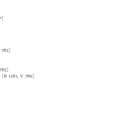
7]
V 782]
785]
» [B 1181, V 786]