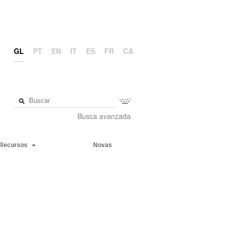
GL
PT
EN
IT
ES
FR
CA
Busca avanzada
Recursos
Novas