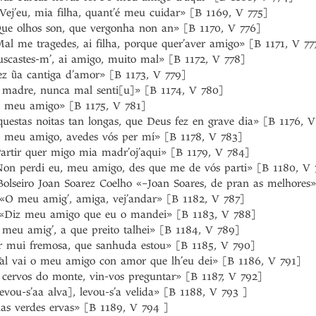
-Vej’eu, mia filha, quant’é meu cuidar» [B 1169, V 775]
«Que olhos son, que vergonha non an» [B 1170, V 776]
Mal me tragedes, ai filha, porque quer’aver amigo» [B 1171, V 77
uscastes-m’, ai amigo, muito mal» [B 1172, V 778]
Fez ũa cantiga d’amor» [B 1173, V 779]
i madre, nunca mal senti[u]» [B 1174, V 780]
Ai meu amigo» [B 1175, V 781]
questas noitas tan longas, que Deus fez en grave dia» [B 1176, 
Ai meu amigo, avedes vós per mí» [B 1178, V 783]
Partir quer migo mia madr’oj’aqui» [B 1179, V 784]
«Non perdi eu, meu amigo, des que me de vós parti» [B 1180, V 
Bolseiro Joan Soarez Coelho «–Joan Soares, de pran as melhores
«O meu amig’, amiga, vej’andar» [B 1182, V 787]
 «Diz meu amigo que eu o mandei» [B 1183, V 788]
meu amig’, a que preito talhei» [B 1184, V 789]
r mui fremosa, que sanhuda estou» [B 1185, V 790]
al vai o meu amigo con amor que lh’eu dei» [B 1186, V 791]
 cervos do monte, vin-vos preguntar» [B 1187, V 792]
vou-s’aa alva], levou-s’a velida» [B 1188, V 793 ]
as verdes ervas» [B 1189, V 794 ]