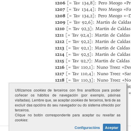
1206
[= Tav 134,8]: Pero Meogo «Pr
1207
[= Tav 134,4]: Pero Meogo «Fos
1208
[= Tav 134,2]: Pero Meogo «–Di
1209
[= Tav 92,6]: Martin de Caldas
1210
[= Tav 92,3]: Martin de Caldas
1211
[= Tav 92,4]: Martin de Caldas
1212
[= Tav 92,2]: Martin de Caldas
1213
[= Tav 92,1]: Martin de Calda
1214
[= Tav 92,5]: Martin de Caldas
1215
[= Tav 92,7]: Martin de Caldas 
1216
[= Tav 110,1]: Nuno Treez «Des
1217
[= Tav 110,4]: Nuno Treez «S
1218
[= Tav 110,3]: Nuno Treez «No
1219
[= Tav 110,2]: Nuno Treez «Es
Utilizamos
cookies
de terceiros con fins analíticos para poder
1220
[= Tav 121,15]: Pero d’Armea 
coñecer os hábitos de navegación (por exemplo, páxinas
visitadas). Lembre que, se aceptar
cookies
de terceiros, terá de as
excluír das opcións do seu navegador ou do sistema ofrecido por
terceiros.
Clique no botón correspondente para aceptar ou rexeitar as
cookies
:
Configuracións
Aceptar