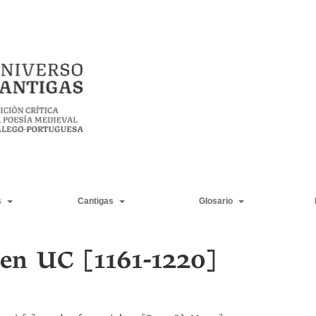
s
Cantigas
Glosario
 en UC [1161-1220]
a