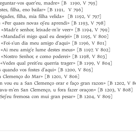
eguntar-vos quer’eu, madre» [B 1190, V 795]
tes, filha, eno bailar» [B 1191, V 796]
gades, filha, mia filha velida» [B 1192, V 797]
 «Per quaes novas oj’eu aprendi» [B 1193, V 798]
 «Madr’e senhor, leixade-m’ir veer» [B 1194, V 799]
 «Mandad’ei migo qual eu desejei» [B 1195, V 800]
 «Foi-s’un dia meu amigo d’aqui» [B 1196, V 801]
s «Ai meu amig’e lume destes meus» [B 1197, V 802]
 «Nostro Senhor, e como poderei» [B 1198, V 803]
«Vedes qual preit’eu querria trager» [B 1199, V 804]
 quando vos fostes d’aqui» [B 1200, V 805]
an Clemenço do Mar» [B 1201, V 806]
n vou eu a San Clemenço orar e faço gran razon» [B 1202, V 8
tava-m’en San Clemenço, u fora fazer oraçon» [B 1203, V 808]
«Sej’eu fremosa con mui gran pesar» [B 1204, V 809]