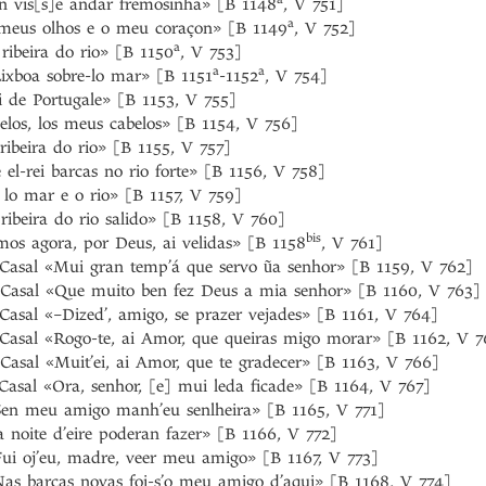
n vis[s]e andar fremosinha» [B 1148
, V 751]
a
 meus olhos e o meu coraçon» [B 1149
, V 752]
a
ribeira do rio» [B 1150
, V 753]
a
a
ixboa sobre-lo mar» [B 1151
-1152
, V 754]
i de Portugale» [B 1153, V 755]
elos, los meus cabelos» [B 1154, V 756]
ribeira do rio» [B 1155, V 757]
el-rei barcas no rio forte» [B 1156, V 758]
 lo mar e o rio» [B 1157, V 759]
ribeira do rio salido» [B 1158, V 760]
bis
mos agora, por Deus, ai velidas» [B 1158
, V 761]
 Casal «Mui gran temp’á que servo ũa senhor» [B 1159, V 762]
 Casal «Que muito ben fez Deus a mia senhor» [B 1160, V 763]
Casal «–Dized’, amigo, se prazer vejades» [B 1161, V 764]
 Casal «Rogo-te, ai Amor, que queiras migo morar» [B 1162, V 7
Casal «Muit’ei, ai Amor, que te gradecer» [B 1163, V 766]
Casal «Ora, senhor, [e] mui leda ficade» [B 1164, V 767]
«Sen meu amigo manh’eu senlheira» [B 1165, V 771]
a noite d’eire poderan fazer» [B 1166, V 772]
Fui oj’eu, madre, veer meu amigo» [B 1167, V 773]
Nas barcas novas foi-s’o meu amigo d’aqui» [B 1168, V 774]