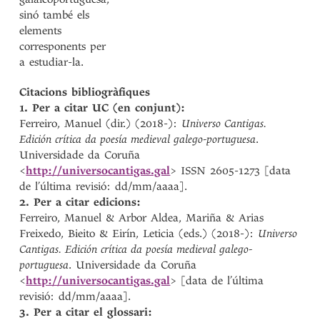
sinó també els
elements
corresponents per
a estudiar-la.
Citacions bibliogràfiques
1. Per a citar UC (en conjunt):
Ferreiro, Manuel (dir.) (2018-):
Universo Cantigas.
Edición crítica da poesía medieval galego-portuguesa
.
Universidade da Coruña
<
http://universocantigas.gal
> ISSN 2605-1273 [data
de l’última revisió: dd/mm/aaaa].
2. Per a citar edicions:
Ferreiro, Manuel & Arbor Aldea, Mariña & Arias
Freixedo, Bieito & Eirín, Leticia (eds.) (2018-):
Universo
Cantigas. Edición crítica da poesía medieval galego-
portuguesa
. Universidade da Coruña
<
http://universocantigas.gal
> [data de l’última
revisió: dd/mm/aaaa].
3. Per a citar el glossari: