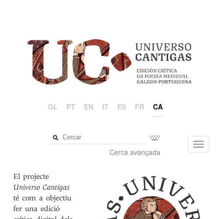
GL
PT
EN
IT
ES
FR
CA
Toggl
Cerca avançada
navig
El projecte
Universo Cantigas
té com a objectiu
fer una edició