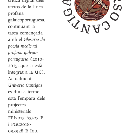
crítica digital dels
textos de la lírica
profana
galaicoportuguesa,
continuant la
tasca començada
amb el
Glosario da
poesía medieval
profana galego-
portuguesa
(2010-
2015, que ja està
integrat a la UC).
Actualment,
Universo Cantigas
es duu a terme
sota l’empara dels
projectes
ministerials
FFI2015-63523-P
i PGC2018-
093928-B-I00.