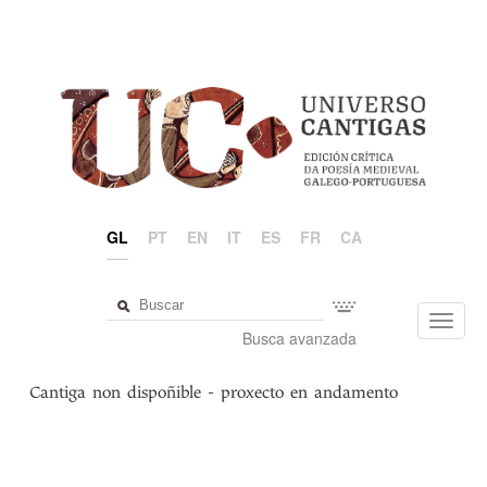
GL
PT
EN
IT
ES
FR
CA
Toggl
Busca avanzada
navig
Cantiga non dispoñible - proxecto en andamento