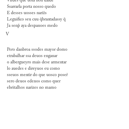
Virdes que uola non daide
Ssarrarla porta nosso quedo
E desses uosses nariz̄s
Leguifico seu cuu q̄brantadassy q̄
Ja senp̄ aya despanoes medo
V
Pero danbroa ssodes mayor domo
etrabalhar ssa deuos enganar
o albergueyro mais dese armentar
lo auedes e direyuos eu como
sseuos mentir do que uosco poser̄
sero deuos edenos como quer
ebritalhos narizes no mamo