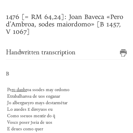
1476 [= RM 64,24]: Joan Baveca «Pero
d’Ambroa, sodes maiordomo» [B 1457,
V 1067]
Handwritten transcription
B
Pe
ro danbr
oa ssodes may ordomo
Etrabalharssa de uos enganar
Jo albergueyro mays destarmētar
Lo auedes
direyuos eu
E
Como sseuos mentir do q̄
Vosco poser
seia de uos
J
E deues como quer