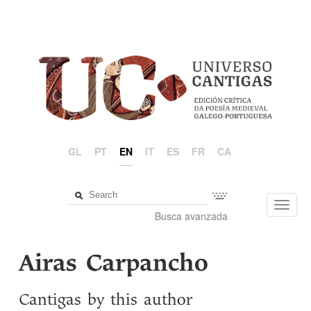
GL
PT
EN
IT
ES
FR
CA
Toggl
Busca avanzada
navig
Airas Carpancho
Cantigas by this author