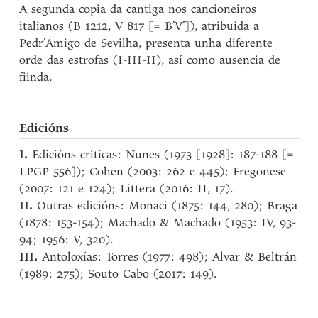
A segunda copia da cantiga nos cancioneiros
italianos (B 1212, V 817 [= B’V’]), atribuída a
Pedr’Amigo de Sevilha, presenta unha diferente
orde das estrofas (I-III-II), así como ausencia de
fiinda.
Edicións
I.
Edicións críticas: Nunes (1973 [1928]: 187-188 [=
LPGP 556]); Cohen (2003: 262 e 445); Fregonese
(2007: 121 e 124); Littera (2016: II, 17).
II.
Outras edicións: Monaci (1875: 144, 280); Braga
(1878: 153-154); Machado & Machado (1953: IV, 93-
94; 1956: V, 320).
III.
Antoloxías: Torres (1977: 498); Alvar & Beltrán
(1989: 275); Souto Cabo (2017: 149).