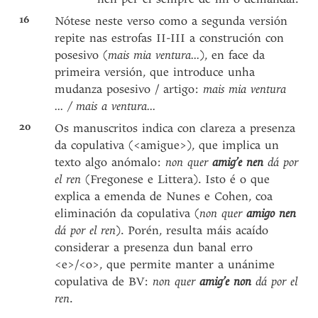
16
Nótese neste verso como a segunda versión
repite nas estrofas II-III a construción con
posesivo (
mais mia ventura...
), en face da
primeira versión, que introduce unha
mudanza posesivo / artigo:
mais mia ventura
... / mais a ventura...
20
Os manuscritos indica con clareza a presenza
da copulativa (<amigue>), que implica un
texto algo anómalo:
non quer
amig’e nen
dá por
el ren
(Fregonese e Littera). Isto é o que
explica a emenda de Nunes e Cohen, coa
eliminación da copulativa (
non quer
amigo nen
dá por el ren
). Porén, resulta máis acaído
considerar a presenza dun banal erro
<e>/<o>, que permite manter a unánime
copulativa de BV:
non quer
amig’e non
dá por el
ren
.