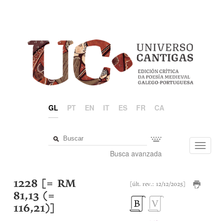
GL
PT
EN
IT
ES
FR
CA
Toggl
Busca avanzada
navig
1228 [= RM
[últ. rev.: 12/12/2025]
81,13 (=
116,21)]