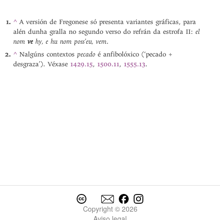
^
A versión de Fregonese só presenta variantes gráficas, para
el
alén dunha gralla no segundo verso do refrán da estrofa II:
nom
ve
hy, e hu nom poss’eu, vem
.
pecado
^
Nalgúns contextos
é anfibolóxico (‘pecado +
desgraza’). Véxase
1429.15
,
1500.11
,
1555.13
.
Copyright © 2026
Aviso legal