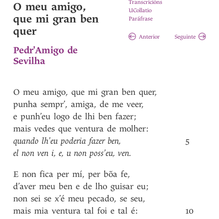
Transcricións
O meu amigo,
UCollatio
que mi gran ben
Paráfrase
quer
Anterior
Seguinte
Pedr'Amigo de
Sevilha
O
meu
amigo
,
que
mi
gran
ben
quer
,
punha
sempr’
,
amiga
,
de
me
veer
,
e
punh’eu
logo
de
lhi
ben
fazer
;
mais
vedes
que
ventura
de
molher
:
quando
lh’eu
poderia
fazer
ben
,
5
el
non
ven
i
,
e
,
u
non
poss’eu
,
ven
.
E
non
fica
per
mí
,
per
bõa
fe
,
d’aver
meu
ben
e
de
lho
guisar
eu
;
non
sei
se
x’é
meu
pecado
,
se
seu
,
mais
mia
ventura
tal
foi
e
tal
é
:
10