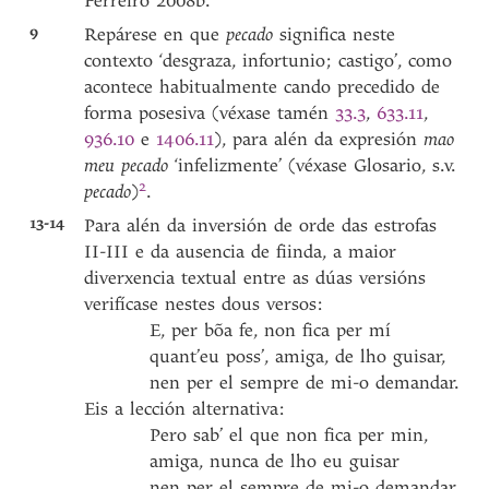
Ferreiro 2008b.
9
Repárese en que
pecado
significa neste
contexto ‘desgraza, infortunio; castigo’, como
acontece habitualmente cando precedido de
forma posesiva (véxase tamén
33.3
,
633.11
,
936.10
e
1406.11
), para alén da expresión
mao
meu pecado
‘infelizmente’ (véxase Glosario, s.v.
2
pecado
)
.
13-14
Para alén da inversión de orde das estrofas
II-III e da ausencia de fiinda, a maior
diverxencia textual entre as dúas versións
verifícase nestes dous versos:
E, per bõa fe, non fica per mí
quant’eu poss’, amiga, de lho guisar,
nen per el sempre de mi-o demandar.
Eis a lección alternativa:
Pero sab’ el que non fica per min,
amiga, nunca de lho eu guisar
nen per el sempre de mi-o demandar.