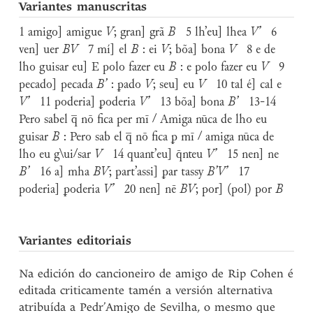
Variantes manuscritas
1 amigo] amigue
V
; gran] grã
B
5 lh’eu] lhea
V’
6
ven] uer
BV
7 mí] el
B
: ei
V
; bõa] bona
V
8 e de
lho guisar eu] E polo fazer eu
B
: e polo fazer eu
V
9
pecado] pecada
B’
: ꝑado
V
; seu] eu
V
10 tal é] cal e
V’
11 poderia] ꝑoderia
V’
13 bõa] bona
B’
13-14
Pero sabel q̅ nō fica per mī / Amiga nūca de lho eu
guisar
B
: Pero sab el q̅ nō fica ꝑ mī / amiga nūca de
lho eu g\ui/sar
V
14 quant’eu] q̄nteu
V’
15 nen] ne
B’
16 a] mha
BV
; part’assi] ꝑar tassy
B’V’
17
poderia] ꝑoderia
V’
20 nen] nē
BV
; por] (pol) por
B
Variantes editoriais
Na edición do cancioneiro de amigo de Rip Cohen é
editada criticamente tamén a versión alternativa
atribuída a Pedr’Amigo de Sevilha, o mesmo que