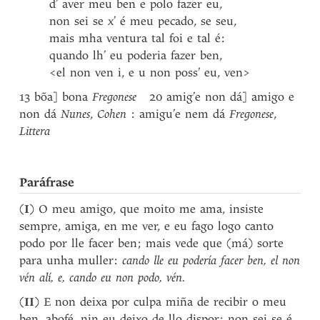
d’ aver meu ben e polo fazer eu,
non sei se x’ é meu pecado, se seu,
mais mha ventura tal foi e tal é:
quando lh’ eu poderia fazer ben,
<el non ven i, e u non poss’ eu, ven>
13 bõa] bona
Fregonese
20 amig’e non dá] amigo e
non dá
Nunes
,
Cohen
: amigu’e nem dá
Fregonese
,
Littera
Paráfrase
(
I
) O meu amigo, que moito me ama, insiste
sempre, amiga, en me ver, e eu fago logo canto
podo por lle facer ben; mais vede que (má) sorte
para unha muller:
cando lle eu podería facer ben, el non
vén alí, e, cando eu non podo, vén.
(
II
) E non deixa por culpa miña de recibir o meu
ben, abofé, nin eu deixo de llo dispor; non sei se é