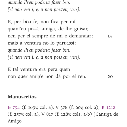
quando
lh’eu
poderia
fazer
ben
,
[el
non
ven
i
,
e
,
u
non
poss’eu
,
ven]
.
E
,
per
bõa
fe
,
non
fica
per
mí
quant’eu
poss’
,
amiga
,
de
lho
guisar
,
nen
per
el
sempre
de
mi-o
demandar
;
15
mais
a
ventura
no-lo
part’assi
:
quando
lh’eu
poderia
fazer
ben
,
[el
non
ven
i
,
e
,
u
non
poss’eu
,
ven]
.
E
tal
ventura
era
pera
quen
non
quer
amig’e
non
dá
por
el
ren
.
20
Manuscritos
B 794
(f. 169v, col. a), V 378 (f. 60v, col. a);
B 1212
(f. 257v, col. a), V 817 (f. 128v, cols. a-b) [Cantiga de
Amigo]