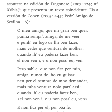
acontece na edición de Fregonese (2007: 124; nº
1
XVbis
)
, que presenta un texto coincidente. Eis a
versión de Cohen (2003: 445; Pedr’ Amigo de
Sevilha - 6
)
:
O meu amigo, que mi gran ben quer,
punha sempr’, amiga, de me veer
e punh’ eu logo de lhi ben fazer,
mais vedes que ventura de molher:
quando lh’ eu poderia fazer ben,
el non ven i, e u non poss’ eu, ven
Pero sab’ el que non fica per min,
amiga, nunca de lho eu guisar
nen per el sempre de mho demandar,
mais mha ventura nolo part’ assi:
quando lh’ eu poderia fazer ben,
<el non ven i, e u non poss’ eu, ven>
E non fica per el, per bõa fe,