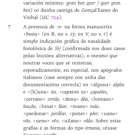
variación mínima: g
ran ben quer / quer gran
ben
) co dunha cantiga de Gonçal’Eanes do
Vinhal (UC
724
).
7
A presenza de
-n-
na forma manuscrita
<bona> (en B, no v. 13; en V, no v. 7) é
simple indicación gráfica da nasalidade
fonolóxica de /õ/ (confirmada nos dous casos
polas leccións alternativas), o mesmo que
noutras voces que se rexistran
esporadicamente, en especial, nos apógrafos
italianos (case sempre con unha das
documentacións correcta) en <alguna>
algũa
e <(h)una>
ũa
, <capaton es>
çapatões
,
<certano>
certão
, <dona>
dõa
, <lontano>
loução
, <lunar>
lũar
, <mano>
mão
,
<pardonar>
perdõar
, <poner>
põer
, <uano>
vão
, <ueno>
vẽo
, <uilano>
vilão
. Sobre estas
grafías e as formas do tipo
irmana
, véxase