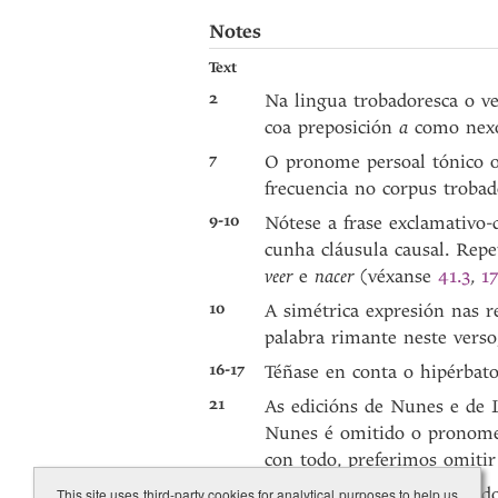
Notes
Text
2
Na lingua trobadoresca o v
coa preposición
a
como nexo
7
O pronome persoal tónico 
frecuencia no corpus trobad
9-10
Nótese a frase exclamativo-d
cunha cláusula causal. Rep
veer
e
nacer
(véxanse
41.3
,
17
10
A simétrica expresión nas re
palabra rimante neste verso,
16-17
Téñase en conta o hipérbato
21
As edicións de Nunes e de L
Nunes é omitido o prono
con todo, preferimos omiti
26
Véxase a errada refacción d
This site uses third-party cookies for analytical purposes to help us