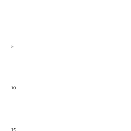
5
10
15