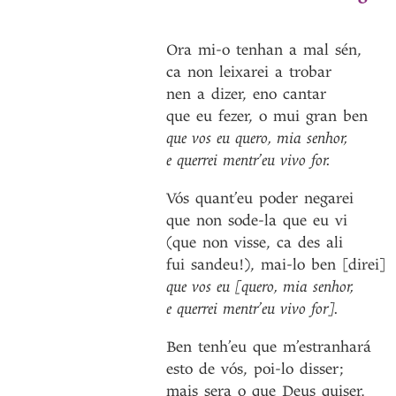
Ora
mi-o
tenhan
a
mal
sén
,
ca
non
leixarei
a
trobar
nen
a
dizer
,
eno
cantar
que
eu
fezer
,
o
mui
gran
ben
que
vos
eu
quero
,
mia
senhor
,
e
querrei
mentr’eu
vivo
for
.
Vós
quant’eu
poder
negarei
que
non
sode-la
que
eu
vi
(que
non
visse
,
ca
des
ali
fui
sandeu!)
,
mai-lo
ben
[direi]
que
vos
eu
[quero
,
mia
senhor
,
e
querrei
mentr’eu
vivo
for]
.
Ben
tenh’eu
que
m’estranhará
esto
de
vós
,
poi-lo
disser
;
mais
sera
o
que
Deus
quiser
,