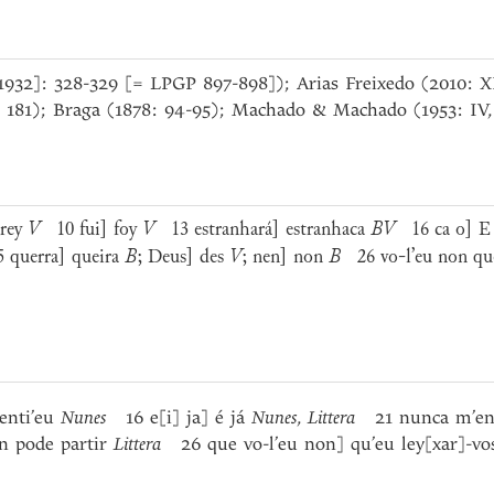
[1932]: 328-329 [= LPGP 897-898]); Arias Freixedo (2010: XII
: 181); Braga (1878: 94-95); Machado & Machado (1953: IV,
arey
V
10 fui] foy
V
13 estranhará] estranhaca
BV
16 ca o] E
querra] queira
B
; Deus] des
V
; nen] non
B
26 vo-l’eu non que
enti’eu
Nunes
16 e[i] ja] é já
Nunes
,
Littera
21 nunca m’end
n pode partir
Littera
26 que vo-l’eu non] qu’eu ley[xar]-v