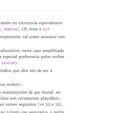
 tamén en estruturas equivalentes
4
,
1590.14
). Cfr. nota a
3.17
.
 preposición, tal como acontece con
subxuntivo, neste caso amplificada
especial preferencia polos verbos
,
1412.10
).
) indica que
direi
ten de ser a
mia senhor».
 da manutención de
que
inicial: en
cións son certamente plausíbeis;
us versos seguintes (vv. 22 e 23).
ar o texto con seguranza, a partir