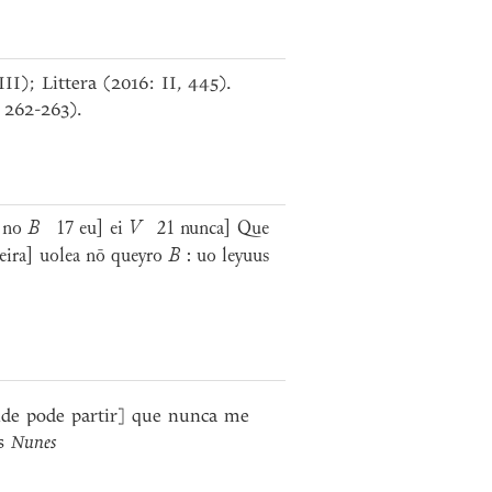
I); Littera (2016: II, 445).
 262-263).
 no
B
17 eu] ei
V
21 nunca] Que
ira] uolea nō queyro
B
: uo leyuus
e pode partir] que nunca me
os
Nunes