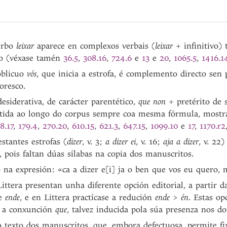
erbo
leixar
aparece en complexos verbais (
leixar
+ infinitivo)
 (véxase tamén
36.5
,
308.16
,
724.6
e
13
e
20
,
1065.5
,
1416.1
oblicuo
vós
, que inicia a estrofa, é complemento directo sen
oresco.
esiderativa, de carácter parentético,
que non
+ pretérito de 
etida ao longo do corpus sempre coa mesma fórmula, mostra 
8.17
,
179.4
,
270.20
,
610.15
,
621.3
,
647.15
,
1099.10
e
17
,
1170.r2
stantes estrofas (
dizer
, v. 3;
a dizer ei
, v. 16;
aja a dizer
, v. 22
 pois faltan dúas sílabas na copia dos manuscritos.
 na expresión: «ca a dizer e[i] ja o ben que vos eu quero, 
ittera presentan unha diferente opción editorial, a partir
me
ende
, e en Littera practícase a redución
ende
>
én
. Estas op
r a conxunción
que
, talvez inducida pola súa presenza nos do
o texto dos manuscritos, que, embora defectuosa, permite fix