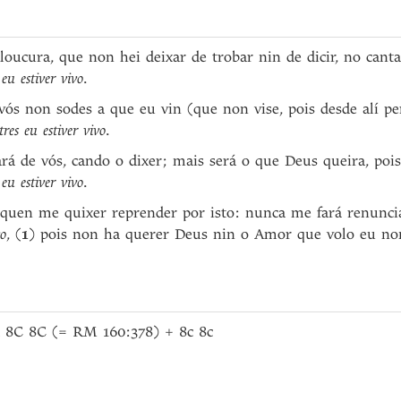
oucura, que non hei deixar de trobar nin de dicir, no canta
eu estiver vivo
.
vós non sodes a que eu vin (que non vise, pois desde alí pe
res eu estiver vivo
.
rá de vós, cando o dixer; mais será o que Deus queira, pois
eu estiver vivo
.
quen me quixer reprender por isto: nunca me fará renuncia
vo
, (
1
) pois non ha querer Deus nin o Amor que volo eu non
a 8C 8C (= RM 160:378) + 8c 8c