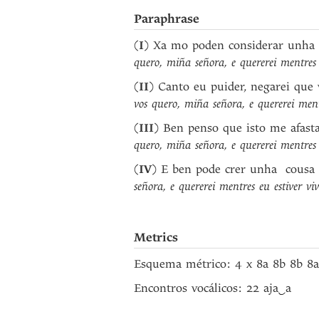
Paraphrase
(
I
) Xa mo poden considerar unha l
quero, miña señora, e quererei mentres 
(
II
) Canto eu puider, negarei que 
vos quero, miña señora, e quererei ment
(
III
) Ben penso que isto me afasta
quero, miña señora, e quererei mentres 
(
IV
) E ben pode crer unha cousa 
señora, e quererei mentres eu estiver vi
Metrics
Esquema métrico: 4 x 8a 8b 8b 8
Encontros vocálicos: 22 aja
‿
a