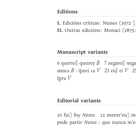
Editions
I.
Edicións críticas: Nunes (1972 
II.
Outras edicións: Monaci (1875
Manuscript variants
6 querrei] queirey
B
7 negarei] ueg
nunca
B
: q̅mei ca
V
23 eu] ei
V
25 
q̅yra
V
Editorial variants
10 fui] foy
Nunes
12 mentr’eu] m
pode partir
Nunes
: que nunca m’e