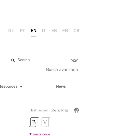
GL
PT
EN
IT
ES
FR
CA
Busca avanzada
Resources
News
[last revised: 26/11/2025]
Transcricións