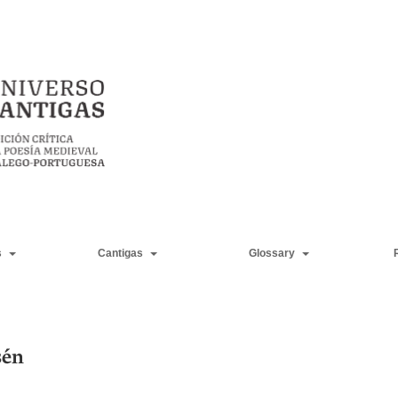
s
Cantigas
Glossary
sén