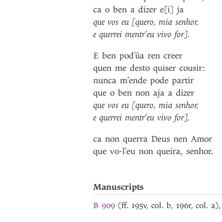
ca
o
ben
a
dizer
e[i]
ja
que
vos
eu
[quero
,
mia
senhor
,
e
querrei
mentr’eu
vivo
for]
.
E
ben
pod’ũa
ren
creer
quen
me
desto
quiser
cousir
:
nunca
m’ende
pode
partir
que
o
ben
non
aja
a
dizer
que
vos
eu
[quero
,
mia
senhor
,
e
querrei
mentr’eu
vivo
for]
,
ca
non
querra
Deus
nen
Amor
que
vo-l’eu
non
queira
,
senhor
.
Manuscripts
B 909
(ff. 195v, col. b, 196r, col. 