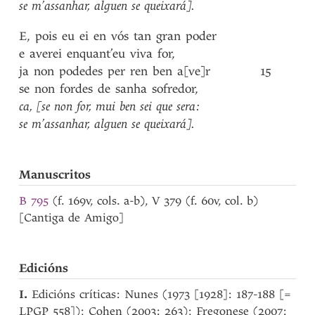
se
m’assanhar
,
alguen
se
queixará]
.
E
,
pois
eu
ei
en
vós
tan
gran
poder
e
averei
enquant’eu
viva
for
,
ja
non
podedes
per
ren
ben
a[ve]r
15
se
non
fordes
de
sanha
sofredor
,
ca
,
[se
non
for
,
mui
ben
sei
que
sera
:
se
m’assanhar
,
alguen
se
queixará]
.
Manuscritos
B 795
(f. 169v, cols. a-b), V 379 (f. 60v, col. b)
[Cantiga de Amigo]
Edicións
I.
Edicións críticas: Nunes (1973 [1928]: 187-188 [=
LPGP 558]); Cohen (2003: 263); Fregonese (2007: