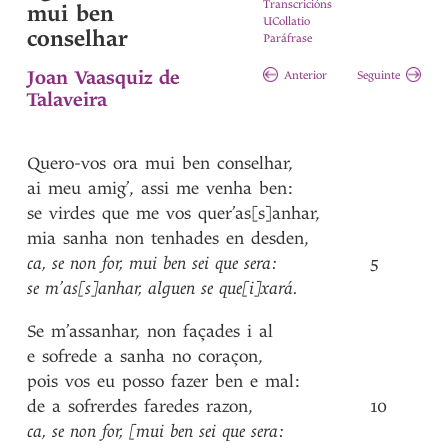
Transcricións
mui ben
UCollatio
conselhar
Paráfrase
Joan Vaasquiz de
Anterior
Seguinte
Talaveira
Quero-vos
ora
mui
ben
conselhar
,
ai
meu
amig’
,
assi
me
venha
ben
:
se
virdes
que
me
vos
quer’as[s]anhar
,
mia
sanha
non
tenhades
en
desden
,
ca
,
se
non
for
,
mui
ben
sei
que
sera
:
5
se
m’as[s]anhar
,
alguen
se
que[i]xará
.
Se
m’assanhar
,
non
façades
i
al
e
sofrede
a
sanha
no
coraçon
,
pois
vos
eu
posso
fazer
ben
e
mal
:
de
a
sofrerdes
faredes
razon
,
10
ca
,
se
non
for
,
[mui
ben
sei
que
sera
: