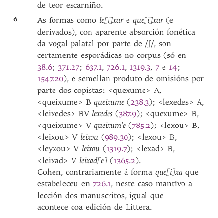
de teor escarniño.
6
As formas como
le[i]xar
e
que[i]xar
(e
derivados), con aparente absorción fonética
da vogal palatal por parte de /ʃ/, son
certamente esporádicas no corpus (só en
38.6
;
371.27
;
637.1
,
726.1
,
1319.3
,
7
e
14
;
1547.20
), e semellan produto de omisións por
parte dos copistas: <quexume> A,
<queixume> B
queixume
(
238.3
); <lexedes> A,
<leixedes> BV
lexedes
(
387.9
); <quexume> B,
<queixume> V
queixum’e
(
785.2
); <lexou> B,
<leixou> V
leixou
(
989.30
); <lexou> B,
<leyxou> V
leixou
(
1319.7
); <lexad> B,
<leixad> V
leixad[e]
(
1365.2
).
Cohen, contrariamente á forma
que[i]xa
que
estabeleceu en
726.1
, neste caso mantivo a
lección dos manuscritos, igual que
acontece coa edición de Littera.