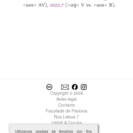
<uos> AV),
1022.7
(<uꝯ> V vs. <uos> B).
Copyright © 2026
Aviso legal
Contacto
Facultade de Filoloxía
Rúa Lisboa 7
15008 A Coruña
Utilizamos
cookies
de terceiros con fins