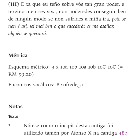
(
III
) E xa que eu teño sobre vós tan gran poder, e
tereino mentres viva, non poderedes conseguir ben
de ningún modo se non sufrides a miña ira,
pois, se
non é así, sei moi ben o que sucederá: se me asañar,
alguén se queixará.
Métrica
Esquema métrico: 3 x 10a 10b 10a 10b 10C 10C (=
RM 99:20)
Encontros vocálicos: 8 sofrede
‿
a
Notas
Texto
1
Nótese como o íncipit desta cantiga foi
utilizado tamén por Afonso X na cantiga
487
,