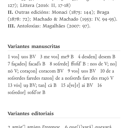
127); Littera (2016: II, 17-18)
II.
Outras edicións: Monaci (1875: 144); Braga
(1878: 72); Machado & Machado (1953: IV, 94-95).
III.
Antoloxías: Magalhães (2007: 97).
Variantes manuscritas
1 vos] uos BV 3 me vos] me9 B 4 desden] desem B
7 façades] facad’s B 8 sofrede] ffofd’ B : nos de V; no]
nō V; coraçon] coracom BV 9 vos] uos BV 10 de a
sofrerdes faredes razon] de a nofrerđs fare des rraçō V
13 vós] uꝯ BV; tan] cā B 15 a[ve]r] ai BV 16
sofredor] sofd’or B
Variantes editoriais
2 amig’] amigo
Fregonese
6 que[i]xará] quexará