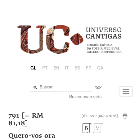
GL
PT
EN
IT
ES
FR
CA
Toggl
Busca avanzada
navig
791 [= RM
[últ. rev.: 30/01/2026]
81,18]
Quero-vos ora