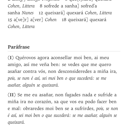
Cohen
,
Littera
8 sofrede a sanha] sofred’a
sanha
Nunes
12 queixará] quexará
Cohen
,
Littera
15 a[ve]r] a[ver]
Cohen
18 queixará] quexará
Cohen
,
Littera
Paráfrase
(
I
) Quérovos agora aconsellar moi ben, ai meu
amigo, así me veña ben: se vedes que me quero
asañar contra vós, non desconsideredes a miña ira,
pois, se non é así, sei moi ben o que sucederá: se me
asañar, alguén se queixará.
(
II
) Se me eu asañar, non fagades nada e sufride a
miña ira no corazón, xa que vos eu podo facer ben
e mal: obraredes moi ben se a sufrirdes,
pois, se non
é así, sei moi ben o que sucederá: se me asañar, alguén se
queixará.