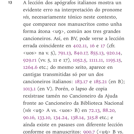
13
A lección dos apógrafos italianos mostra un
evidente erro na interpretación do pronome
vós
, necesariamente tónico neste contexto,
que comparece nos manuscritos como unha
forma átona <uꝯ>, común aos tres grandes
cancioneiros. Así, en BV, pode verse a lección
errada coincidente en
402.11
,
16
e
17
(cfr.
<uos> na v. 5),
791.13
,
840.17
,
855.13
,
920.14
,
929.r1
(vv. 5, 11 e 17),
1052.5
,
1111.11
,
1195.15
,
1264.6
etc.; do mesmo xeito, aparece en
cantigas transmitidas só por un dos
cancioneiros italianos:
183.17
e
185.21
(en B);
1013.1
(en V). Porén, o lapso de copia
rexístrase tamén no Cancioneiro da Ajuda
fronte ao Cancioneiro da Biblioteca Nacional
(
vós
<uꝯ> A vs. <uos> B) en
72.13
,
88.20
,
90.16
,
133.10
,
134.24
,
138.14
,
315.8
etc.; e
aínda existe en pasaxes con diferente lección
conforme os manuscritos:
900.7
(<uꝯ> B vs.